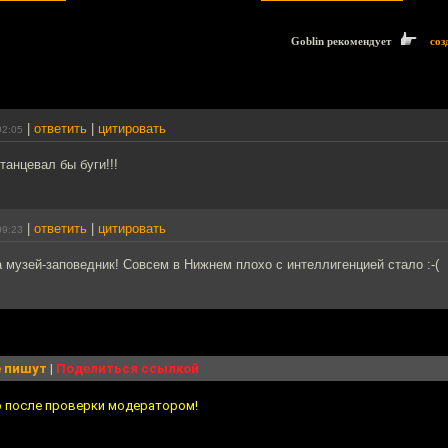
Goblin рекомендует
соз
|
ответить
|
цитировать
02:05
танцевал бы буги!!!
|
ответить
|
цитировать
09:23
а музей-заповедник! Совсем в Нижнем плохо с интеллигенцией стало :-(
 пишут
|
Поделиться ссылкой
о после проверки модератором!