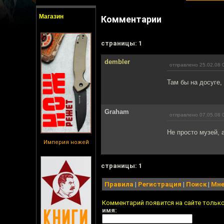
Магазин
Комментарии
cтраницы: 1
dembler
отправлено 25.02.08 
Там бы на досуге, 
Graham
отправлено 07.05.08 
Не просто музей, 
Империя ножей
cтраницы: 1
Правила
|
Регистрация
|
Поиск
|
Мне
Комментарий появится на сайте тольк
имя: