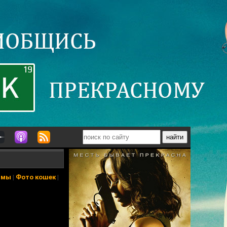
ьмы
|
Фото кошек
|