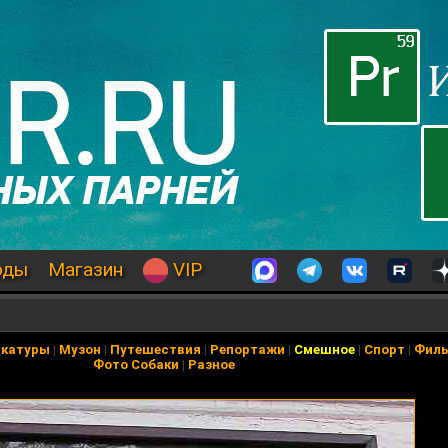
оды
Магазин
VIP
икатуры
|
Музон
|
Путешествия
|
Репортажи
|
Смешное
|
Спорт
|
Фил
Фото Собаки
|
Разное