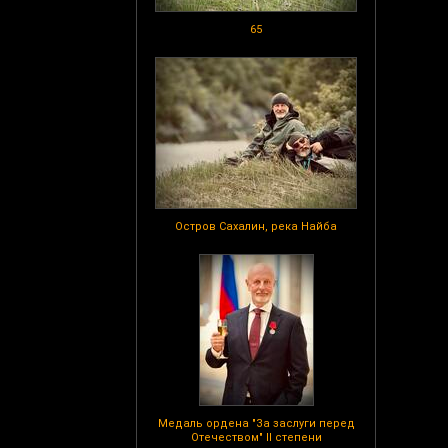
65
Остров Сахалин, река Найба
Медаль ордена "За заслуги перед
Отечеством" II степени