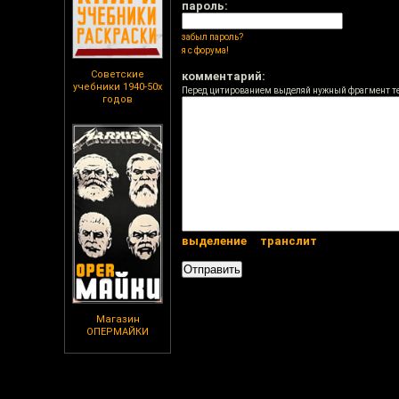
пароль:
забыл пароль?
я с форума!
Советские
комментарий:
учебники 1940-50х
Перед цитированием выделяй нужный фрагмент т
годов
выделение
транслит
Магазин
ОПЕРМАЙКИ