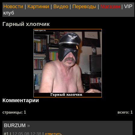
Новости
|
Картинки
|
Видео
|
Переводы
|
Магазин
|
VIP
клуб
Гарный хлопчик
Комментарии
cтраницы: 1
всего: 1
BURZUM
»
#1 |
12.05.08 12:38
|
ответить