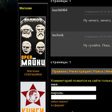
cтраницы: 1
Магазин
kazik6464
отправлено 13.12.08 
Ну ничего, ничего
technik
отправлено 23.12.09 
Ну гуляйте. Пока..
cтраницы: 1
Магазин
Правила
|
Регистрация
|
Поиск
|
Мне
ОПЕРМАЙКИ
Комментарий появится на сайте тольк
имя:
пароль:
забыл пароль?
я с форума!