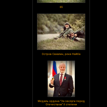
65
Остров Сахалин, река Найба
Медаль ордена "За заслуги перед
Отечеством" II степени