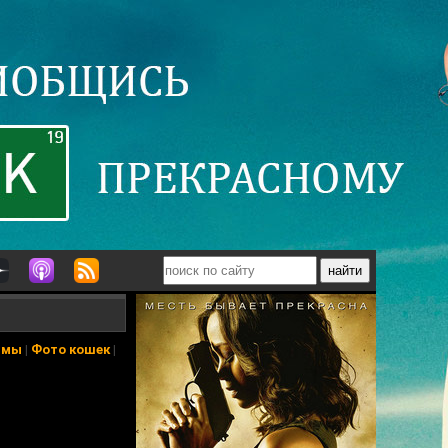
ьмы
|
Фото кошек
|