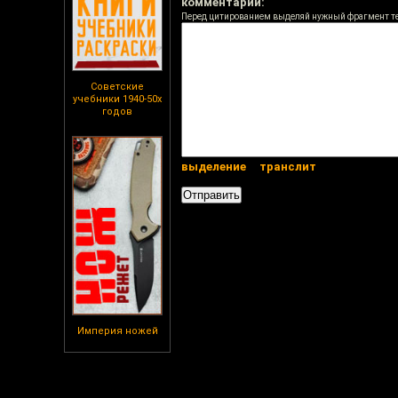
комментарий:
Перед цитированием выделяй нужный фрагмент т
Советские
учебники 1940-50х
годов
выделение
транслит
Империя ножей