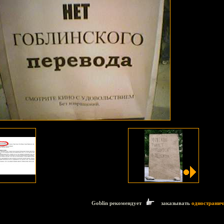
Goblin рекомендует
заказывать
одностранич