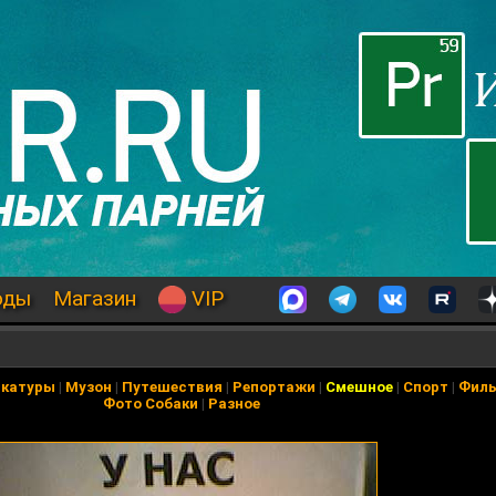
оды
Магазин
VIP
икатуры
|
Музон
|
Путешествия
|
Репортажи
|
Смешное
|
Спорт
|
Фил
Фото Собаки
|
Разное