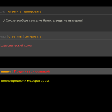
|
ответить
|
цитировать
11:57
... В Союзе вообще секса не было, а ведь не вымерли!
|
ответить
|
цитировать
00:32
.
[демонический хохот]
 пишут
|
Поделиться ссылкой
о после проверки модератором!