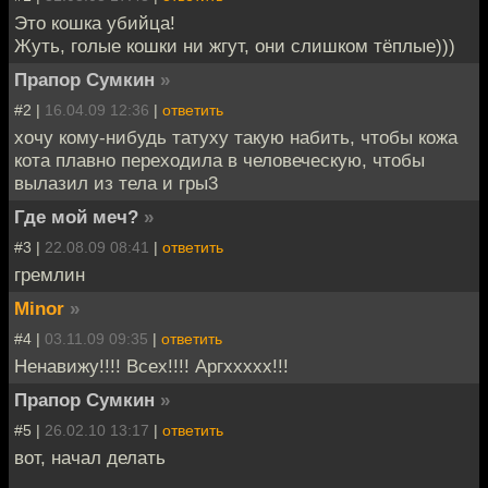
Это кошка убийца!
Жуть, голые кошки ни жгут, они слишком тёплые)))
Прапор Сумкин
»
#2 |
16.04.09 12:36
|
ответить
хочу кому-нибудь татуху такую набить, чтобы кожа
кота плавно переходила в человеческую, чтобы
вылазил из тела и гры3
Где мой меч?
»
#3 |
22.08.09 08:41
|
ответить
гремлин
Minor
»
#4 |
03.11.09 09:35
|
ответить
Ненавижу!!!! Всех!!!! Аргххххх!!!
Прапор Сумкин
»
#5 |
26.02.10 13:17
|
ответить
вот, начал делать