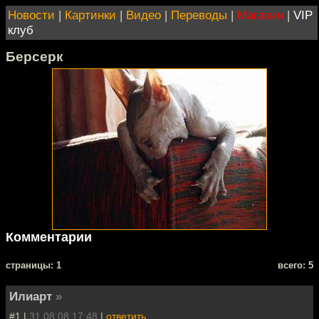
Новости
|
Картинки
|
Видео
|
Переводы
|
Магазин
|
VIP
клуб
Берсерк
Комментарии
cтраницы: 1
всего: 5
Илиарт
»
#1 |
31.08.08 17:48
|
ответить