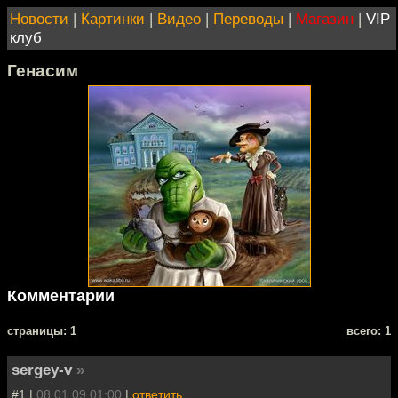
Новости
|
Картинки
|
Видео
|
Переводы
|
Магазин
|
VIP
клуб
Генасим
Комментарии
cтраницы: 1
всего: 1
sergey-v
»
#1 |
08.01.09 01:00
|
ответить