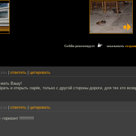
Goblin рекомендует
заказывать
создан
|
ответить
|
цитировать
13:01
 мать Вашу!
рать и открыть ларёк, только с другой стороны дороги, для тех кто воз
|
ответить
|
цитировать
01:02
горизонт !!!!!!!!!!!!