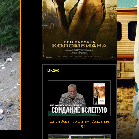
Видео
Дядя Вова про фильм "Свидание
вслепую"