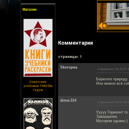
Магазин
Комментарии
cтраницы: 1
Skoropea
отправлено 26.10.07 
Берегите природу,
Советские
Или можно всё соб
учебники 1940-50х
годов
dima-314
отправлено 04.03.09 
Ууууу Горизонт то - 
Заваааален.
Мусором однако.)