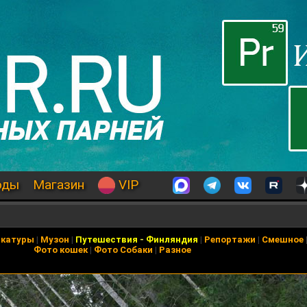
оды
Магазин
VIP
икатуры
|
Музон
|
Путешествия
-
Финляндия
|
Репортажи
|
Смешное
Фото кошек
|
Фото Собаки
|
Разное