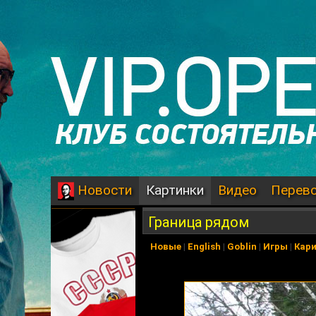
Картинки
Видео
Перев
Новости
Граница рядом
Новые
|
English
|
Goblin
|
Игры
|
Кар