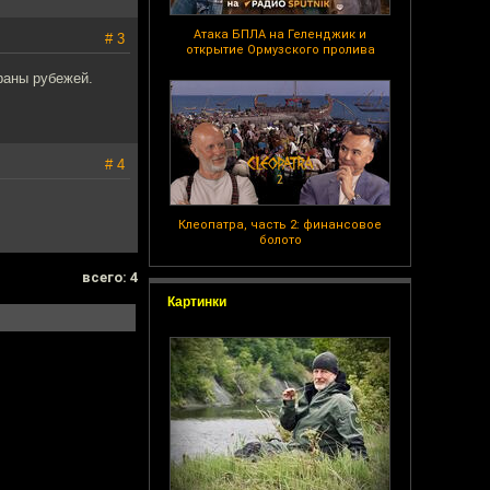
Атака БПЛА на Геленджик и
# 3
открытие Ормузского пролива
храны рубежей.
# 4
Клеопатра, часть 2: финансовое
болото
всего: 4
Картинки