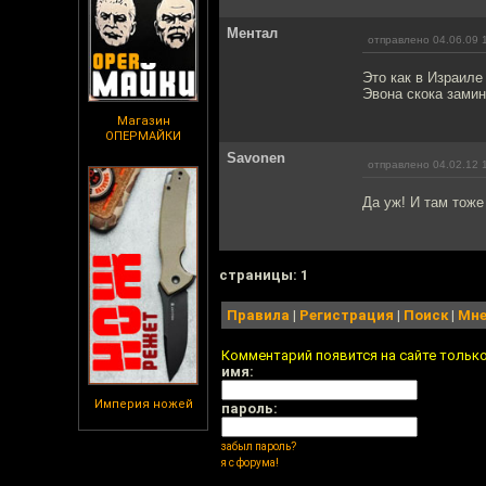
Ментал
отправлено 04.06.09 
Это как в Израиле
Эвона скока зами
Магазин
ОПЕРМАЙКИ
Savonen
отправлено 04.02.12 
Да уж! И там тоже 
cтраницы: 1
Правила
|
Регистрация
|
Поиск
|
Мне
Комментарий появится на сайте тольк
имя:
Империя ножей
пароль:
забыл пароль?
я с форума!