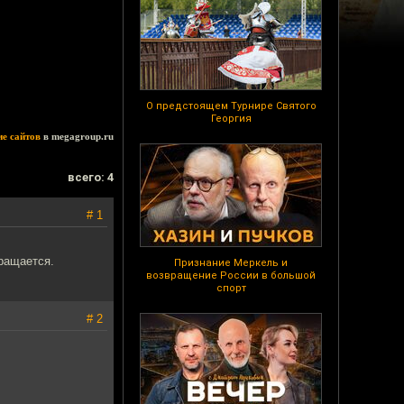
О предстоящем Турнире Святого
Георгия
ие сайтов
в megagroup.ru
всего: 4
# 1
вращается.
Признание Меркель и
возвращение России в большой
спорт
# 2