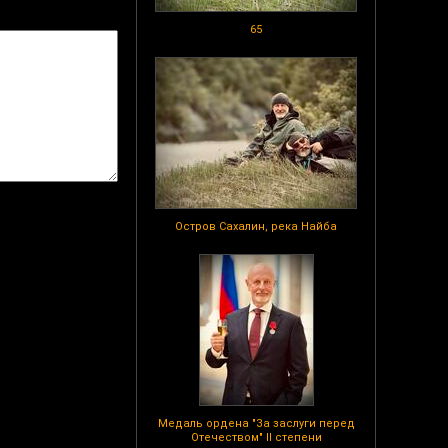
65
Остров Сахалин, река Найба
Медаль ордена "За заслуги перед
Отечеством" II степени