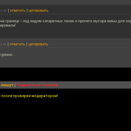
|
ответить
|
цитировать
12:42
 на границе - под видом сигаретных пачек и прочего мусора мины для о
нировали!
|
ответить
|
цитировать
11:08
грязно...
 пишут
|
Поделиться ссылкой
о после проверки модератором!