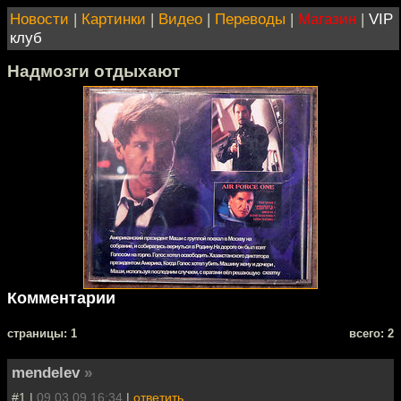
Новости
|
Картинки
|
Видео
|
Переводы
|
Магазин
|
VIP
клуб
Надмозги отдыхают
Комментарии
cтраницы: 1
всего: 2
mendelev
»
#1 |
09.03.09 16:34
|
ответить