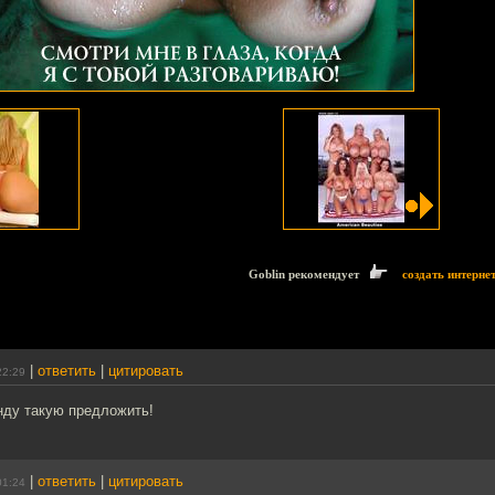
Goblin рекомендует
создать интерне
|
ответить
|
цитировать
22:29
ду такую предложить!
|
ответить
|
цитировать
01:24