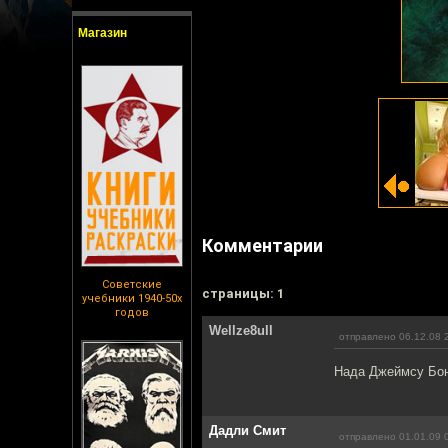
Магазин
Комментарии
Советские
cтраницы: 1
учебники 1940-50х
годов
Wellze8ull
отправлено 06.12.08 
Нада Джеймсу Бон
Дадли Смит
отправлено 01.01.09 