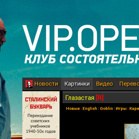
Картинки
Видео
Перев
Новости
Глазастая
[R]
Новые
|
English
|
Goblin
|
Игры
|
Кар