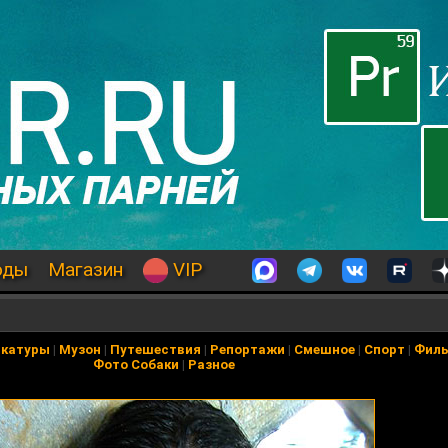
оды
Магазин
VIP
икатуры
|
Музон
|
Путешествия
|
Репортажи
|
Смешное
|
Спорт
|
Фил
Фото Собаки
|
Разное