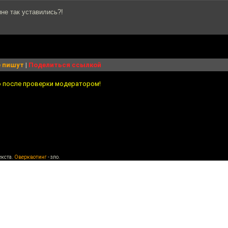
ине так уставились?!
 пишут
|
Поделиться ссылкой
о после проверки модератором!
екста.
Оверквотинг
- зло.