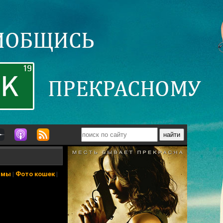
ьмы
|
Фото кошек
|