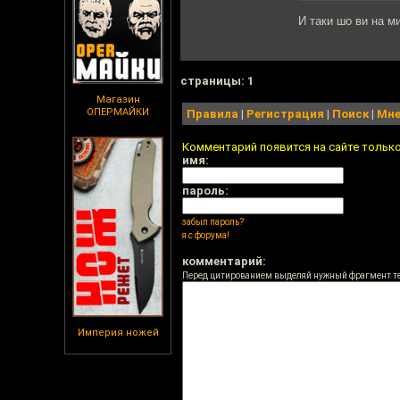
И таки шо ви на м
cтраницы: 1
Магазин
ОПЕРМАЙКИ
Правила
|
Регистрация
|
Поиск
|
Мне
Комментарий появится на сайте тольк
имя:
пароль:
забыл пароль?
я с форума!
комментарий:
Перед цитированием выделяй нужный фрагмент т
Империя ножей