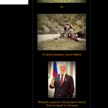
65
Остров Сахалин, река Найба
Медаль ордена "За заслуги перед
Отечеством" II степени