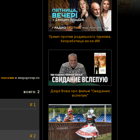
Трамп против родильного туризма,
безработица из-за ИИ
т магазин
в megagroup.ru
Дядя Вова про фильм "Свидание
всего: 2
вслепую"
# 1
# 2