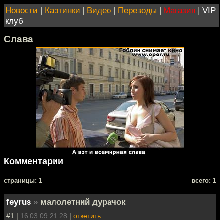
Новости
|
Картинки
|
Видео
|
Переводы
|
Магазин
|
VIP
клуб
Слава
Комментарии
cтраницы: 1
всего: 1
feyrus
»
малолетний дурачок
#1 |
16.03.09 21:28
|
ответить