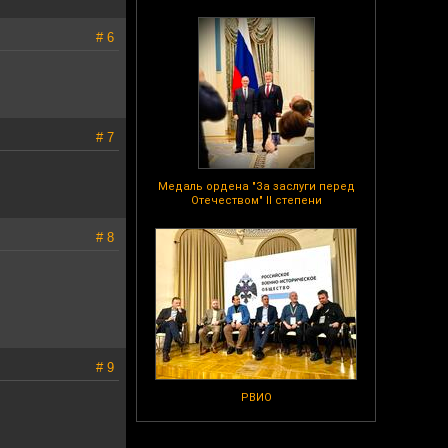
# 6
# 7
Медаль ордена "За заслуги перед
Отечеством" II степени
# 8
# 9
РВИО