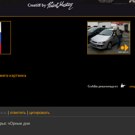
мега-картинка
Goblin рекомендует
соз
|
ответить
|
цитировать
16:11
 крыс чОрные дни