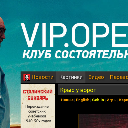
Картинки
Видео
Перев
Новости
Крыс у ворот
Новые
|
English
|
Goblin
|
Игры
|
Кар