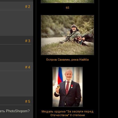
# 2
65
# 3
Остров Сахалин, река Найба
# 4
# 5
деть PhotoShopom?
Медаль ордена "За заслуги перед
Отечеством" II степени