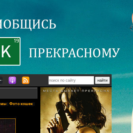
ьмы
|
Фото кошек
|