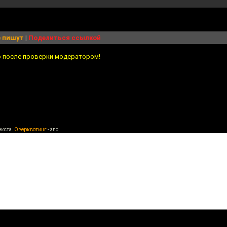
 пишут
|
Поделиться ссылкой
о после проверки модератором!
екста.
Оверквотинг
- зло.