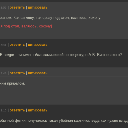
|
ответить
|
цитировать
23:55
ешном. Как взгляну, так сразу под стол, валяюсь, хохочу.
ся под стол, валяюсь, хохочу]
|
ответить
|
цитировать
17:46
В ведре - линимент бальзамический по рецептуре А.В. Вишневского?
|
ответить
|
цитировать
12:48
ским прицелом.
|
ответить
|
цитировать
23:15
 обычной фотки получилась такая убойная картинка, ведь как нужно вла