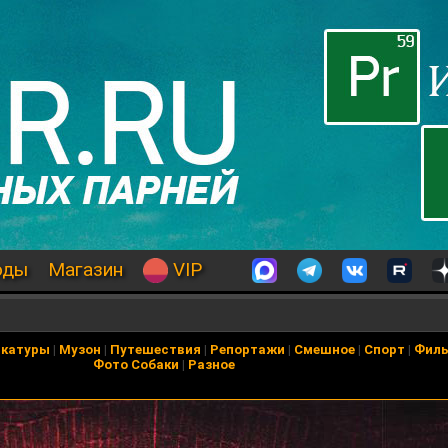
оды
Магазин
VIP
икатуры
|
Музон
|
Путешествия
|
Репортажи
|
Смешное
|
Спорт
|
Фил
Фото Собаки
|
Разное