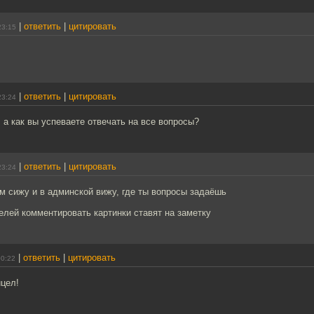
|
ответить
|
цитировать
23:15
|
ответить
|
цитировать
23:24
а как вы успеваете отвечать на все вопросы?
|
ответить
|
цитировать
23:24
м сижу и в админской вижу, где ты вопросы задаёшь
елей комментировать картинки ставят на заметку
|
ответить
|
цитировать
00:22
ицел!