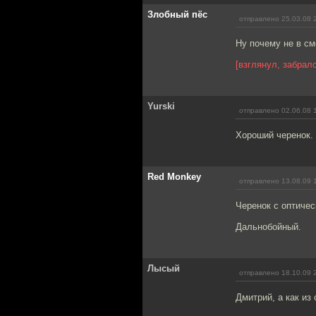
Злобный пёс
отправлено 25.03.08 
Ну почему не в см
[взглянул, забрал
Yurski
отправлено 02.06.08 
Хороший черенок. 
Red Monkey
отправлено 13.08.09 
Черенок с оптиче
Дальнобойный.
Лысый
отправлено 18.10.09 
Дмитрий, а как из