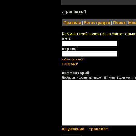
cтраницы: 1
Правила
|
Регистрация
|
Поиск
|
Мне
Комментарий появится на сайте тольк
имя:
пароль:
забыл пароль?
я с форума!
комментарий:
Перед цитированием выделяй нужный фрагмент т
выделение
транслит