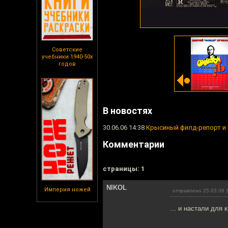
Советские
учебники 1940-50х
годов
В новостях
30.06.06 14:38
Крысиный филд-репорт и 
Комментарии
cтраницы: 1
NIKOL
Империя ножей
отправлено 25.03.08 
... и настали для