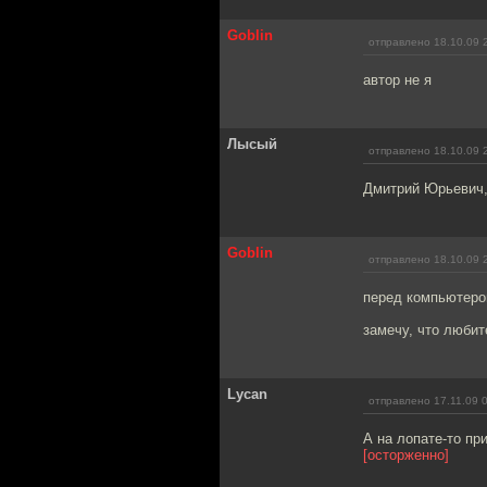
Goblin
отправлено 18.10.09 
автор не я
Лысый
отправлено 18.10.09 
Дмитрий Юрьевич, 
Goblin
отправлено 18.10.09 
перед компьютеро
замечу, что любит
Lycan
отправлено 17.11.09 
А на лопате-то пр
[осторженно]