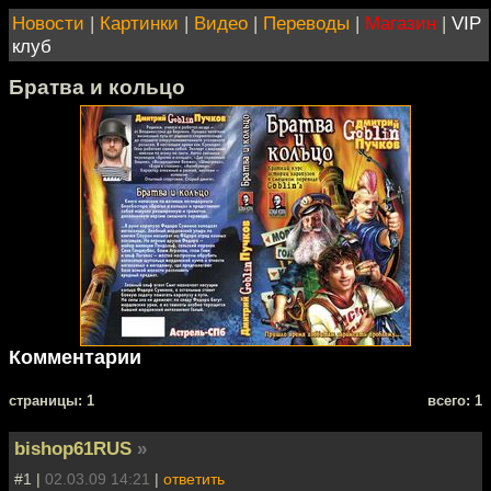
Новости
|
Картинки
|
Видео
|
Переводы
|
Магазин
|
VIP
клуб
Братва и кольцо
Комментарии
cтраницы: 1
всего: 1
bishop61RUS
»
#1 |
02.03.09 14:21
|
ответить