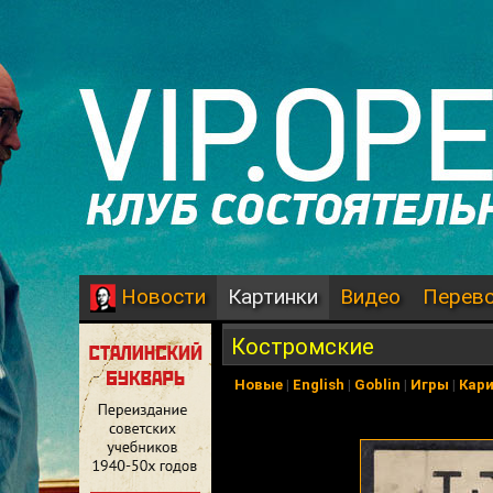
Картинки
Видео
Перев
Новости
Костромские
Новые
|
English
|
Goblin
|
Игры
|
Кар