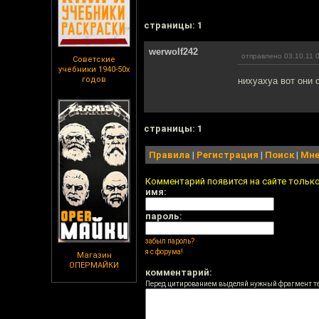
cтраницы: 1
werwolf242
отправлено 03.10.11 
Советские
учебники 1940-50х
годов
нихуахуа вот они
cтраницы: 1
Правила
|
Регистрация
|
Поиск
|
Мне
Комментарий появится на сайте тольк
имя:
пароль:
забыл пароль?
я с форума!
Магазин
ОПЕРМАЙКИ
комментарий:
Перед цитированием выделяй нужный фрагмент т