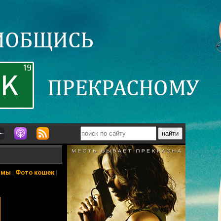
ьмы
|
Фото кошек
|