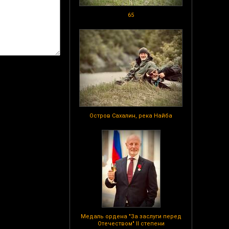
65
Остров Сахалин, река Найба
Медаль ордена "За заслуги перед
Отечеством" II степени