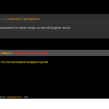
|
ответить
|
цитировать
00:33
 оказывается какие люди на малой родине жилы
 пишут
|
Поделиться ссылкой
о после проверки модератором!
екста.
Оверквотинг
- зло.