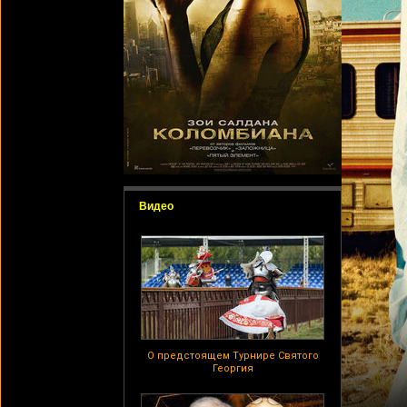
Видео
О предстоящем Турнире Святого
Георгия