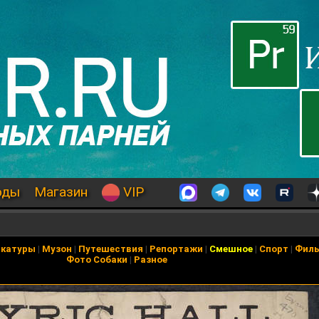
оды
Магазин
VIP
икатуры
|
Музон
|
Путешествия
|
Репортажи
|
Смешное
|
Спорт
|
Фил
Фото Собаки
|
Разное