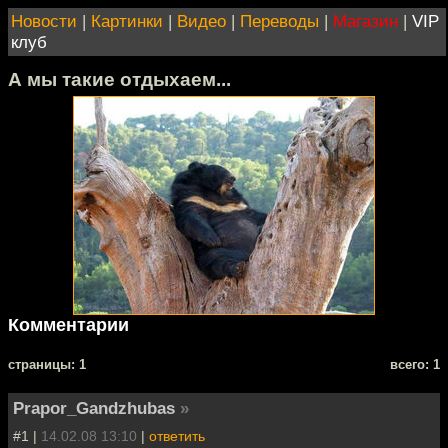
Новости
|
Картинки
|
Видео
|
Переводы
|
Магазин
|
VIP
клуб
А мы такие отдыхаем...
Комментарии
cтраницы: 1
всего: 1
Prapor_Gandzhubas
»
#1 |
14.02.08 13:10
|
ответить