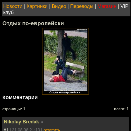
Новости
|
Картинки
|
Видео
|
Переводы
|
Магазин
|
VIP
клуб
Отдых по-европейски
Комментарии
cтраницы: 1
всего: 1
Nikolay Bredak
»
#1 |
21.08.08 21:13
|
ответить