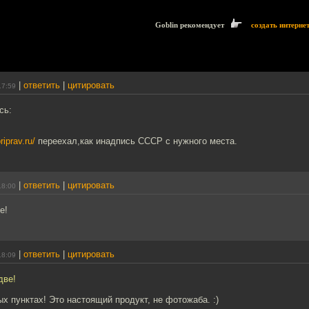
Goblin рекомендует
создать интерне
|
ответить
|
цитировать
17:59
сь:
riprav.ru/
переехал,как инадпись СССР с нужного места.
|
ответить
|
цитировать
18:00
е!
|
ответить
|
цитировать
18:09
две!
ых пунктах! Это настоящий продукт, не фотожаба. :)