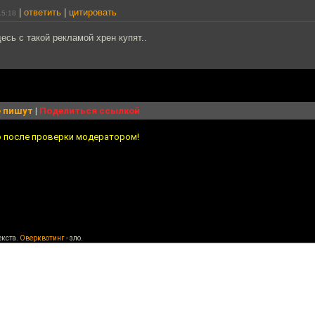
|
ответить
|
цитировать
15:18
есь с такой рекламой хрен купят..
 пишут
|
Поделиться ссылкой
о после проверки модератором!
екста.
Оверквотинг
- зло.