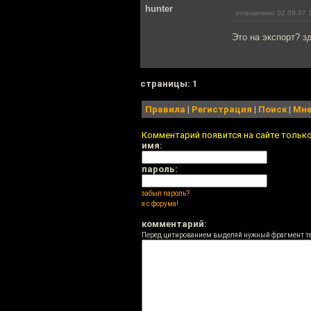
hunter
отправлено 02.09.07 
Это на экспорт? зд
cтраницы: 1
Правила
|
Регистрация
|
Поиск
|
Мне
Комментарий появится на сайте тольк
имя:
пароль:
забыл пароль?
я с форума!
комментарий:
Перед цитированием выделяй нужный фрагмент т