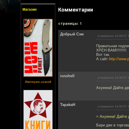
Комментарии
Магазин
cтраницы: 1
Добрый Сэм
отправлено 16.08.07 
Правильная подпи
ХРЕН ВАМ!!!!!!!!!
Вот так.
А сайт
http://www.p
russhell
отправлено 16.08.07 
Империя ножей
Ахуенна! Дайте дв
TapakaH
отправлено 16.08.07 
> Ахуенна! Дайте 
Бери две в торгов