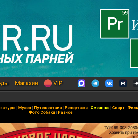
оды
Магазин
VIP
икатуры
|
Музон
|
Путешествия
|
Репортажи
|
Смешное
|
Спорт
|
Фил
Фото Собаки
|
Разное