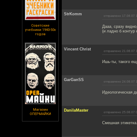
StrKomm
отправлено 17.08.07 
Советские
Дааа, сразу видно
учебники 1940-50х
(и ладно б контур
годов
Vincent Christ
отправлено 21.08.07 
Ишь-ты, такого ещ
GarGanSS
отправлено 24.08.07 
Идеологическая д
Магазин
DanilaMaster
отправлено 25.08.07 
ОПЕРМАЙКИ
Смешная этикетка.