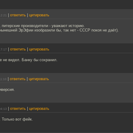
|
ответить
|
цитировать
12:21
, питерские производители - уважают историю.
 нынешней ЭрЭфии изобразили бы, так нет - СССР покоя не даёт).
|
ответить
|
цитировать
17:17
е не видел. Банку бы сохранил.
|
ответить
|
цитировать
11:10
иверсия.
|
ответить
|
цитировать
04:13
 Только вот фейк.