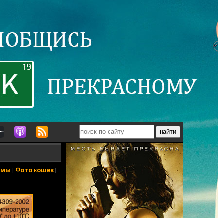
ьмы
|
Фото кошек
|