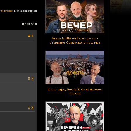
т магазин
в megagroup.ru
всего: 8
# 1
Атака БПЛА на Геленджик и
открытие Ормузского пролива
# 2
Клеопатра, часть 2: финансовое
болото
# 3