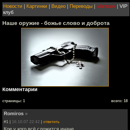
Новости
|
Картинки
|
Видео
|
Переводы
|
Магазин
|
VIP
клуб
Наше оружие - божье слово и доброта
Комментарии
cтраницы: 1
всего: 18
Romiros
»
#1 |
16.10.07 22:42
|
ответить
Кое у кого всё сложится иначе