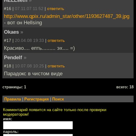
#16 |
07.11.07 11:52
|
ответить
http://www.qpix.ru/admin_star/other/1193627487_39.jpg
- вот он Hellsing
Okaes
»
#17 |
20.04.08 19:33
|
ответить
Красиво.... епть......... эх.... =)
Pendelf
»
#18 |
10.07.08 10:25
|
ответить
Парадокс в чистом виде
cтраницы: 1
всего: 18
Правила
|
Регистрация
|
Поиск
Комментарий появится на сайте только после проверки
модератором!
имя:
пароль: