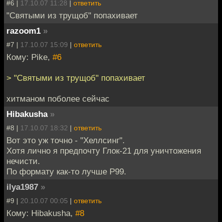
#6 |
17.10.07 11:28
|
ответить
"Святыми из трущоб" попахивает
razoom1
»
#7 |
17.10.07 15:09
|
ответить
Кому: Pike,
#6
> "Святыми из трущоб" попахивает
хитманом поболее сейчас
Hibakusha
»
#8 |
17.10.07 18:32
|
ответить
Вот это уж точно - "Хеллсинг".
Хотя лично я предпочту Глок-21 для уничтожения
нечисти.
По формату как-то лучше Р99.
ilya1987
»
#9 |
20.10.07 00:05
|
ответить
Кому: Hibakusha,
#8