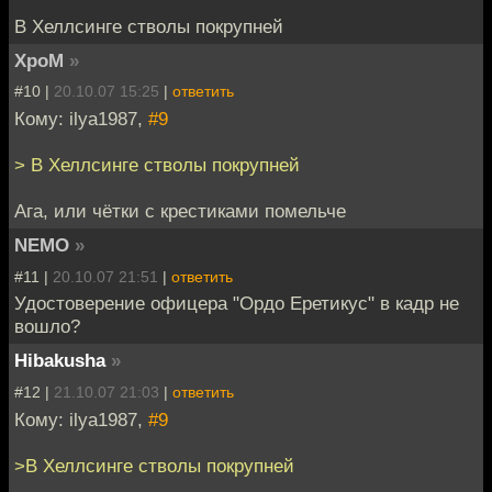
В Хеллсинге стволы покрупней
XpoM
»
#10 |
20.10.07 15:25
|
ответить
Кому: ilya1987,
#9
> В Хеллсинге стволы покрупней
Ага, или чётки с крестиками помельче
NEMO
»
#11 |
20.10.07 21:51
|
ответить
Удостоверение офицера "Ордо Еретикус" в кадр не
вошло?
Hibakusha
»
#12 |
21.10.07 21:03
|
ответить
Кому: ilya1987,
#9
>В Хеллсинге стволы покрупней