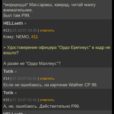
*морщицца* Массаракш, камрад, читай мангу
внимательнее.
Был там Р99.
HELLseth
»
#13 |
23.10.07 23:35
|
ответить
Кому: NEMO,
#11
> Удостоверение офицера "Ордо Еретикус" в кадр не
вошло?
А разве не "Ордо Маллеус"?
Totik
»
#14 |
27.10.07 01:41
|
ответить
Если не ошибаюсь, на картинке Walther CP 99.
Totik
»
#15 |
27.10.07 01:41
|
ответить
А, не, ошибаюсь. Действительно P99.
HELLseth
»