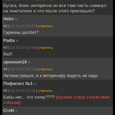
Бугага, блин, интересно он все таки пасть сомкнул
на гениталиях и что после этого произошло?
Helix
»
#2 |
18.10.07 14:47
|
ответить
Гармоны долбят?
Padla
»
#3 |
18.10.07 16:05
|
ответить
ВаХ!
opossum19
»
#4 |
18.10.07 16:14
|
ответить
Автокастрация, и к ветеринару водить не надо
Пофигист №1
»
#5 |
18.10.07 21:28
|
ответить
Бабы нет... что толку????
[пускает слезу сочувствия
собачке]
CroN
»