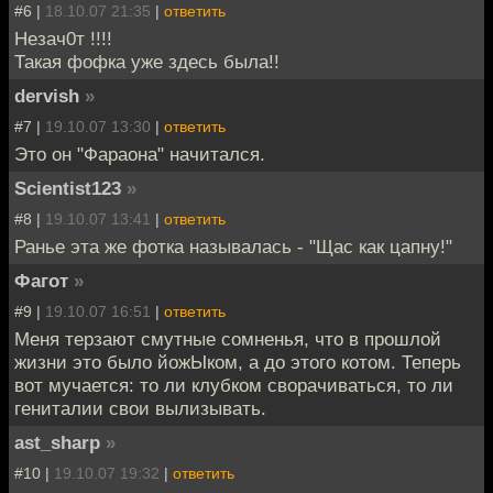
#6 |
18.10.07 21:35
|
ответить
Незач0т !!!!
Такая фофка уже здесь была!!
dervish
»
#7 |
19.10.07 13:30
|
ответить
Это он "Фараона" начитался.
Scientist123
»
#8 |
19.10.07 13:41
|
ответить
Ранье эта же фотка называлась - "Щас как цапну!"
Фагот
»
#9 |
19.10.07 16:51
|
ответить
Меня терзают смутные сомненья, что в прошлой
жизни это было йожЫком, а до этого котом. Теперь
вот мучается: то ли клубком сворачиваться, то ли
гениталии свои вылизывать.
ast_sharp
»
#10 |
19.10.07 19:32
|
ответить