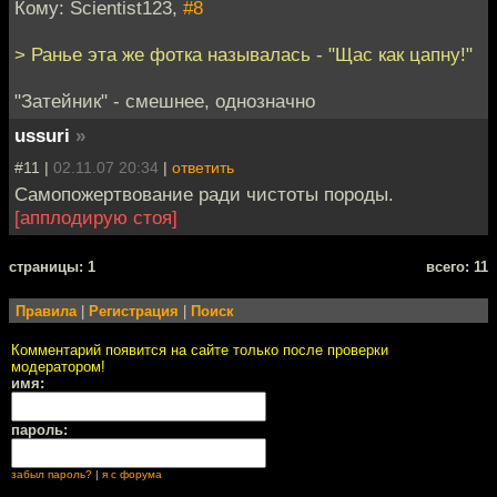
Кому: Scientist123,
#8
> Ранье эта же фотка называлась - "Щас как цапну!"
"Затейник" - смешнее, однозначно
ussuri
»
#11 |
02.11.07 20:34
|
ответить
Самопожертвование ради чистоты породы.
[апплодирую стоя]
cтраницы: 1
всего: 11
Правила
|
Регистрация
|
Поиск
Комментарий появится на сайте только после проверки
модератором!
имя:
пароль:
забыл пароль?
|
я с форума