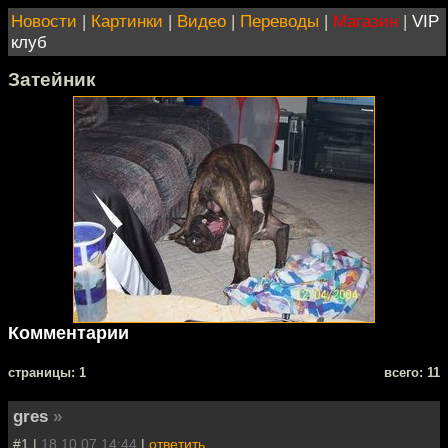
Новости
|
Картинки
|
Видео
|
Переводы
|
Магазин
|
VIP
клуб
Затейник
Комментарии
cтраницы: 1
всего: 11
gres
»
#1 |
18.10.07 14:44
|
ответить