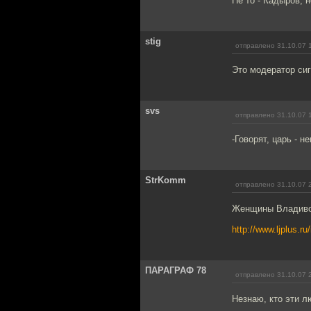
Не то - Кадыров, н
stig
отправлено 31.10.07 
Это модератор си
svs
отправлено 31.10.07 
-Говорят, царь - н
StrKomm
отправлено 31.10.07 
Женщины Владивос
http://www.ljplus.r
ПАРАГРАФ 78
отправлено 31.10.07 
Незнаю, кто эти л