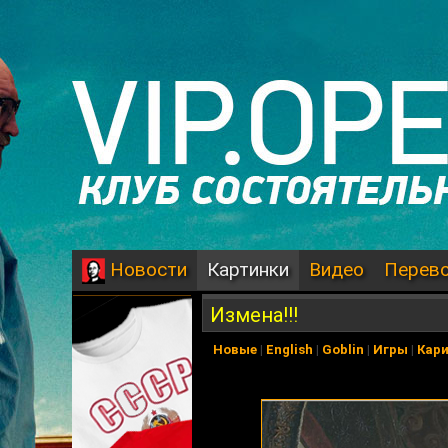
Картинки
Видео
Перев
Новости
Измена!!!
Новые
|
English
|
Goblin
|
Игры
|
Кар