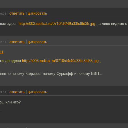
|
ответить
|
цитировать
10:02
инал здеся
http://i003.radikal.ru/0710/d4/49a33fc8fd35.jpg
, а лицо видимо о
|
ответить
|
цитировать
22:31
11
игинал здеся
http://i003.radikal.ru/0710/d4/49a33fc8fd35.jpg
,
понятно почему Кадыров, почему Суркофф и почему ВВП...
|
ответить
|
цитировать
03:04
рш или что?
.