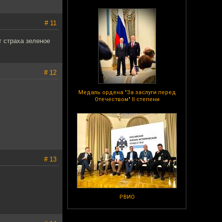
# 11
т страха зеленое
# 12
Медаль ордена "За заслуги перед
Отечеством" II степени
# 13
РВИО