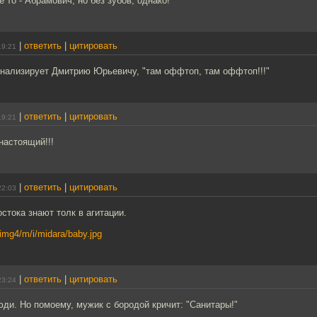
е то - Абрамович, но без зубов, однако!
|
ответить
|
цитировать
19:21
гнализирует Дмитрию Юрьевичу, "там оффтоп, там оффтоп!!!"
|
ответить
|
цитировать
19:21
енастоящий!!!
|
ответить
|
цитировать
22:03
тока знают толк в агитации.
u/img4/m/i/midara/baby.jpg
|
ответить
|
цитировать
23:24
юди. Но помоему, мужик с бородой кричит: "Санитары!"