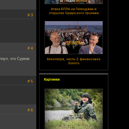
Атака БПЛА на Геленджик и
открытие Ормузского пролива
# 3
# 4
пнул, что Сурков
Клеопатра, часть 2: финансовое
болото
Картинки
# 5
# 6