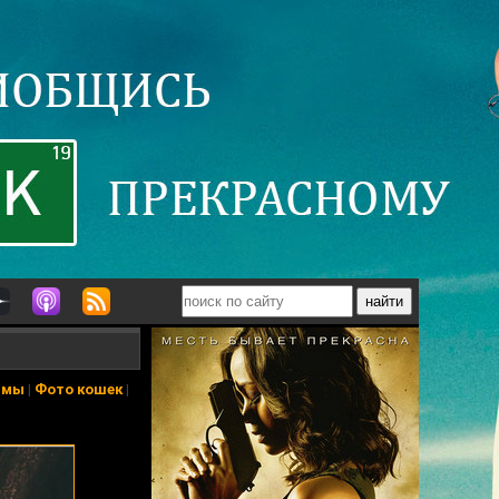
ьмы
|
Фото кошек
|