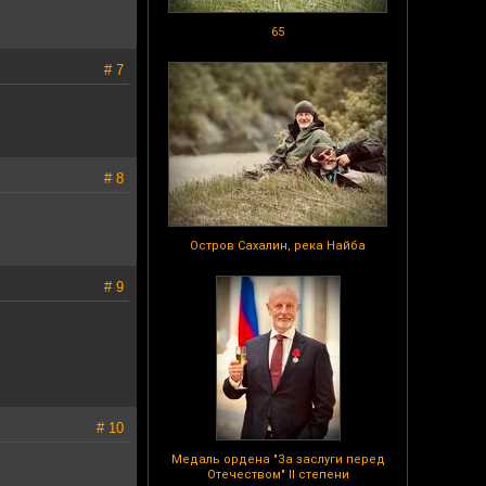
65
# 7
# 8
Остров Сахалин, река Найба
# 9
# 10
Медаль ордена "За заслуги перед
Отечеством" II степени