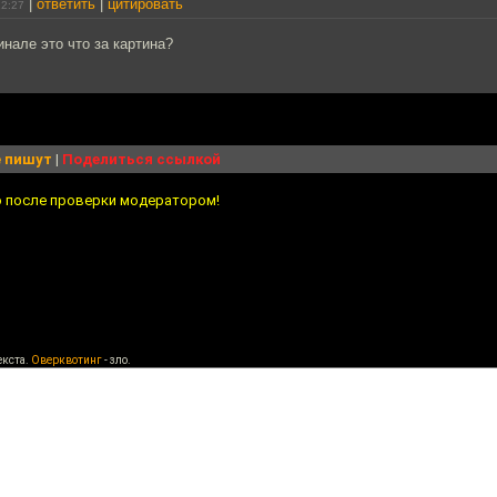
|
ответить
|
цитировать
22:27
инале это что за картина?
 пишут
|
Поделиться ссылкой
о после проверки модератором!
екста.
Оверквотинг
- зло.