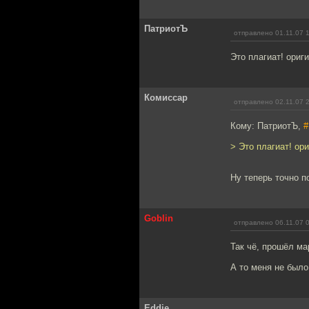
ПатриотЪ
отправлено 01.11.07 
Это плагиат! ориг
Комиссар
отправлено 02.11.07 
Кому: ПатриотЪ,
#
> Это плагиат! ор
Ну теперь точно 
Goblin
отправлено 06.11.07 
Так чё, прошёл ма
А то меня не было
Eddie