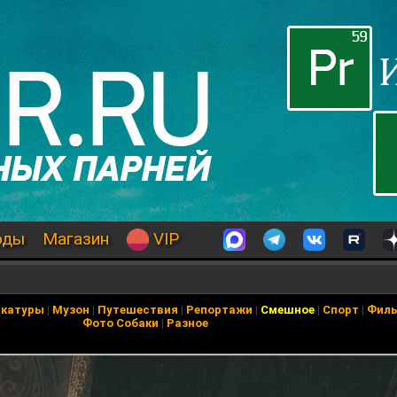
оды
Магазин
VIP
икатуры
|
Музон
|
Путешествия
|
Репортажи
|
Смешное
|
Спорт
|
Фил
Фото Собаки
|
Разное