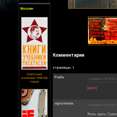
Магазин
Комментарии
cтраницы: 1
Советские
Padla
учебники 1940-50х
отправлено 30.10.07 
годов
[рж0т]
ogrizomuta
отправлено 30.10.07 
Жаль здесь Суркова