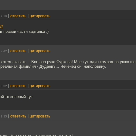
|
ответить
|
цитировать
22:10
#2
в правой части картинки ;)
|
ответить
|
цитировать
22:42
е хотел сказать... Вон она рука Суркова! Мне тут один комрад на ушко ше
а реальная фамилия - Дудаевъ... Чеченец он, наполовину.
|
ответить
|
цитировать
10:32
ой-то зеленый тут.
|
ответить
|
цитировать
13:35