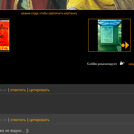
нажми сюда, чтобы увеличить картинку
Goblin рекомендует
соз
|
ответить
|
цитировать
20:47
|
ответить
|
цитировать
21:35
 не видно... ))