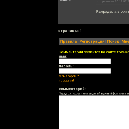
отправлено 10.11.07 
Камрады, а в ориг
cтраницы: 1
Правила
|
Регистрация
|
Поиск
|
Мне
Комментарий появится на сайте тольк
имя:
пароль:
забыл пароль?
я с форума!
комментарий:
Перед цитированием выделяй нужный фрагмент т