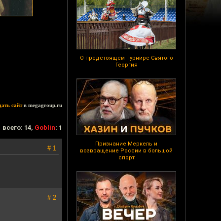
О предстоящем Турнире Святого
Георгия
дать сайт
в megagroup.ru
всего: 14,
Goblin
: 1
Признание Меркель и
# 1
возвращение России в большой
спорт
# 2