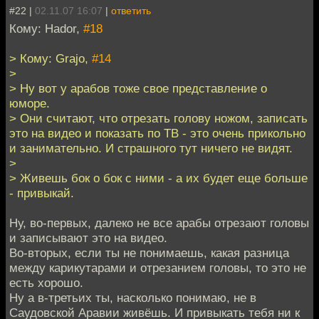
#22 |
02.11.07 16:07
|
ответить
Кому: Hador,
#18
> Кому: Grajo,
#14
>
> Ну вот у арабов тоже свое представление о
юморе.
> Они считают, что отрезать голову ножом, записать
это на видео и показать по ТВ - это очень прикольно
и занимательно. И страшного тут ничего не видят.
>
> Живешь бок о бок с ними - а их будет еще больше
- привыкай.
Ну, во-первых, далеко не все арабы отрезают головы
и записывают это на видео.
Во-вторых, если ты не понимаешь, какая разница
между карикутарами и отрезанием головы, то это не
есть хорошо.
Ну а в-третьих ты, насколько понимаю, не в
Саудовской Аравии живёшь. И привыкать тебя ни к