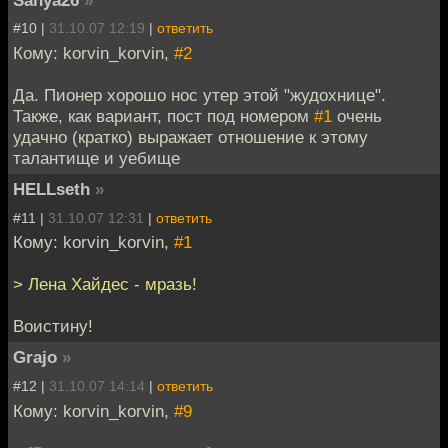
Sanya26
»
#10 |
31.10.07 12:19
|
ответить
Кому: korvin_korvin,
#2
Да. Пионер хорошо нос утер этой "жудохнице".
Также, как вариант, пост под номером
#1
очень
удачно (кратко) выражает отношение к этому
талантище и уебище
HELLseth
»
#11 |
31.10.07 12:31
|
ответить
Кому: korvin_korvin,
#1
> Лена Хайдес - мразь!
Воистину!
Grajo
»
#12 |
31.10.07 14:14
|
ответить
Кому: korvin_korvin,
#9