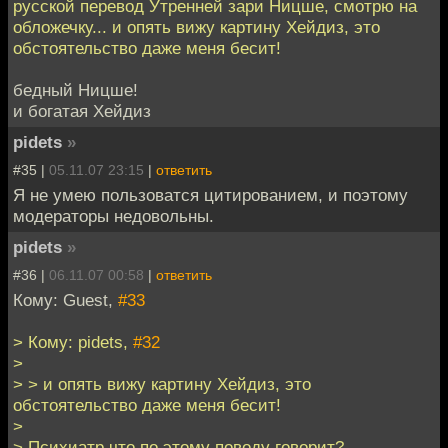
русской перевод Утренней зари Ницше, смотрю на
обложечку... и опять вижу картину Хейдиз, это
обстоятельство даже меня бесит!
бедный Ницше!
и богатая Хейдиз
pidets
»
#35 |
05.11.07 23:15
|
ответить
Я не умею пользоватся цитированием, и поэтому
модераторы недовольны.
pidets
»
#36 |
06.11.07 00:58
|
ответить
Кому: Guest,
#33
> Кому: pidets,
#32
>
> > и опять вижу картину Хейдиз, это
обстоятельство даже меня бесит!
>
> Психиатр что по этому поводу говорит?