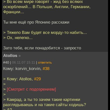
> Во всем мире говорят - жид без всяких
оскорблений... В Польше, Англии, Германии,
Франции...
Ты мне ещё про Японию расскажи
> Тяжело Вам будет все морду-то набить...
> Ох, нелегко...
Зато тебе, если понадобится - запросто
Atollos
»
#40 |
06.11.07 15:11
|
ответить
Кому: korvin_korvin,
#38
> Кому: Atollos,
#29
>
>
[Смотрит с подозрением]
>
> Камрад, а ты то зачем такие картинки
разглядываешь и на такие сайты ходишь?
> А?