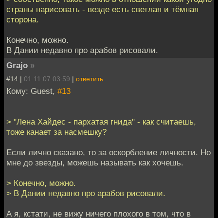
страны нарисовать - везде есть светлая и тёмная
сторона.
Конечно, можно.
В Дании недавно про арабов рисовали.
Grajo
»
#14 |
01.11.07 03:59
|
ответить
Кому: Guest,
#13
> "Лена Хайдес - пархатая гнида" - как считаешь,
тоже канает за насмешку?
Если лично сказано, то за оскорбление личности. Но
мне до звезды, можешь называть как хочешь.
> Конечно, можно.
> В Дании недавно про арабов рисовали.
А я, кстати, не вижу ничего плохого в том, что в