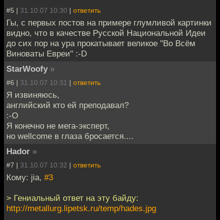
#5 |
31.10.07 10:30
|
ответить
Гы, с первых постов на примере глумливой картинки
видно, что в качестве Русской Национальной Идеи
до сих пор на ура прокатывает великое "Во Всём
Виноваты Евреи" :-D
StarWoofy
»
#6 |
31.10.07 10:31
|
ответить
Я извиняюсь,
английский кто ей преподавал?
:-O
Я конечно не мега-эксперт,
но wellcome в глаза бросается....
Hador
»
#7 |
31.10.07 10:32
|
ответить
Кому: jia,
#3
> Гениальный ответ на эту байду:
http://metallurg.lipetsk.ru/temp/hades.jpg