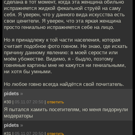
сделана в тот момент, когда эта женщина обильно
испражняется жидкой фекальной струёй на саму
себя. Я уверен, что у данного вида искусства есть
свои ценители. Я уверен, что эта яркая женщина
просто гениально испражняется себе на лицо.
Но я принадлежу к той части населения, которая
считает подобное фото говном. Не знаю, где искать
причину данному явлению: в моей серости или
моём убожестве. Видимо, я - быдло, поэтому
говняные картины мне не кажутся ни гениальными,
ни хотя бы умными.
Но любое говно всегда найдётся свой почитатель.
pidets
»
#30 |
05.11.07 20:50
|
ответить
Я пытался хамить посетителям, но меня пидорнули
модераторы
pidets
»
#31 |
05.11.07 20:50
|
ответить