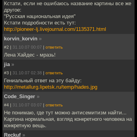
Кстати, если не ошибаюсь название картины все же
другое:
"Русская национальная идея"
Кстати подробности есть тут:
http://pioneer-lj.livejournal.com/1135371.html
korvin_korvin
»
#2 |
31.10.07 00:07
|
ответить
Лена Хайдес - мразь!
jia
»
#3 |
31.10.07 02:38
|
ответить
Гениальный ответ на эту байду:
http://metallurg.lipetsk.ru/temp/hades.jpg
Code_Singer
»
#4 |
31.10.07 03:07
|
ответить
Не понимаю, где тут можно антисемитизм найти...
Картина нормальная, взгляд конкретного человека на
конкретную вещь.
Reckuf
»