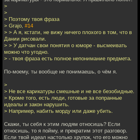
>
>
> Поэтому твоя фраза
> Grajo,
#14
> > А я, кстати, не вижу ничего плохого в том, что в
Дании рисовали.
> > У датчан свои понятия о юморе - высмеивать
можно что угодно.
> - твоя фраза есть полное непонимание предмета.
По-моему, ты вообще не понимаешь, о чём я.
>
> Не все карикатуры смешные и не все безобидные.
> Кроме того, есть люди, готовые за попранные
идеалы и закон нарушить.
> Например, набить морду или даже убить.
Скажи, ты себя к этим людям относишь? Если
относишь, то я пойму, и прекратим этот разговор.
Если твой идеал настолько хрупок, что его можно