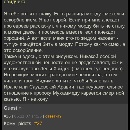
обидчика.
Я тебе вот что скажу. Есть разница между смехом и
оскорблением. Я вот еврей. Если при мне анекдот
про евреев расскажут, я никому морду бить не стану,
а может даже, и посмеюсь вместе, если анекдот
хороший. А вот если меня кто-то жидом назовёт -
тут уж придётся бить в морду. Потому как то смех, а
это оскорбление.
Также и здесь, с этим рисунком. Никакой особой
художественной ценности он не представляет, как и
всё ивскувство Лены Хайдес (смотрел тут недавно).
Но реакция многих граждан мне непонятна, в том
числе и твоя. Видимо хотите, чтобы было как в
Иране или Саудовской Аравии, где неуважительное
отношение к пророку Мухаммеду карается смертной
казнью. Я - не хочу.
Guest
»
#26 |
05.11.07 14:25
|
ответить
Кому: pidets,
#27