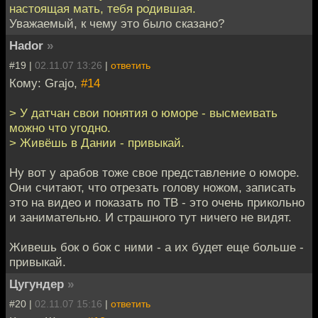
настоящая мать, тебя родившая.
Уважаемый, к чему это было сказано?
Hador
»
#19 |
02.11.07 13:26
|
ответить
Кому: Grajo,
#14
> У датчан свои понятия о юморе - высмеивать
можно что угодно.
> Живёшь в Дании - привыкай.
Ну вот у арабов тоже свое представление о юморе.
Они считают, что отрезать голову ножом, записать
это на видео и показать по ТВ - это очень прикольно
и занимательно. И страшного тут ничего не видят.
Живешь бок о бок с ними - а их будет еще больше -
привыкай.
Цугундер
»
#20 |
02.11.07 15:16
|
ответить