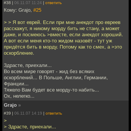
#38 |
06.11.07 11:24
|
ответить
Кому: Grajo,
#25
> > Я вот еврей. Если при мне анекдот про евреев
расскажут, я никому морду бить не стану, а может
даже, и посмеюсь >вместе, если анекдот хороший.
А вот если меня кто-то жидом назовёт - тут уж
придётся бить в морду. Потому как то смех, а >это
оскорбление.
Здрасте, приехали...
Во всем мире говорят - жид без всяких
оскорблений... В Польше, Англии, Германии,
Франции...
Тяжело Вам будет все морду-то набить...
Ох, нелегко...
Grajo
»
#39 |
06.11.07 14:19
|
ответить
>
> Здрасте, приехали...