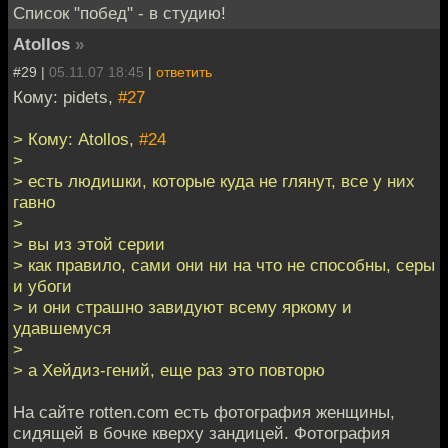
Список "побед" - в студию!
Atollos
»
#29 |
05.11.07 18:45
|
ответить
Кому: pidets,
#27
> Кому: Atollos,
#24
>
> есть людишки, которые куда не глянут, все у них
гавно
>
> вы из этой серии
> как правило, сами они ни на что не способны, серы
и убоги
> и они страшно завидуют всему яркому и
удавшемуся
>
> а Хейдиз-гений, еще раз это повторю
На сайте rotten.com есть фотография женщины,
сидящей в бочке кверху зандицей. Фотография