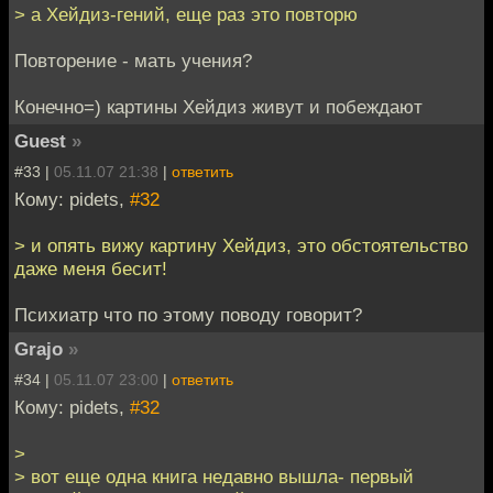
> а Хейдиз-гений, еще раз это повторю
Повторение - мать учения?
Конечно=) картины Хейдиз живут и побеждают
Guest
»
#33 |
05.11.07 21:38
|
ответить
Кому: pidets,
#32
> и опять вижу картину Хейдиз, это обстоятельство
даже меня бесит!
Психиатр что по этому поводу говорит?
Grajo
»
#34 |
05.11.07 23:00
|
ответить
Кому: pidets,
#32
>
> вот еще одна книга недавно вышла- первый