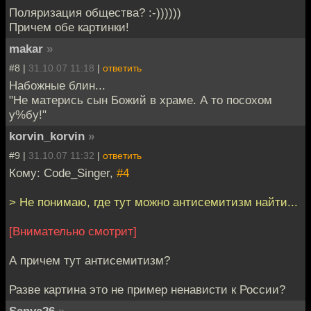
Поляризация общества? :-))))))
Причем обе картинки!
makar
»
#8 |
31.10.07 11:18
|
ответить
Набожные блин...
"Не матерись сын Божий в храме. А то посохом
у%бу!"
korvin_korvin
»
#9 |
31.10.07 11:32
|
ответить
Кому: Code_Singer,
#4
> Не понимаю, где тут можно антисемитизм найти...
[Внимательно смотрит]
А причем тут антисемитизм?
Разве картина это не пример ненависти к России?