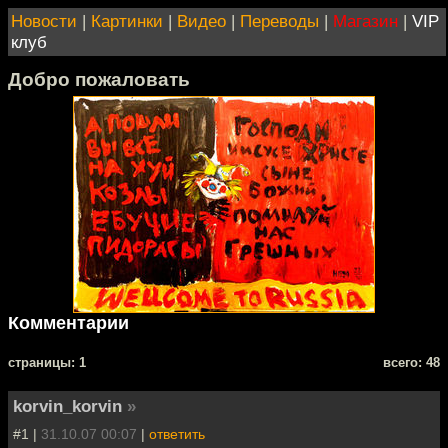
Новости
|
Картинки
|
Видео
|
Переводы
|
Магазин
|
VIP
клуб
Добро пожаловать
Комментарии
cтраницы: 1
всего: 48
korvin_korvin
»
#1 |
31.10.07 00:07
|
ответить