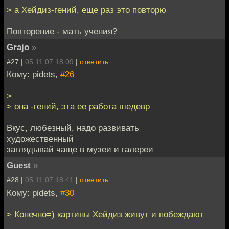
> а Хейдиз-гений, еще раз это повторю
Повторение - мать учения?
Grajo
»
#27 |
05.11.07 18:09
|
ответить
Кому: pidets,
#26
>
> она -гений, эта ее работа шедевр
Вкус, любезный, надо развивать
художественный
заглядывай чаще в музеи и галереи
Guest
»
#28 |
05.11.07 18:41
|
ответить
Кому: pidets,
#30
> Конечно=) картины Хейдиз живут и побеждают