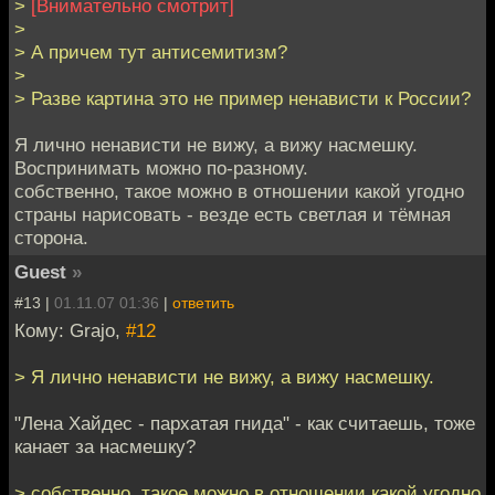
>
[Внимательно смотрит]
>
> А причем тут антисемитизм?
>
> Разве картина это не пример ненависти к России?
Я лично ненависти не вижу, а вижу насмешку.
Воспринимать можно по-разному.
собственно, такое можно в отношении какой угодно
страны нарисовать - везде есть светлая и тёмная
сторона.
Guest
»
#13 |
01.11.07 01:36
|
ответить
Кому: Grajo,
#12
> Я лично ненависти не вижу, а вижу насмешку.
"Лена Хайдес - пархатая гнида" - как считаешь, тоже
канает за насмешку?
> собственно, такое можно в отношении какой угодно