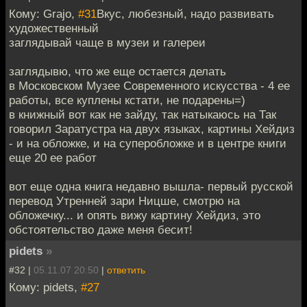
Кому: Grajo,
#31
Вкус, любезный, надо развивать
художественный
заглядывай чаще в музеи и галереи
заглядывю, что же еще остается делать
в Московском Музее Современного искусства - 4 ее
работы, все куплены кстати, не подарены=)
в книжный вот как не зайду, так натыкаюсь на Так
говорил Заратустра на двух языках, картины Хейдиз
- и на обложке, и на суперобложке и в центре книги
еще 20 ее работ
вот еще одна книга недавно вышла- первый русской
перевод Утренней зари Ницше, смотрю на
обложечку... и опять вижу картину Хейдиз, это
обстоятельство даже меня бесит!
pidets
»
#32 |
05.11.07 20:50
|
ответить
Кому: pidets,
#27