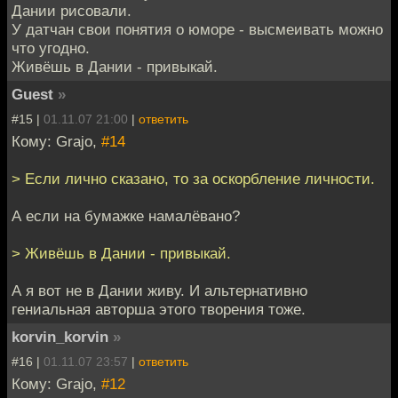
Дании рисовали.
У датчан свои понятия о юморе - высмеивать можно
что угодно.
Живёшь в Дании - привыкай.
Guest
»
#15 |
01.11.07 21:00
|
ответить
Кому: Grajo,
#14
> Если лично сказано, то за оскорбление личности.
А если на бумажке намалёвано?
> Живёшь в Дании - привыкай.
А я вот не в Дании живу. И альтернативно
гениальная авторша этого творения тоже.
korvin_korvin
»
#16 |
01.11.07 23:57
|
ответить
Кому: Grajo,
#12