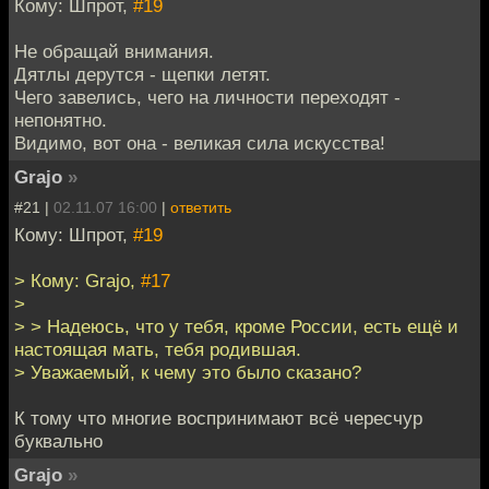
Кому: Шпрот,
#19
Не обращай внимания.
Дятлы дерутся - щепки летят.
Чего завелись, чего на личности переходят -
непонятно.
Видимо, вот она - великая сила искусства!
Grajo
»
#21 |
02.11.07 16:00
|
ответить
Кому: Шпрот,
#19
> Кому: Grajo,
#17
>
> > Надеюсь, что у тебя, кроме России, есть ещё и
настоящая мать, тебя родившая.
> Уважаемый, к чему это было сказано?
К тому что многие воспринимают всё чересчур
буквально
Grajo
»