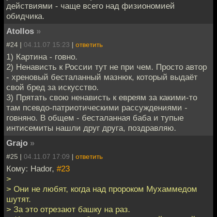
действиями - чаще всего над физиономией
обидчика.
Atollos
»
#24 |
04.11.07 15:23
|
ответить
1) Картина - говно.
2) Ненависть к России тут не при чем. Просто автор
- хреновый бесталанный мазнюк, который выдаёт
свой бред за искусство.
3) Прятать свою ненависть к евреям за какими-то
там псевдо-патриотическими рассуждениями -
говняно. В общем - бесталанная баба и тупые
интисемиты нашли друг друга, поздравляю.
Grajo
»
#25 |
04.11.07 17:09
|
ответить
Кому: Hador,
#23
>
> Они не любят, когда над пророком Мухаммедом
шутят.
> За это отрезают башку на раз.