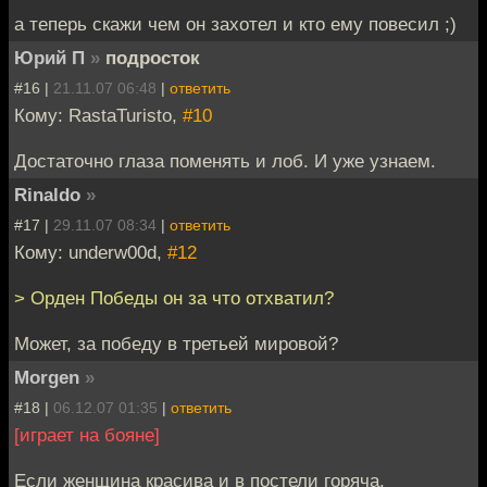
а теперь скажи чем он захотел и кто ему повесил ;)
Юрий П
»
подросток
#16 |
21.11.07 06:48
|
ответить
Кому: RastaTuristo,
#10
Достаточно глаза поменять и лоб. И уже узнаем.
Rinaldo
»
#17 |
29.11.07 08:34
|
ответить
Кому: underw00d,
#12
> Орден Победы он за что отхватил?
Может, за победу в третьей мировой?
Morgen
»
#18 |
06.12.07 01:35
|
ответить
[играет на бояне]
Если женщина красива и в постели горяча,