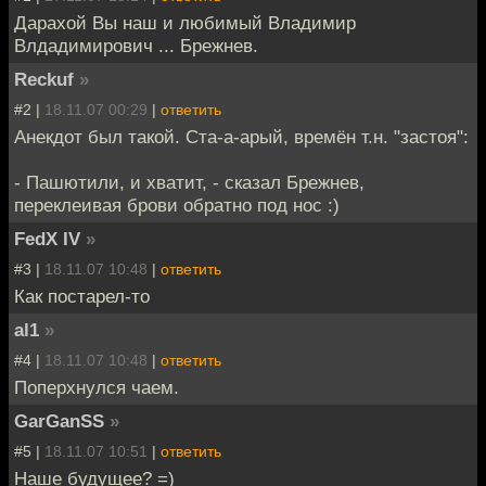
Дарахой Вы наш и любимый Владимир
Влдадимирович ... Брежнев.
Reckuf
»
#2 |
18.11.07 00:29
|
ответить
Анекдот был такой. Ста-а-арый, времён т.н. "застоя":
- Пашютили, и хватит, - сказал Брежнев,
переклеивая брови обратно под нос :)
FedX IV
»
#3 |
18.11.07 10:48
|
ответить
Как постарел-то
al1
»
#4 |
18.11.07 10:48
|
ответить
Поперхнулся чаем.
GarGanSS
»
#5 |
18.11.07 10:51
|
ответить
Наше будущее? =)