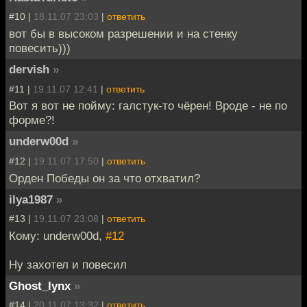
#10 |
18.11.07 23:03
|
ответить
вот бы в высоком разрешении и на стенку
повесить)))
dervish
»
#11 |
19.11.07 12:41
|
ответить
Вот я вот не пойму: галстук-то чёрен! Вроде - не по
форме?!
underw00d
»
#12 |
19.11.07 17:50
|
ответить
Орден Победы он за что отхватил?
ilya1987
»
#13 |
19.11.07 23:08
|
ответить
Кому: underw00d,
#12
Ну захотел и повесил
Ghost_lynx
»
#14 |
20.11.07 13:32
|
ответить