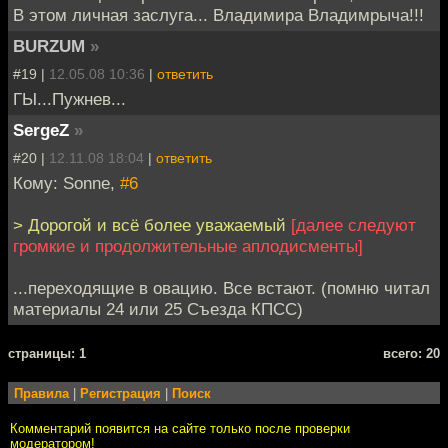
В этом личная заслуга... Владимира Владимрыча!!!
BURZUM
»
#19 |
12.05.08 10:36
|
ответить
ГЫ...Пужнев...
SergeZ
»
#20 |
12.11.08 18:04
|
ответить
Кому: Sonne,
#6
> Дорогой и всё более уважаемый
[далее следуют
громкие и продолжительные аплодисменты]
...переходящие в овацию. Все встают. (помню читал
материалы 24 или 25 Съезда КПСС)
cтраницы: 1
всего: 20
Правила
|
Регистрация
|
Поиск
Комментарий появится на сайте только после проверки
модератором!