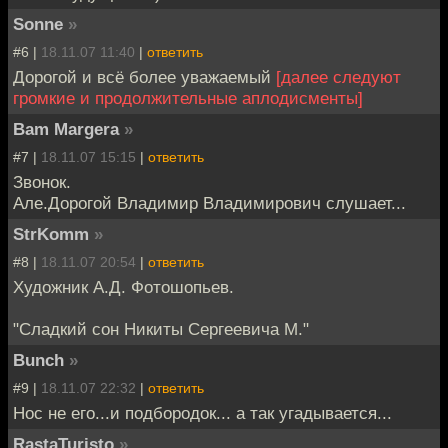
Sonne
»
#6 |
18.11.07 11:40
|
ответить
Дорогой и всё более уважаемый
[далее следуют
громкие и продолжительные аплодисменты]
Bam Margera
»
#7 |
18.11.07 15:15
|
ответить
Звонок.
Але.Дорогой Владимир Владимирович слушает...
StrKomm
»
#8 |
18.11.07 20:54
|
ответить
Художник А.Д. Фотошопьев.
"Сладкий сон Никиты Сергеевича М."
Bunch
»
#9 |
18.11.07 22:32
|
ответить
Нос не его...и подбородок... а так угадывается...
RastaTuristo
»