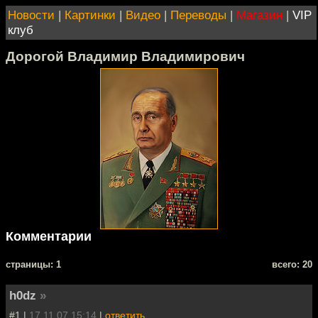
Новости
|
Картинки
|
Видео
|
Переводы
|
Магазин
|
VIP
клуб
Дорогой Владимир Владимирович
Комментарии
cтраницы: 1
всего: 20
h0dz
»
#1 |
17.11.07 15:14
|
ответить