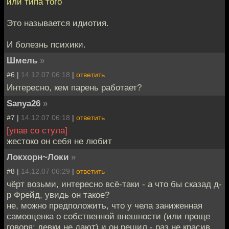
или типа того
Это называется идиотия.
И болезнь психики.
Шмель
»
#6 |
14.12.07 06:18
|
ответить
Интересно, кем парень работает?
Sanya26
»
#7 |
14.12.07 06:18
|
ответить
[упав со стула]
жестоко он себя не любит
Локхорн~Локи
»
#8 |
14.12.07 06:29
|
ответить
чёрт возьми, интересно всё-таки - а что бы сказад д-
р Фрейд, увидь он такое?
не, можно предположить, что у чела заниженная
самооценка о собственной внешности (или проще
говоря: девки не дают) и он решил - раз не красив,