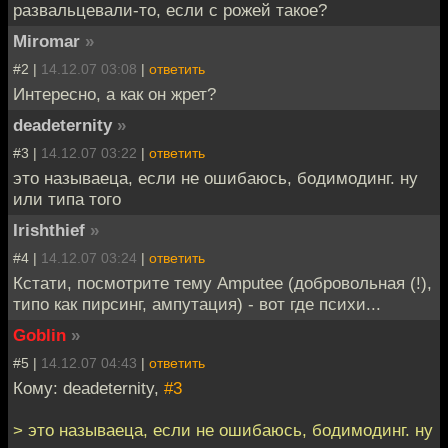
развальцевали-то, если с рожей такое?
Miromar
»
#2 |
14.12.07 03:08
|
ответить
Интересно, а как он жрет?
deadeternity
»
#3 |
14.12.07 03:22
|
ответить
это называеца, если не ошибаюсь, бодимодинг. ну
или типа того
Irishthief
»
#4 |
14.12.07 03:24
|
ответить
Кстати, посмотрите тему Amputee (добровольная (!),
типо как пирсинг, ампутация) - вот где психи...
Goblin
»
#5 |
14.12.07 04:43
|
ответить
Кому: deadeternity,
#3
> это называеца, если не ошибаюсь, бодимодинг. ну