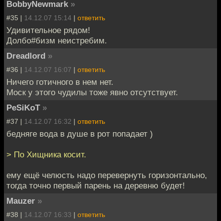
BobbyNewmark
»
#35 |
14.12.07 15:14
|
ответить
Удивительное рядом!
Долбо#бизм неистребим.
Dreadlord
»
#36 |
14.12.07 16:07
|
ответить
Ничего готичного в нем нет.
Моск у этого чудилы тоже явно отсутствует.
PeSiKoT
»
#37 |
14.12.07 16:32
|
ответить
бедняге вода в душе в рот попадает )
> По Хищника косит.
ему ещё челюсть надо перевернуть горизонтально,
тогда точно первый парень на деревню будет!
Mauzer
»
#38 |
14.12.07 16:33
|
ответить