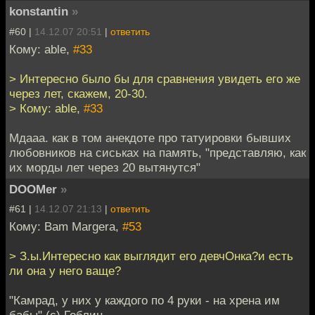
konstantin
»
#60 |
14.12.07 20:51
|
ответить
Кому: able,
#33
> Интересно было бы для сравнения увидеть его же
через лет, скажем, 20-30.
> Кому: able,
#33
Мдааа. как в том анекдоте про татуировки бывших
любовников на сиськах на память, "представляю, как
их морды лет через 20 вытянутся"
DOOMer
»
#61 |
14.12.07 21:13
|
ответить
Кому: Bam Margera,
#53
> З.ы.Интересно как выглядит его девчОнка?и есть
ли она у него ваще?
"Камрад, у них у каждого по 4 руки - на хрена им
бабы" (с) Гоблин