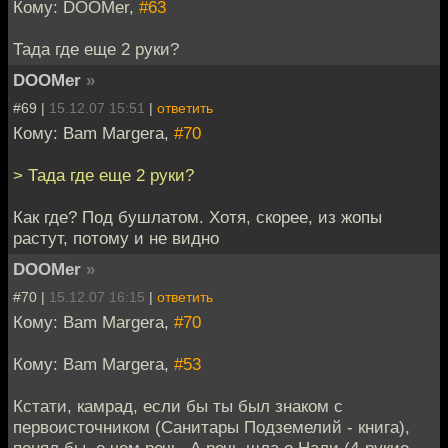
Кому: DOOMer,
#63
Тада где еще 2 руки?
DOOMer
»
#69 |
15.12.07 15:51
|
ответить
Кому: Bam Margera,
#70
> Тада где еще 2 руки?
Как где? Под бушлатом. Хотя, скорее, из жопы
растут, потому и не видно
DOOMer
»
#70 |
15.12.07 16:15
|
ответить
Кому: Bam Margera,
#70
Кому: Bam Margera,
#53
Кстати, камрад, если бы ты был знаком с
первоисточником (Санитары Подземелий - книга),