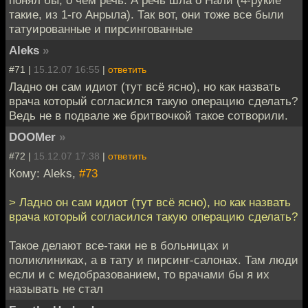
понял бы, о чем речь. А речь шла о Нали (4-рукие
такие, из 1-го Анрыла). Так вот, они тоже все были
татуированные и пирсингованные
Aleks
»
#71 |
15.12.07 16:55
|
ответить
Ладно он сам идиот (тут всё ясно), но как назвать
врача который согласился такую операцию сделать?
Ведь не в подвале же бритвочкой такое сотворили.
DOOMer
»
#72 |
15.12.07 17:38
|
ответить
Кому: Aleks,
#73
> Ладно он сам идиот (тут всё ясно), но как назвать
врача который согласился такую операцию сделать?
Такое делают все-таки не в больницах и
поликлиниках, а в тату и пирсинг-салонах. Там люди
если и с медобразованием, то врачами бы я их
называть не стал