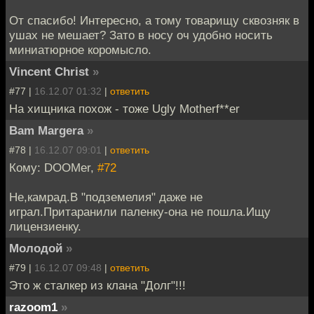
От спасибо! Интересно, а тому товарищу сквозняк в
ушах не мешает? Зато в носу оч удобно носить
миниатюрное коромысло.
Vincent Christ
»
#77 |
16.12.07 01:32
|
ответить
На хищника похож - тоже Ugly Motherf**er
Bam Margera
»
#78 |
16.12.07 09:01
|
ответить
Кому: DOOMer,
#72
Не,камрад.В "подземелия" даже не
играл.Притаранили паленку-она не пошла.Ищу
лицензиенку.
Молодой
»
#79 |
16.12.07 09:48
|
ответить
Это ж сталкер из клана "Долг"!!!
razoom1
»