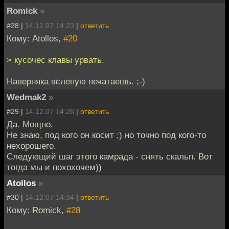
Romick
»
#28 |
14.12.07 14:23
|
ответить
Кому: Atollos,
#20
> кусочес клавы урвать.
Наверняка вслепую печатаешь. ;-)
Wedmak2
»
#29 |
14.12.07 14:26
|
ответить
Да. Мощно.
Не знаю, под кого он косит ;) но точно под кого-то
нехорошего.
Следующий шаг этого камрада - снять скальп. Вот
тогда мы и похохочем))
Atollos
»
#30 |
14.12.07 14:34
|
ответить
Кому: Romick,
#28