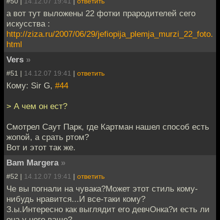
#50 |
14.12.07 19:41
|
ответить
а вот тут выложены 22 фотки прародителей сего
искусства :
http://ziza.ru/2007/06/29/jefiopija_plemja_murzi_22_foto.
html
Vers
»
#51 |
14.12.07 19:41
|
ответить
Кому: Sir G,
#44
> А чем он ест?
Смотрел Саут Парк, где Картман нашел способ есть
жопой, а срать ртом?
Вот и этот так же.
Bam Margera
»
#52 |
14.12.07 19:41
|
ответить
Че вы погнали на чувака?Может этот стиль кому-
нибудь нравится...И все-таки кому?
З.ы.Интересно как выглядит его девчОнка?и есть ли
она у него ваще?