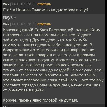
#45 |
14.12.07 18:13
|
ответить
Егоб в Нижнее Гадюкино на дискотеку в клуб....
Naya
»
#46 |
14.12.07 18:13
|
ответить
Красавец какой! Собака Баскервилей, однако. Кому
интересно - ест он нормально, как все. И даже
зубками жует:) Другое дело, что, чтобы губы
сомкнуть, нужно сделать небольшое усилие. В
бодрствовании это не сложно и не напрягает, но
зато, когда такой товарищ спит, слюни в прямом
смысле заливают подушку. Кроме того, если кто не
заметил, у него нос пробит во всех возмодных
точках - от переносицы до ноздрей. И в случае, если
товарищ заболеет гайморитом или чем-то таким,
что влечет воспаление слизистой носа... вот это ему
доставит гораздо больше проблем, нежели крышки
от объектива в щеках.
Короче, парень явно головой не думает.