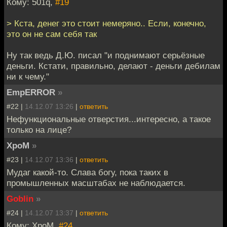
Кому: 501q,
#19
> Кста, денег это стоит немеряно.. Если, конечно,
это он не сам себя так
Ну так ведь Д.Ю. писал "и поднимают серьёзные
деньги. Кстати, правильно, делают - деньги дебилам
ни к чему."
EmpERROR
»
#22 |
14.12.07 13:26
|
ответить
Нефункциональные отверстия...интересно, а такое
только на лице?
XpoM
»
#23 |
14.12.07 13:36
|
ответить
Мудаг какой-то. Слава богу, пока таких в
промышленных масштабах не наблюдается.
Goblin
»
#24 |
14.12.07 13:37
|
ответить
Кому: XpoM,
#24