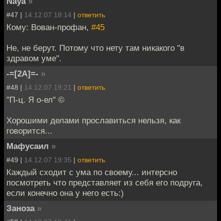
Naya
»
#47 |
14.12.07 18:14
|
ответить
Кому: Вован-профан,
#45
Не, не берут. Потому что нету там никакого "в
здравом уме".
-=[2A]=-
»
#48 |
14.12.07 19:21
|
ответить
"П-ц. Я о-ел" ©
Хорошими делами прославиться нельзя, как
говорится...
Мафусаил
»
#49 |
14.12.07 19:35
|
ответить
Каждый сходит с ума по своему... интерсно
посмотреть что представляет из себя его подруга,
если конечно она у него есть:)
Заноза
»