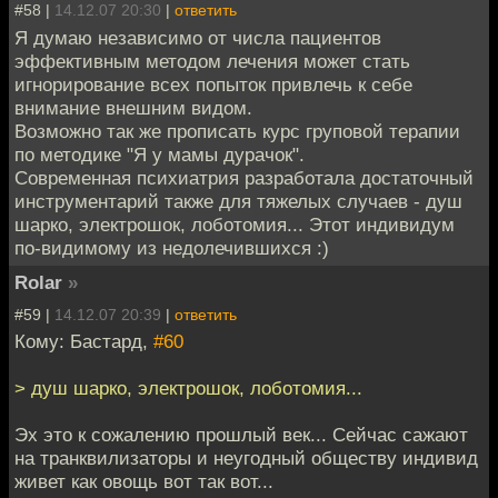
#58 |
14.12.07 20:30
|
ответить
Я думаю независимо от числа пациентов
эффективным методом лечения может стать
игнорирование всех попыток привлечь к себе
внимание внешним видом.
Возможно так же прописать курс груповой терапии
по методике "Я у мамы дурачок".
Современная психиатрия разработала достаточный
инструментарий также для тяжелых случаев - душ
шарко, электрошок, лоботомия... Этот индивидум
по-видимому из недолечившихся :)
Rolar
»
#59 |
14.12.07 20:39
|
ответить
Кому: Бастард,
#60
> душ шарко, электрошок, лоботомия...
Эх это к сожалению прошлый век... Сейчас сажают
на транквилизаторы и неугодный обществу индивид
живет как овощь вот так вот...