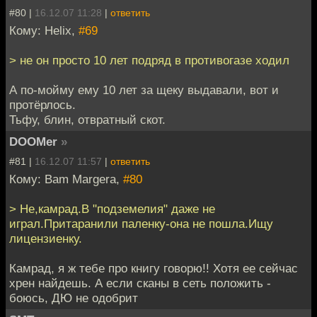
#80 |
16.12.07 11:28
|
ответить
Кому: Helix,
#69
> не он просто 10 лет подряд в противогазе ходил
А по-мойму ему 10 лет за щеку выдавали, вот и
протёрлось.
Тьфу, блин, отвратный скот.
DOOMer
»
#81 |
16.12.07 11:57
|
ответить
Кому: Bam Margera,
#80
> Не,камрад.В "подземелия" даже не
играл.Притаранили паленку-она не пошла.Ищу
лицензиенку.
Камрад, я ж тебе про книгу говорю!! Хотя ее сейчас
хрен найдешь. А если сканы в сеть положить -
боюсь, ДЮ не одобрит