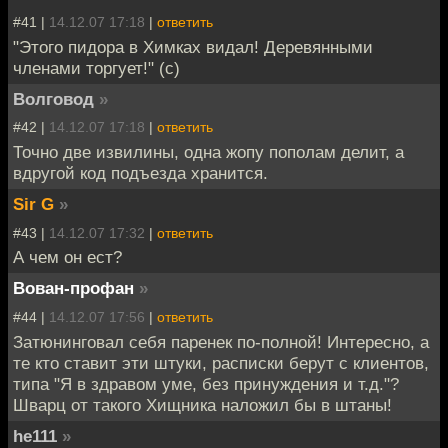
#41 |
14.12.07 17:18
|
ответить
"Этого пидора в Химках видал! Деревянными
членами торгует!" (с)
Волговод
»
#42 |
14.12.07 17:18
|
ответить
Точно две извилины, одна жопу пополам делит, а
вдругой код подъезда хранится.
Sir G
»
#43 |
14.12.07 17:32
|
ответить
А чем он ест?
Вован-профан
»
#44 |
14.12.07 17:56
|
ответить
Затюнинговал себя паренек по-полной! Интересно, а
те кто ставит эти штуки, расписки берут с клиентов,
типа "Я в здравом уме, без принуждения и т.д."?
Шварц от такого Хищника наложил бы в штаны!
he111
»