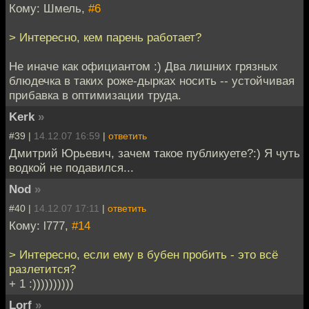
Кому: Шмель,
#6
> Интересно, кем парень работает?
Не иначе как официантом :) Два лишних грязных
блюдечка в таких роже-дырках носить -- устойчивая
прибавка в оптимизации труда.
Kerk
»
#39 |
14.12.07 16:59
|
ответить
Дмитрий Юрьевич, зачем такое публикуете?:) Я чуть
водкой не подавился...
Nod
»
#40 |
14.12.07 17:11
|
ответить
Кому: l777,
#14
> Интересно, если ему в бубен пробить - это всё
разлетится?
+ 1 :))))))))))
Lorf
»