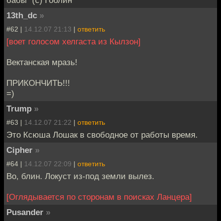
13th_dc
»
#62 |
14.12.07 21:13
|
ответить
[воет голосом хелгаста из Кылзон]
Вектанская мразь!
ПРИКОНЧИТЬ!!!
=)
Trump
»
#63 |
14.12.07 21:22
|
ответить
Это Ксюша Лошак в свободное от работы время.
Cipher
»
#64 |
14.12.07 22:09
|
ответить
Во, блин. Локуст из-под земли вылез.
[Оглядывается по сторонам в поисках Ланцера]
Pusander
»