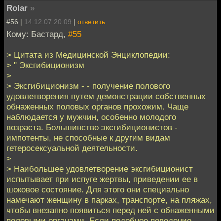
Rolar
»
#56 |
14.12.07 20:09
|
ответить
Кому: Бастард,
#55
> Цитата из Медицинской Энциклопедии:
> " Эксгибиционизм
>
> Эксгибиционизм - - получение полового
удовлетворения путем демонстрации собственных
обнаженных половых органов прохожим. Чаще
наблюдается у мужчин, особенно молодого
возраста. Большинство эксгибиционистов -
импотенты, не способные к другим видам
гетеросексуальной деятельности.
>
> Наибольшее удовлетворение эксгибиционист
испытывает при испуге жертвы, приведении ее в
шоковое состояние. Для этого они специально
намечают женщину в парках, транспорте, на пляжах,
чтобы внезапно появиться перед ней с обнаженными
половыми органами. Если подобное поведение