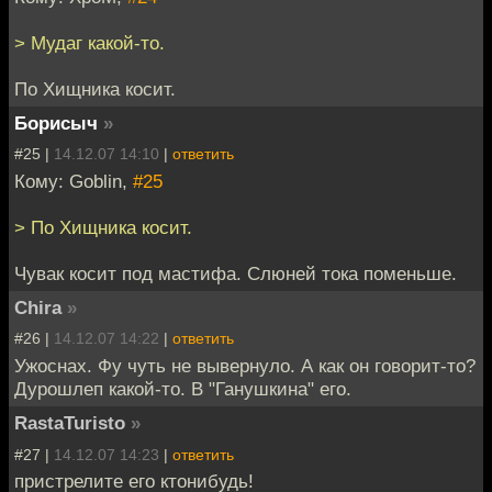
> Мудаг какой-то.
По Хищника косит.
Борисыч
»
#25 |
14.12.07 14:10
|
ответить
Кому: Goblin,
#25
> По Хищника косит.
Чувак косит под мастифа. Слюней тока поменьше.
Chira
»
#26 |
14.12.07 14:22
|
ответить
Ужоснах. Фу чуть не вывернуло. А как он говорит-то?
Дурошлеп какой-то. В "Ганушкина" его.
RastaTuristo
»
#27 |
14.12.07 14:23
|
ответить
пристрелите его ктонибудь!