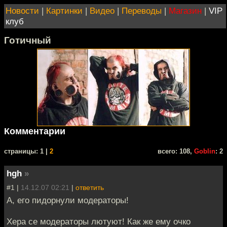
Новости
|
Картинки
|
Видео
|
Переводы
|
Магазин
|
VIP
клуб
Готичный
Комментарии
cтраницы: 1 |
2
всего: 108,
Goblin
: 2
hgh
»
#1 |
14.12.07 02:21
|
ответить
А, его пидорнули модераторы!
Хера се модераторы лютуют! Как же ему очко