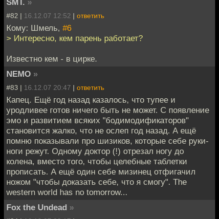
SMT.
»
#82 |
16.12.07 12:52
|
ответить
Кому: Шмель,
#6
> Интересно, кем парень работает?
Известно кем - в цирке.
NEMO
»
#83 |
16.12.07 20:47
|
ответить
Капец. Ещё год назад казалось, что тупее и
уродливее готов ничего быть не может. С появление
эмо и развитием всяких "бодимодификаторов"
становится жалко, что не ослеп год назад. А ещё
помню показывали про шизиков, которые себе руки-
ноги режут. Одному доктор (!) отрезал ногу до
колена, вместо того, чтобы целебные таблетки
прописать. А ещё один себе мизинец отфигачил
ножом "чтобы доказать себе, что я смогу". The
western world has no tomorrow...
Fox the Undead
»