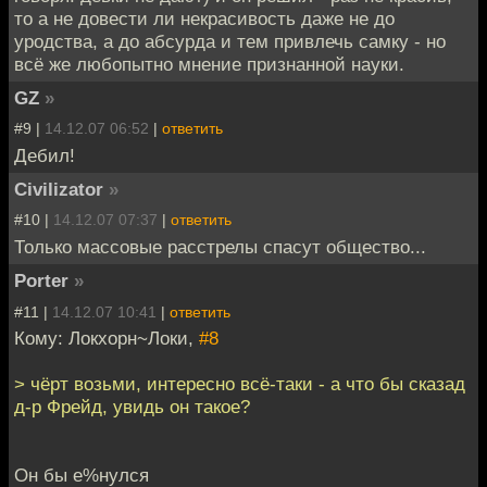
то а не довести ли некрасивость даже не до
уродства, а до абсурда и тем привлечь самку - но
всё же любопытно мнение признанной науки.
GZ
»
#9 |
14.12.07 06:52
|
ответить
Дебил!
Civilizator
»
#10 |
14.12.07 07:37
|
ответить
Только массовые расстрелы спасут общество...
Porter
»
#11 |
14.12.07 10:41
|
ответить
Кому: Локхорн~Локи,
#8
> чёрт возьми, интересно всё-таки - а что бы сказад
д-р Фрейд, увидь он такое?
Он бы е%нулся