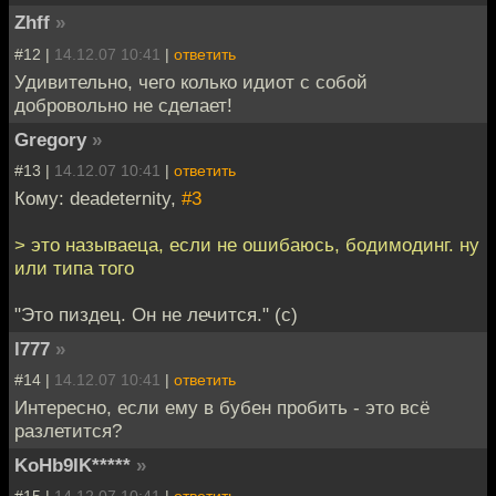
Zhff
»
#12 |
14.12.07 10:41
|
ответить
Удивительно, чего колько идиот с собой
добровольно не сделает!
Gregory
»
#13 |
14.12.07 10:41
|
ответить
Кому: deadeternity,
#3
> это называеца, если не ошибаюсь, бодимодинг. ну
или типа того
"Это пиздец. Он не лечится." (с)
l777
»
#14 |
14.12.07 10:41
|
ответить
Интересно, если ему в бубен пробить - это всё
разлетится?
KoHb9IK*****
»
#15 |
14.12.07 10:41
|
ответить