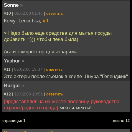
Sonne
»
#10 |
05.02.08 01:45
|
ответить
Кому: Lenochka,
#9
> Надо было еще средства для мытья посуды
добавить =))) чтобы пена была)
Ага и компрессор для акварима.
Yashur
»
#11 |
06.02.08 19:37
|
ответить
Это актёры после съёмок в клипе Шнура "Геленджик"
Burgui
»
#12 |
10.02.08 10:51
|
ответить
[представляет на их месте половину руководства
страны/родного города]
мечты-мечты!
cтраницы: 1
всего: 12