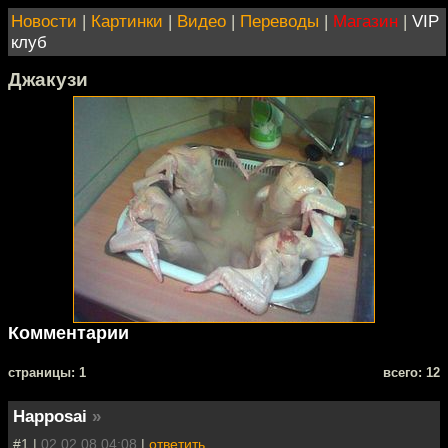
Новости
|
Картинки
|
Видео
|
Переводы
|
Магазин
|
VIP
клуб
Джакузи
Комментарии
cтраницы: 1
всего: 12
Happosai
»
#1 |
02.02.08 04:08
|
ответить