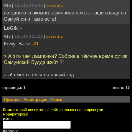
#16 |
18.03.08 09:40
|
ответить
на одного знакомого армянина похож - аще взыду на
Самуй он и тамо есть!
LoGik
»
#17 |
18.03.08 15:12
|
ответить
Кому: Bartz,
#1
> А это там лампочки? Собсна в тёмное время суток
Самуйский Будда жж0т ?!
ага! вместо ёлки на новый год
cтраницы: 1
всего: 17
Правила
|
Регистрация
|
Поиск
Комментарий появится на сайте только после проверки
модератором!
имя:
пароль: