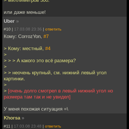
> миллиметров 300.
или даже меньше!
Uber
»
#10 |
17.03.08 23:36
|
ответить
Кому: CorrozYon,
#7
> Кому: местный,
#4
>
> > > А какого это всё размера?
>
> > неочень крупный, см. нижний левый угол
картинки.
>
>
[очень долго смотрел в левый нижний угол но
размера там так и не увидел]
У меня похожая ситуация =\
Khorsa
»
#11 |
17.03.08 23:48
|
ответить