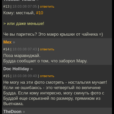
#13 |
18.03.08 07:05
|
ответить
Кому: местный,
#10
> или даже меньше!
Че вы паритесь? Это макро крышки от чайника =)
Mex
»
#14 |
18.03.08 07:43
|
ответить
Поза маравиджай.
Будда сообщает о том, что заборол Мару.
Doc Holliday
»
#15 |
18.03.08 09:40
|
ответить
Не могу на эти фото смотреть - ностальгия мучает!
Если не ошибаюсь - это четвертый по величине
Будда. Если кому интересно, могу скинуть фото с
Буддой еще серьезней по размеру, прямиком из
Вьетнама.
TheDoon
»