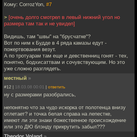
Кому: CorrozYon,
#7
>
[очень долго смотрел в левый нижний угол но
размера там так и не увидел]
Видишь, там "швы" на "брусчатке"?
Вот по ним к Будде в 4 ряда камазы едут -
пожертвования везут.
А по тротуарам там еще и девственниц гонят - тех,
понятно, бодхисаттвам и сочувствующим. Но это
уже сложно разглядеть.
местный
»
#12 |
18.03.08 00:01
|
ответить
ну с размерами разобрались,
непонятно что за чудо искорка от полотенца внизу
отлетает? и точка белая справа на лепестке,
имеют ли эти знаки божественное происхождение
или это ДЮ блэнду прикрутить забыл???
Theodor Voland
»