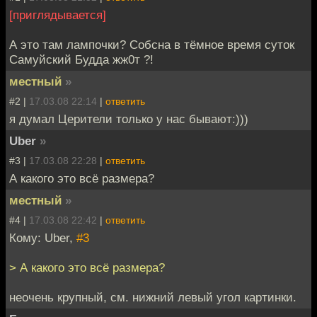
[приглядывается]
А это там лампочки? Собсна в тёмное время суток
Самуйский Будда жж0т ?!
местный
»
#2 |
17.03.08 22:14
|
ответить
я думал Церители только у нас бывают:)))
Uber
»
#3 |
17.03.08 22:28
|
ответить
А какого это всё размера?
местный
»
#4 |
17.03.08 22:42
|
ответить
Кому: Uber,
#3
> А какого это всё размера?
неочень крупный, см. нижний левый угол картинки.