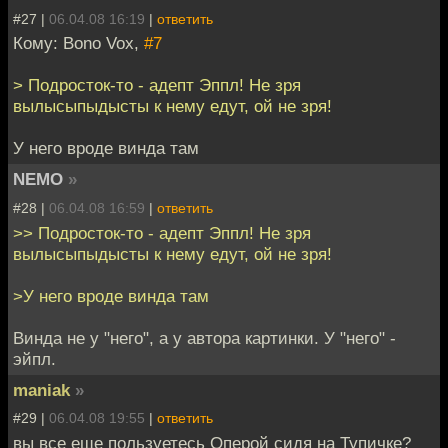
#27 |
06.04.08 16:19
|
ответить
Кому: Bono Vox,
#7
> Подросток-то - адепт Эппл! Не зря
вылысыпыдысты к нему едут, ой не зря!
У него вроде винда там
NEMO
»
#28 |
06.04.08 16:59
|
ответить
>> Подросток-то - адепт Эппл! Не зря
вылысыпыдысты к нему едут, ой не зря!
>У него вроде винда там
Винда не у "него", а у автора картинки. У "него" -
эйпл.
maniak
»
#29 |
06.04.08 19:55
|
ответить
вы все еще пользуетесь Оперой сидя на Тупичке?