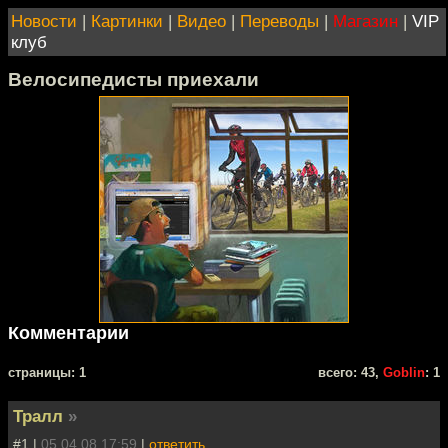
Новости
|
Картинки
|
Видео
|
Переводы
|
Магазин
|
VIP
клуб
Велосипедисты приехали
Комментарии
cтраницы: 1
всего: 43,
Goblin
: 1
Тралл
»
#1 |
05.04.08 17:59
|
ответить