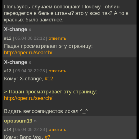
Пользуясь случаем вопрошаю! Почему Гоблин
переоделся в белые штаны? это у всех так? А то в
красных было заметнее.
X-change
»
#12 |
05.04.08 22:12
|
ответить
Пацан просматривает эту страницу:
http://oper.ru/search/
X-change
»
#13 |
05.04.08 22:28
|
ответить
Кому: X-change,
#12
> Пацан просматривает эту страницу:
http://oper.ru/search/
Видать велосепидистов искал ^_^
opossum19
»
#14 |
05.04.08 22:28
|
ответить
Кому: Bono Vox,
#7