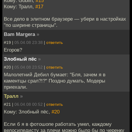
Кому: Goblin,
#15
Кому: Тралл,
#17
Все дело в элитном браузере — убери в настройках
"по ширине страницы".
Bam Margera
»
#19 |
05.04.08 23:38
|
ответить
Егоров?
Злобный пёс
»
#20 |
05.04.08 23:52
|
ответить
Малолетний Дебил бумает: "Бля, зачем я в
каментцы срал?!?" Поздно думать, Модеры
приехали.
Тралл
»
#21 |
06.04.08 00:52
|
ответить
Кому: Злобный пёс,
#20
Если б я в фотошопе работать умел, каждому
велосипедисту за плечи можно было бы по черенку