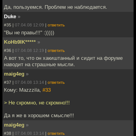
Да, пользуемся. Проблем не наблюдается.
Duke
»
#35 |
07.04.08 12:09
|
ответить
"Вы не правы!!!" :)))))
KoHb9IK*****
»
#36 |
07.04.08 12:19
|
ответить
А вот то, что он хакиштанный и сидит на форуме
наводит на страшные мысли.
maig4eg
»
#37 |
07.04.08 13:14
|
ответить
Кому: Mazzzila,
#33
> Не скромно, не скромно!!!
Да я же в хорошем смысле!!!
maig4eg
»
#38 |
07.04.08 13:14
|
ответить