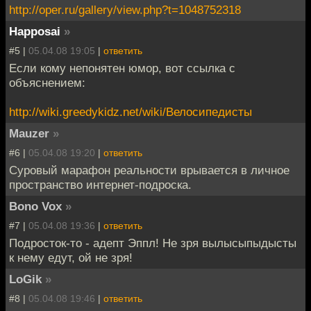
http://oper.ru/gallery/view.php?t=1048752318
Happosai
»
#5 |
05.04.08 19:05
|
ответить
Если кому непонятен юмор, вот ссылка с
объяснением:
http://wiki.greedykidz.net/wiki/Велосипедисты
Mauzer
»
#6 |
05.04.08 19:20
|
ответить
Суровый марафон реальности врывается в личное
пространство интернет-подроска.
Bono Vox
»
#7 |
05.04.08 19:36
|
ответить
Подросток-то - адепт Эппл! Не зря вылысыпыдысты
к нему едут, ой не зря!
LoGik
»
#8 |
05.04.08 19:46
|
ответить