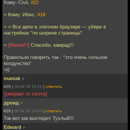
Кому: Civil,
#22
> Кому: Ибис,
#18
> > Все дело в элитном браузере — убери в
настройках "по ширине страницы".
>
[Магия!!!]
Спасибо, камрад!!!
Правильно говорить так - "это очень сильное
колдунство"
:о)
maniak
»
#25 |
06.04.08 10:21
|
ответить
[умирает от гогота]
дроид
»
#26 |
06.04.08 14:03
|
ответить
Так вот как выглядит Тухлый!!!
Edward
»