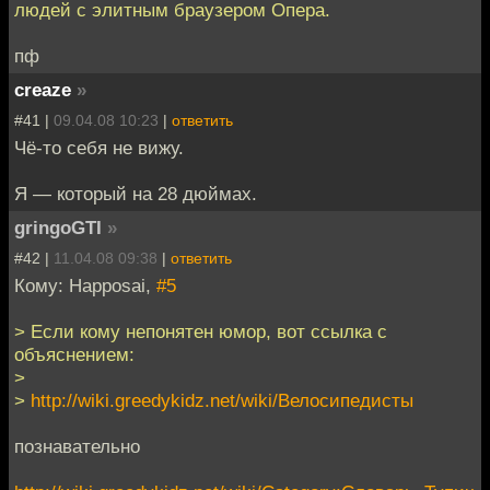
людей с элитным браузером Опера.
пф
creaze
»
#41 |
09.04.08 10:23
|
ответить
Чё-то себя не вижу.
Я — который на 28 дюймах.
gringoGTI
»
#42 |
11.04.08 09:38
|
ответить
Кому: Happosai,
#5
> Если кому непонятен юмор, вот ссылка с
объяснением:
>
>
http://wiki.greedykidz.net/wiki/Велосипедисты
познавательно