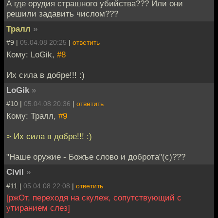
А где орудия страшного убийства??? Или они
решили задавить числом???
Тралл
»
#9 |
05.04.08 20:25
|
ответить
Кому: LoGik,
#8
Их сила в добре!!! :)
LoGik
»
#10 |
05.04.08 20:36
|
ответить
Кому: Тралл,
#9
> Их сила в добре!!! :)
"Наше оружие - Божъе слово и доброта"(с)???
Civil
»
#11 |
05.04.08 22:08
|
ответить
[ржОт, переходя на скулеж, сопутствующий с
утиранием слез]