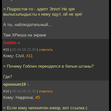
> Подросток-то - адепт Эппл! Не зря
вылысыпыдысты к нему едут, ой не зря!
А ты, наблюдательный...
Там ХРюша на экране
Goblin
»
#15 |
05.04.08 22:30
|
ответить
Кому: Civil,
#11
> Почему Гоблин переоделся в белые штаны?
Где?
opossum19
»
#16 |
05.04.08 22:30
|
ответить
Кому: Happosai,
#5
> Если кому непонятен юмор, вот ссылка с