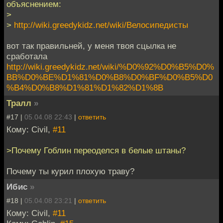
объяснением:
>
>
http://wiki.greedykidz.net/wiki/Велосипедисты
вот так правильней, у меня твоя сцылка не
сработала
http://wiki.greedykidz.net/wiki/%D0%92%D0%B5%D0%
BB%D0%BE%D1%81%D0%B8%D0%BF%D0%B5%D0
%B4%D0%B8%D1%81%D1%82%D1%8B
Тралл
»
#17 |
05.04.08 22:43
|
ответить
Кому: Civil,
#11
>Почему Гоблин переоделся в белые штаны?
Почему ты курил плохую траву?
Ибис
»
#18 |
05.04.08 23:21
|
ответить
Кому: Civil,
#11