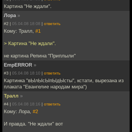
Картина "Не ждали".
Лора
»
#2 |
05.04.08 18:08
|
ответить
Кому: Тралл,
#1
> Картина "Не ждали".
не картина Репина "Приплыли"
EmpERROR
»
#3 |
05.04.08 18:10
|
ответить
Картинка "вЫлЫсЫпЫдЫсты", кстати, вырезана из
плаката "Евангелие народам мира")
Тралл
»
#4 |
05.04.08 18:16
|
ответить
Кому: Лора,
#2
И правда. "Не ждали" вот