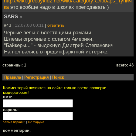
http://wiki.greedykidz.net/wiki/Category:Словарь_Тупич
ка
это вообще надо в школах преподавать )
SARS
»
#43 |
12.07.08 00:11
|
ответить
Черные велы с блестящими рамами.
Шлемы огромные с флагом Америки.
"Байкеры..." - выдохнул Дмитрий Степанович
На пол валясь в прединфарктной истерике.
cтраницы: 1
всего: 43
Правила
|
Регистрация
|
Поиск
Комментарий появится на сайте только после проверки
модератором!
имя:
пароль:
забыл пароль?
|
я с форума
комментарий: