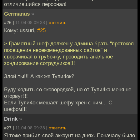
отличившийся персонал!
Germanus
»
#26 |
11.04.08 09:38
|
ответить
Кому: ussuri,
#25
> Грамотный шеф должен у админа брать "протокол
посещения нерекомендованных сайтов" и
сворачивая в трубочку, проводить анальное
зондирование сотрудников!!!
Злой ты!!! А как же Тупи4ок?
Буду ходить со сковородкой, но от Тупи4ка меня не
оторвут!!!
Если Тупи4ок мешает шефу хрен с ним... С
шефом!!!
Drink
»
#27 |
11.04.08 09:38
|
ответить
Я тоже прибил свой аккаунт на днях. Поначалу было