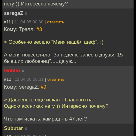
нету )) Интересно почему?
seregaZ
»
#11 |
11.04.08 00:30
|
ответить
Кому: Тралл,
#3
> Особенно весело "Меня нашёл шеф". :)
А меня повеселило "За неделю занес в друзья 15
бывших любовниц".....да уж...
Goblin
»
#12 |
11.04.08 00:31
|
ответить
Кому: seregaZ,
#9
> Давненько еще искал - Главного на
Одноклассниках нету )) Интересно почему?
Что там искать, камрад - в 47 лет?
Subutar
»