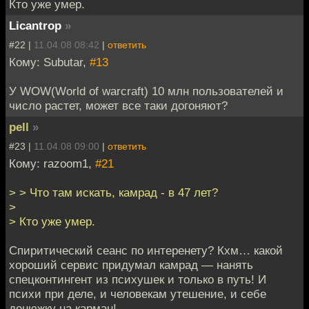
Кто уже умер.
Licantrop
»
#22 |
11.04.08 08:42
|
ответить
Кому: Subutar,
#13
У WOW(World of warcraft) 10 млн пользователей и
число растет, может все таки догоняют?
pell
»
#23 |
11.04.08 09:00
|
ответить
Кому: razoom1,
#21
> > Что там искать, камрад - в 47 лет?
>
> Кто уже умер.
Спиритический сеанс по интеренету? Кхм… какой
хороший сервис придумал камрад — нанять
спецконтингент из психушек и только в путь! И
психи при деле, и человекам утешение, и себе
денюжку на карман!