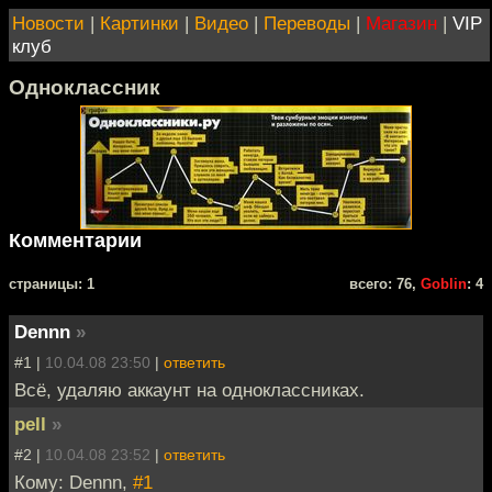
Новости
|
Картинки
|
Видео
|
Переводы
|
Магазин
|
VIP
клуб
Одноклассник
Комментарии
cтраницы: 1
всего: 76,
Goblin
: 4
Dennn
»
#1 |
10.04.08 23:50
|
ответить
Всё, удаляю аккаунт на одноклассниках.
pell
»
#2 |
10.04.08 23:52
|
ответить
Кому: Dennn,
#1