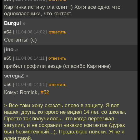
Картинка истину глаголит :) Хотя все одно, что
одноклассники, что контакт.
Burgui
»
#54 |
11.04.08 14:02
|
ответить
Сектанты! (с)
jino
»
#55 |
11.04.08 14:11
|
ответить
прибил профили везде (спасибо Картинке)
seregaZ
»
#56 |
11.04.08 14:51
|
ответить
Кому: Romick,
#52
> Все-таки хочу сказать слово в защиту. Я вот
нашел друга, которого не видел 14 лет, со школы.
Просто так получилось, что когда переезжал -
затупил, и не сохранил никаких контактов (дурак
был безмятежный...). Продолжаю поиски. Я не я
один такой.