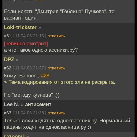
Если искать "Дмитрия "Гоблина" Пучкова", то
вариант один.
Loki-trickster
»
#61 |
11.04.08 21:16
|
ответить
[невинно смотрит]
а что такое одноклассники.ру?
DPZ
»
#62 |
11.04.08 21:37
|
ответить
Кому: Balmont,
#28
> Тема кодирования от этого зла не раскрыта.
По "методу кузнеца" ;))
Lee N.
»
антисемит
#63 |
11.04.08 21:38
|
ответить
Только лохи ходят на одноклассник.ру. Нормальный
пацаны ходят на однокласница.ру :)
razoom1
»