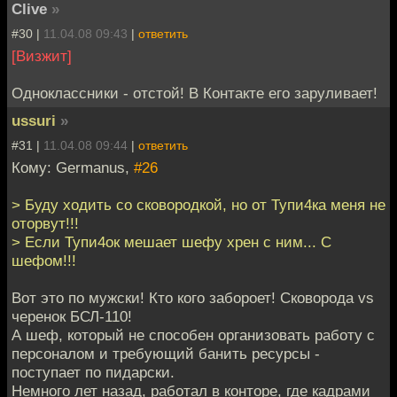
Clive
»
#30 |
11.04.08 09:43
|
ответить
[Визжит]
Одноклассники - отстой! В Контакте его заруливает!
ussuri
»
#31 |
11.04.08 09:44
|
ответить
Кому: Germanus,
#26
> Буду ходить со сковородкой, но от Тупи4ка меня не
оторвут!!!
> Если Тупи4ок мешает шефу хрен с ним... С
шефом!!!
Вот это по мужски! Кто кого забороет! Сковорода vs
черенок БСЛ-110!
А шеф, который не способен организовать работу с
персоналом и требующий банить ресурсы -
поступает по пидарски.
Немного лет назад, работал в конторе, где кадрами