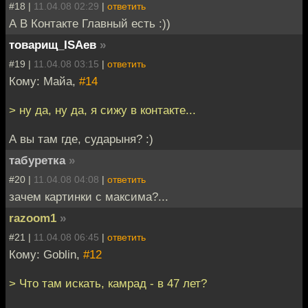
#18 |
11.04.08 02:29
|
ответить
А В Контакте Главный есть :))
товарищ_ISAев
»
#19 |
11.04.08 03:15
|
ответить
Кому: Майа,
#14
> ну да, ну да, я сижу в контакте...
А вы там где, сударыня? :)
табуретка
»
#20 |
11.04.08 04:08
|
ответить
зачем картинки с максима?...
razoom1
»
#21 |
11.04.08 06:45
|
ответить
Кому: Goblin,
#12
> Что там искать, камрад - в 47 лет?