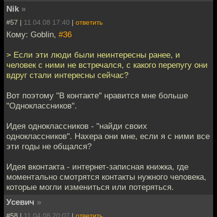
Nik
»
#57 |
11.04.08 17:40
|
ответить
Кому: Goblin,
#36
> Если эти люди были неинтересны ранее, и
человек с ними не встречался, с какого перепугу они
вдруг стали интересны сейчас?
Вот поэтому "В контакте" нравится мне больше
"Одноклассников".
Идея одноклассников - "найди своих
одноклассников". Нахера они мне, если я с ними все
эти годы не общался?
Идея вконтакта - интернет-записная книжка, где
моментально смотрятся контакты нужного человека,
которые могли измениться или потеряться.
Усевич
»
#58 |
11.04.08 20:07
|
ответить