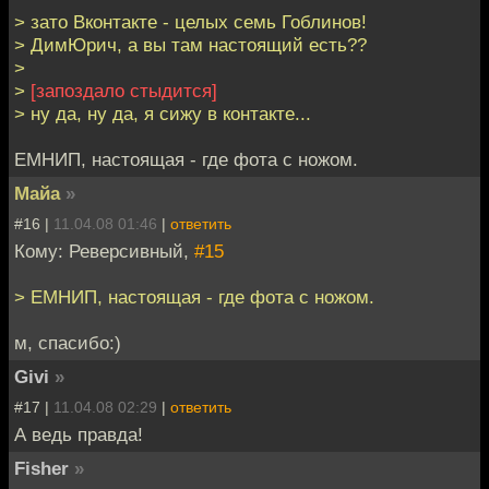
> зато Вконтакте - целых семь Гоблинов!
> ДимЮрич, а вы там настоящий есть??
>
>
[запоздало стыдится]
> ну да, ну да, я сижу в контакте...
ЕМНИП, настоящая - где фота с ножом.
Майа
»
#16 |
11.04.08 01:46
|
ответить
Кому: Реверсивный,
#15
> ЕМНИП, настоящая - где фота с ножом.
м, спасибо:)
Givi
»
#17 |
11.04.08 02:29
|
ответить
А ведь правда!
Fisher
»