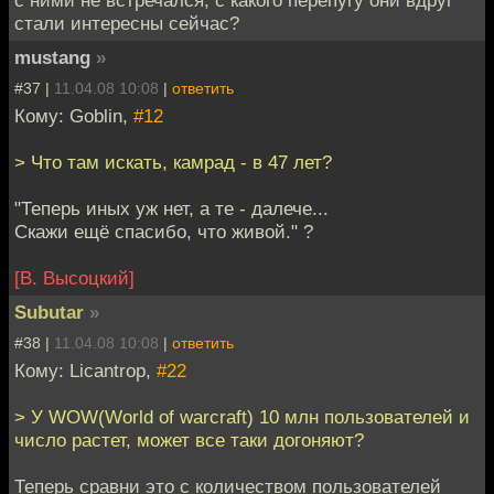
с ними не встречался, с какого перепугу они вдруг
стали интересны сейчас?
mustang
»
#37 |
11.04.08 10:08
|
ответить
Кому: Goblin,
#12
> Что там искать, камрад - в 47 лет?
"Теперь иных уж нет, а те - далече...
Скажи ещё спасибо, что живой." ?
[В. Высоцкий]
Subutar
»
#38 |
11.04.08 10:08
|
ответить
Кому: Licantrop,
#22
> У WOW(World of warcraft) 10 млн пользователей и
число растет, может все таки догоняют?
Теперь сравни это с количеством пользователей