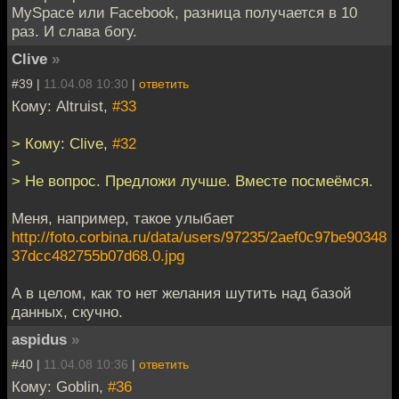
MySpace или Facebook, разница получается в 10
раз. И слава богу.
Clive
»
#39 |
11.04.08 10:30
|
ответить
Кому: Altruist,
#33
> Кому: Clive,
#32
>
> Не вопрос. Предложи лучше. Вместе посмеёмся.
Меня, например, такое улыбает
http://foto.corbina.ru/data/users/97235/2aef0c97be90348
37dcc482755b07d68.0.jpg
А в целом, как то нет желания шутить над базой
данных, скучно.
aspidus
»
#40 |
11.04.08 10:36
|
ответить
Кому: Goblin,
#36