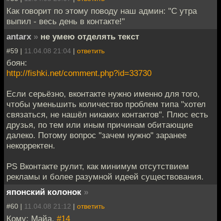
Как говорит по этому поводу наш админ: "С утра
выпил - весь день в контакте!"
antarx
»
не умею отделять текст
#59 |
11.04.08 21:04
|
ответить
боян:
http://fishki.net/comment.php?id=33730
Если серьёзно, вконтакте нужно именно для того,
чтобы уменьшить количество проблем типа "хотел
связаться, не нашёл никаких контактов". Плюс есть
друзья, по тем или иным причинам обитающие
далеко. Потому вопрос "зачем нужно" заранее
некорректен.
PS Вконтакте рулит, как минимум отсутствием
рекламы и более разумной идеей существования.
японский колонок
»
#60 |
11.04.08 21:12
|
ответить
Кому: Майа,
#14