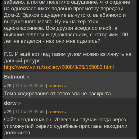
забавно, а потом посетило ощущение, что сидение
на одноклассниках подобно просмотру передачи
Дом-2. Эдакое ощущение вынутого, выебанного и
высушенного мозга. Ну их на хер этих
одноклассников. Все друззя всегда со мной, а
бывшие коллеги и одноклассники, с которыми 100
лет не виделся - нах они мне сдались?
P.S. И ещё вот под таким углом можно взглянуть на
данный ресурс:
http://www.vz.ru/society/2008/3/26/155083.html
Balmont
»
#28 |
11.04.08 09:40
|
ответить
Тема кодирования от этого зла не раскрыта.
dorw
»
#29 |
11.04.08 09:40
|
ответить
Сайт неоднозначен. Известны случаи когда через
упомянутый сервис судебные приставы находили
должников.