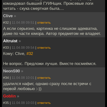
командовал бывший ГУИНщик. Проксевые логи
читать - скука смертная была....
Clive
»
#32 |
11.04.08 09:51
|
ответить
А если серьезно, картинка не слишком адекватна,
даже по части юмора. Автор предметом не владеет.
Altruist
»
#33 |
11.04.08 09:54
|
ответить
Кому: Clive,
#32
Не вопрос. Предложи лучше. Вместе посмеёмся.
NeonS90
»
#34 |
11.04.08 10:01
|
ответить
удалился нафиг, однако сразу после встречи с
первой любовью :-))
Goblin
»
#35 |
11.04.08 10:03
|
ответить