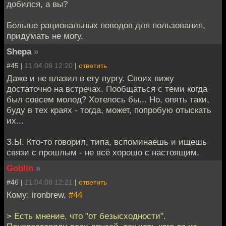
добился, а вы?
Больше рациональных поводов для пользования,
придумать не могу.
Shepa
»
#45 |
11.04.08 12:20
|
ответить
Даже и не влазил в ету пургу. Своих вижу
достаточно на встречах. Пообщаться с теми когда
был совсем молод? Хотелось бы... Но, опять таки,
буду в тех краях - тогда, может, попробую отыскать
их...
З.Ы. Кто-то говорил, типа, вспоминаешь и ищешь
связи с прошлым - не всё хорошо с настоящим.
Goblin
»
#46 |
11.04.08 12:21
|
ответить
Кому: ironbrew,
#44
> Есть мнение, что "от безысходности".