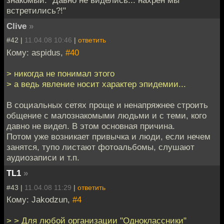
знакомый: "Давно не виделись... нахрен мы
встретились?!"
Clive
»
#42 |
11.04.08 10:46
|
ответить
Кому: aspidus,
#40
> никогда не понимал этого
> а ведь явление носит характер эпидемии...
В социальных сетях проще и ненапряжнее строить
общение с малознакомыми людьми и с теми, кого
давно не видел. В этом основная причина.
Потом уже возникает привычка и люди, если нечем
занятся, тупо листают фотоальбомы, слушают
аудиозаписи и т.п.
TL1
»
#43 |
11.04.08 11:29
|
ответить
Кому: Jakodzun,
#4
> > Для любой организации "Одноклассники"