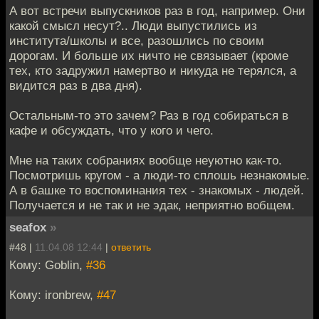
А вот встречи выпускников раз в год, например. Они
какой смысл несут?.. Люди выпустились из
института/школы и все, разошлись по своим
дорогам. И больше их ничто не связывает (кроме
тех, кто задружил намертво и никуда не терялся, а
видится раз в два дня).
Остальным-то это зачем? Раз в год собираться в
кафе и обсуждать, что у кого и чего.
Мне на таких собраниях вообще неуютно как-то.
Посмотришь кругом - а люди-то сплошь незнакомые.
А в башке то воспоминания тех - знакомых - людей.
Получается и не так и не эдак, неприятно вобщем.
seafox
»
#48 |
11.04.08 12:44
|
ответить
Кому: Goblin,
#36
Кому: ironbrew,
#47