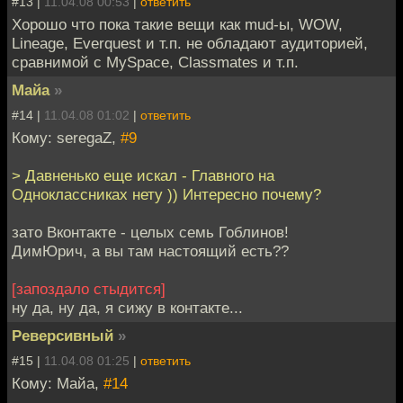
#13 |
11.04.08 00:53
|
ответить
Хорошо что пока такие вещи как mud-ы, WOW,
Lineage, Everquest и т.п. не обладают аудиторией,
сравнимой с MySpace, Classmates и т.п.
Майа
»
#14 |
11.04.08 01:02
|
ответить
Кому: seregaZ,
#9
> Давненько еще искал - Главного на
Одноклассниках нету )) Интересно почему?
зато Вконтакте - целых семь Гоблинов!
ДимЮрич, а вы там настоящий есть??
[запоздало стыдится]
ну да, ну да, я сижу в контакте...
Реверсивный
»
#15 |
11.04.08 01:25
|
ответить
Кому: Майа,
#14