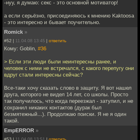
-нуу, я думаю: секс - это основной мотиватор!
а если серьёзно, присоединяюсь к мнению Kaktoosа
- это интересно и бывает поучительно.
Romick
»
#52 |
11.04.08 13:45
|
ответить
Кому: Goblin,
#36
> Если эти люди были неинтересны ранее, и
человек с ними не встречался, с какого перепугу они
вдруг стали интересны сейчас?
Все-таки хочу сказать слово в защиту. Я вот нашел
друга, которого не видел 14 лет, со школы. Просто
так получилось, что когда переезжал - затупил, и не
сохранил никаких контактов (дурак был
безмятежный...). Продолжаю поиски. Я не я один
такой.
EmpERROR
»
#53 |
11.04.08 13:51
|
ответить