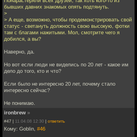
Понарастеряли всех друзей, так хоть кого-то из
бывших давних знакомых опять подтянуть.
>
> А еще, возможно, чтобы продемонстрировать свой
статус - светануть должность свою высокую, фотки
там с благами нажитыми. Мол, смотрите чего я
добился, а вы?
Наверно, да.
Но вот если люди не виделись по 20 лет - какое им
дело до того, кто и что?
Если было не интересно 20 лет, почему стало
интересно сейчас?
Не понимаю.
ironbrew
»
#47 |
11.04.08 12:30
|
ответить
Кому: Goblin,
#46