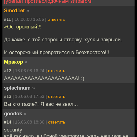
[убегает противолодочным зигзагом]
Smo11et
»
#11 |
16.06.08 15:56
|
ответить
>Осторожный?!
Да какже, с той стороны створку, хуяк и закрыли.
И осторожный превратится в Безхвостого!!!
Мракор
»
#12 |
16.06.08 16:24
|
ответить
АААААААААААААААААААААА! :)
splachnum
»
#13 |
16.06.08 17:53
|
ответить
Вы кто такие?! Я вас не звал...
goodok
»
#14 |
16.06.08 18:36
|
ответить
security
всё как надо, в ч0рной униформе, жаль нашивок не