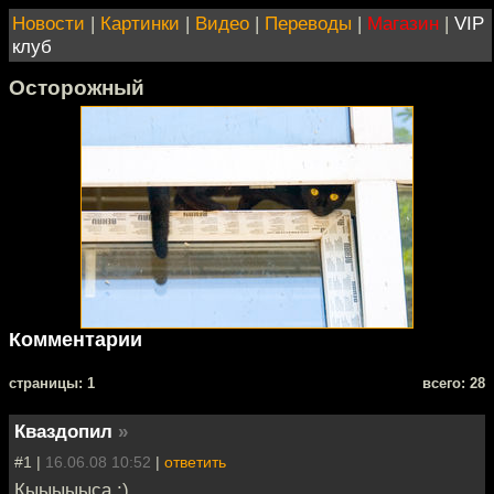
Новости
|
Картинки
|
Видео
|
Переводы
|
Магазин
|
VIP
клуб
Осторожный
Комментарии
cтраницы: 1
всего: 28
Кваздопил
»
#1 |
16.06.08 10:52
|
ответить
Кыыыыыса :)