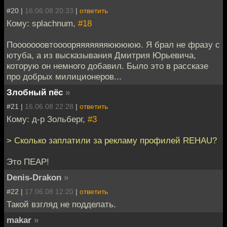
#20 |
16.06.08 20:33
|
ответить
Кому: splachnum,
#18
Пооооооовтооооряяяяяяяююююю. Я брал не фразу с
ютуба, а из высказывания Дмитрия Юрьевича,
которую он немного добавил. Было это в рассказе
про добрых милиционеров...
Злобный пёс
»
#21 |
16.06.08 22:28
|
ответить
Кому: д-р Зольберг,
#3
> Сколько заплатили за рекламу профилей REHAU?
Это ПЕАР!
Denis-Drakon
»
#22 |
17.06.08 12:20
|
ответить
Такой взгляд не подделать.
makar
»