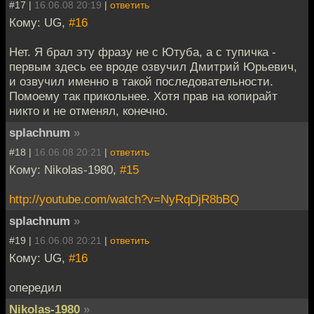
#17 |
16.06.08 20:19
|
ответить
Кому: UG,
#16
Нет. Я брал эту фразу не с Ютуба, а с тупичка -
первым здесь ее вроде озвучил Дмитрий Юрьевич,
и озвучил именно в такой последовательности.
Помоему так прикольнее. Хотя прав на копирайт
никто и не отменял, конечно.
splachnum
»
#18 |
16.06.08 20:21
|
ответить
Кому: Nikolas-1980,
#15
http://youtube.com/watch?v=NyRqDjR8bBQ
splachnum
»
#19 |
16.06.08 20:21
|
ответить
Кому: UG,
#16
опередил
Nikolas-1980
»