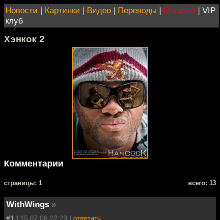
Новости
|
Картинки
|
Видео
|
Переводы
|
Магазин
|
VIP
клуб
Хэнкок 2
Комментарии
cтраницы: 1
всего: 13
WithWings
»
#1 |
15.07.08 22:29
|
ответить