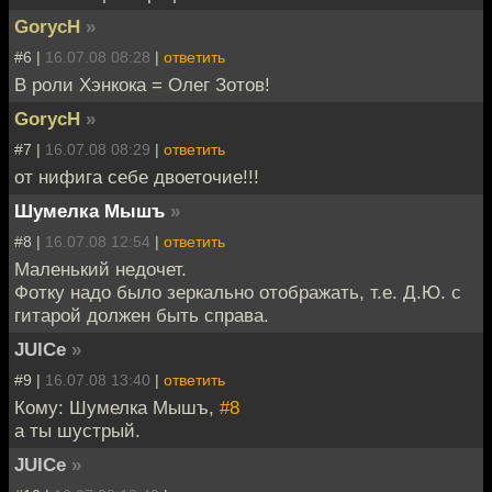
GorycH
»
#6 |
16.07.08 08:28
|
ответить
В роли Хэнкока = Олег Зотов!
GorycH
»
#7 |
16.07.08 08:29
|
ответить
от нифига себе двоеточие!!!
Шумелка Мышъ
»
#8 |
16.07.08 12:54
|
ответить
Маленький недочет.
Фотку надо было зеркально отображать, т.е. Д.Ю. с
гитарой должен быть справа.
JUICe
»
#9 |
16.07.08 13:40
|
ответить
Кому: Шумелка Мышъ,
#8
а ты шустрый.
JUICe
»