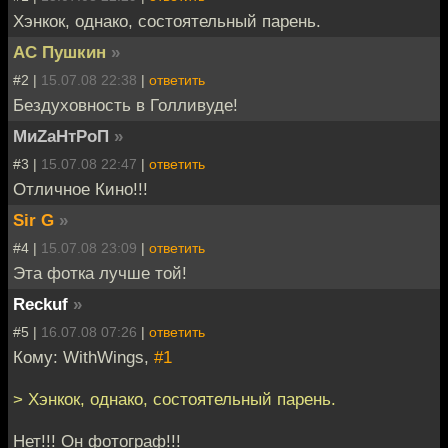
Хэнкок, однако, состоятельный парень.
АС Пушкин
»
#2 |
15.07.08 22:38
|
ответить
Бездуховность в Голливуде!
МиZаНтРоП
»
#3 |
15.07.08 22:47
|
ответить
Отличное Кино!!!
Sir G
»
#4 |
15.07.08 23:09
|
ответить
Эта фотка лучше той!
Reckuf
»
#5 |
16.07.08 07:26
|
ответить
Кому: WithWings,
#1
> Хэнкок, однако, состоятельный парень.
Нет!!! Он фотограф!!!