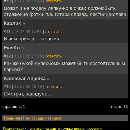
#10 |
16.07.08 13:40
|
ответить
можэт и не поделу ляпну-но в очках должнобыть
отражение фотки, т.е. гитара справа, лестница-слева
Карлик
»
#11 |
16.07.08 14:56
|
ответить
В чем прикол -- не понял...
FiasKo
»
#12 |
16.07.08 17:28
|
ответить
Как же бухой супербомж может быть состоятельным
парнем?
Komissar Anjelika
»
#13 |
17.07.08 18:39
|
ответить
Смотрит, завидует...
cтраницы: 1
всего: 13
Правила
|
Регистрация
|
Поиск
Комментарий появится на сайте только после проверки