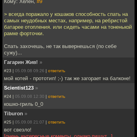
Кому: Хелен,
#9
> всегда поражало у кошаков способность спать на
самых неудобных местах, например, на ребристой
батарее отопления. или сидеть часами на тоненькой
рамке форточки.
Спать захочешь, не так вывернешься (по себе
сужу)...
Гагарин Жив!
»
#23 |
05.09.08 09:26
|
ответить
мой котей - прототип! ;-) так же загорает на балконе!
Scientist123
»
#24 |
05.09.08 12:30
|
ответить
кошко-гриль 0_0
Tiburon
»
#25 |
05.09.08 21:07
|
ответить
вот свезло!
[очень интересные коменты, однако пишут...]