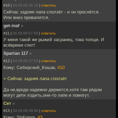
#10 |
04.09.08 05:15
|
ответить
Сейчас задняя лапа сползёт - и он проснётся.
Или вниз провалится.
get-inaf
»
#11 |
04.09.08 07:59
|
ответить
У меня такой же рыжий засранец, тока толще. И
всёвремя спит!
Spartan 117
»
#12 |
04.09.08 07:59
|
ответить
Кому: Сибирский_Кошак,
#10
> Сейчас задняя лапа сползёт
Да не,вроде надежно держится,хотя там рядом
могут дети ходить,они-то лапе и помогут.
Сет
»
#13 |
04.09.08 09:00
|
ответить
Кому: StrKomm,
#3