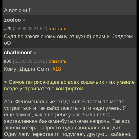
А вот они!!!
zooloo
»
#29 |
29.09.08 21:52
|
ответить
Судя по закопченому окну эт кухня) спим и балдеем
оО
charlemont
»
#30 |
21.03.09 16:41
|
ответить
Кому: Дадли Смит,
#18
> Самое потрясающее во всех кошачьих - их умение
везде устраиватся с комфортом
Ага. Феноменальные создания! В таком-то месте
устроиться и так кайф ловить - это надо уметь. Я
ещё помню, как в погребе у нас была полка,
заставленная банками-бутылками напрочь. Так вот,
любой котяра запросто туда взбирался и ходил.
Одну лапу переставит, подумает, другую... забавно,