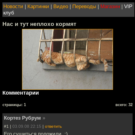
Новости
|
Картинки
|
Видео
|
Переводы
|
Магазин
|
VIP
клуб
Нас и тут неплохо кормят
Комментарии
cтраницы: 1
всего: 32
Кортез Рубрум
»
#1 |
03.09.08 22:15
|
ответить
Его сушиться положили. :)