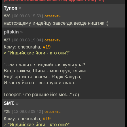
Тупоп
»
#26 |
06.09.08 15:59
|
ответить
настоящему индейцу завсегда везде ништяк :)
pliskin
»
#27 |
08.09.08 19:04
|
ответить
Кому: cheburaha,
#19
> "Индийские йоги - кто они?"
"Чем славится индийская культура?
Вот, скажем, Шива - многорук, клыкаст.
Ещё артиста знаем - Радж Капура,
И касту йогов - высшую из каст..
Говорят, что раньше йог мог..." (с)
SMT.
»
#28 |
12.09.08 09:42
|
ответить
Кому: cheburaha,
#19
> "Индийские йоги - кто они?"