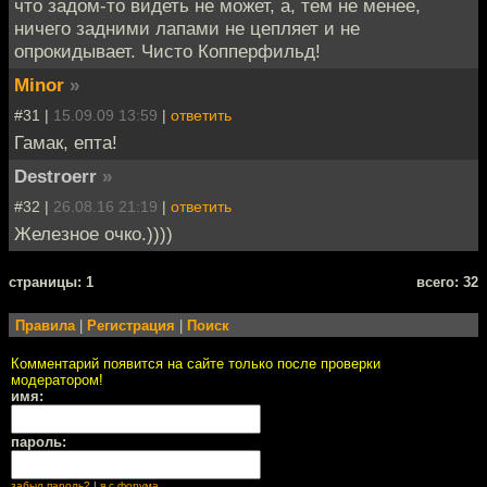
что задом-то видеть не может, а, тем не менее,
ничего задними лапами не цепляет и не
опрокидывает. Чисто Копперфильд!
Minor
»
#31 |
15.09.09 13:59
|
ответить
Гамак, епта!
Destroerr
»
#32 |
26.08.16 21:19
|
ответить
Железное очко.))))
cтраницы: 1
всего: 32
Правила
|
Регистрация
|
Поиск
Комментарий появится на сайте только после проверки
модератором!
имя:
пароль:
забыл пароль?
|
я с форума