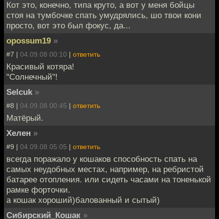
Кот это, конечно, типа круто, а вот у меня бойцы
стоя на тумбочке спать умудрялись, шо твои кони
просто, вот это был фокус, да...
opossum19
»
#7 |
04.09.08 00:10
|
ответить
Красивый котяра!
"Солнечный"!
Selcuk
»
#8 |
04.09.08 00:45
|
ответить
Матёрый.
Хелен
»
#9 |
04.09.08 05:05
|
ответить
всегда поражало у кошаков способность спать на
самых неудобных местах, например, на ребристой
батарее отопления. или сидеть часами на тоненькой
рамке форточки.
а кошак хороший)балованный и сытый)
Сибирский_Кошак
»