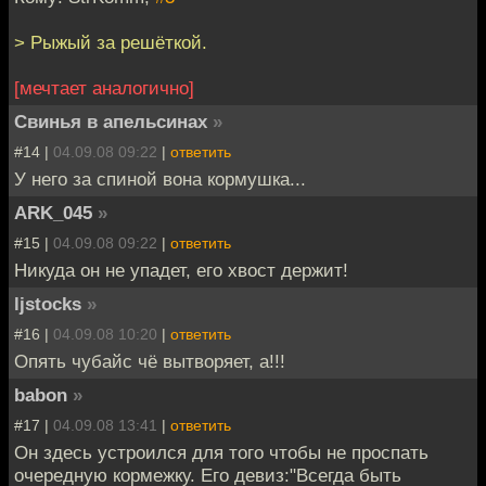
> Рыжый за решёткой.
[мечтает аналогично]
Свинья в апельсинах
»
#14 |
04.09.08 09:22
|
ответить
У него за спиной вона кормушка...
ARK_045
»
#15 |
04.09.08 09:22
|
ответить
Никуда он не упадет, его хвост держит!
ljstocks
»
#16 |
04.09.08 10:20
|
ответить
Опять чубайс чё вытворяет, а!!!
babon
»
#17 |
04.09.08 13:41
|
ответить
Он здесь устроился для того чтобы не проспать
очередную кормежку. Его девиз:"Всегда быть