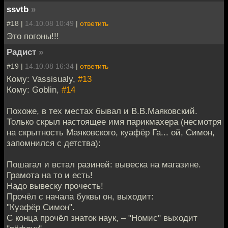
ssvtb
»
#18 |
14.10.08 10:49
|
ответить
Это погоны!!!
Радист
»
#19 |
14.10.08 16:34
|
ответить
Кому: Vassisualy,
#13
Кому: Goblin,
#14
Похоже, в тех местах бывал и В.В.Маяковский.
Только скрыл настоящее имя парикмахера (несмотря
на скрытность Маяковского, куафёр Га... ой, Симон,
запомнился с детства):
Пошагал и встал разиней: вывеска на магазине.
Грамота на то и есть!
Надо вывеску прочесть!
Прочёл с начала буквы он, выходит:
"Куафёр Симон".
С конца прочёл знаток наук, – "Номис" выходит