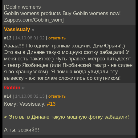
[Goblin womens
Goblin womens products Buy Goblin womens now!
Zappos.com/Goblin_wom]
Vassisualy
»
#13 |
14.10.08 01:02
|
ответить
Ааааа!!!! По одним тропкам ходили, ДимЮрьич!:)
Это вы в Динане такую мощную фотку забацали! У
меня есть такая же:) Чуть правее, метров пятьдесят
- театр Якобинцев (или Якобинский театр - не силен
я во хранцузском). Я помню когда увидали эту
вывеску - аж пополам сложились со спутником!
Goblin
»
#14 |
14.10.08 02:13
|
ответить
Кому: Vassisualy,
#13
> Это вы в Динане такую мощную фотку забацали!
А ты, зоркий!!!