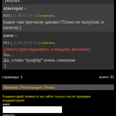
"рёфаук".
stavropol
»
#20 |
11.08.10 19:18
|
ответить
Какие там прически делают?Точно не полубокс и
канатку:)
corw
»
#21 |
12.08.10 05:41
|
ответить
[умело присоединяясь к общему веселью]
Хы...
Да, слово "куафёр" очень смешное
:)
cтраницы: 1
всего: 21
Правила
|
Регистрация
|
Поиск
Комментарий появится на сайте только после проверки
модератором!
имя:
пароль: