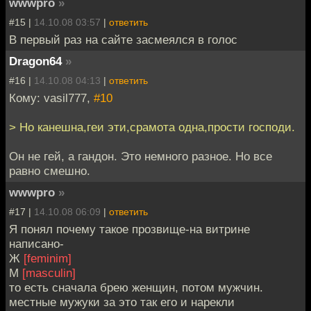
wwwpro
»
#15 |
14.10.08 03:57
|
ответить
В первый раз на сайте засмеялся в голос
Dragon64
»
#16 |
14.10.08 04:13
|
ответить
Кому: vasil777,
#10
> Но канешна,геи эти,срамота одна,прости господи.
Он не гей, а гандон. Это немного разное. Но все
равно смешно.
wwwpro
»
#17 |
14.10.08 06:09
|
ответить
Я понял почему такое прозвище-на витрине
написано-
Ж
[feminim]
М
[masculin]
то есть сначала брею женщин, потом мужчин.
местные мужуки за это так его и нарекли