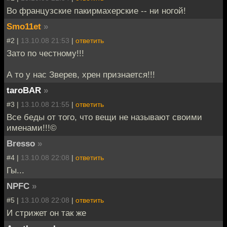
Во французские пакирмахерские -- ни ногой!
Smo11et
»
#2 |
13.10.08 21:53
|
ответить
Зато по честному!!!
А то у нас Зверев, хрен признается!!!
taroBAR
»
#3 |
13.10.08 21:55
|
ответить
Все беды от того, что вещи не называют своими
именами!!!©
Bresso
»
#4 |
13.10.08 22:08
|
ответить
Гы...
NPFC
»
#5 |
13.10.08 22:08
|
ответить
И стрижет он так же