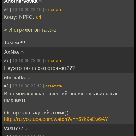
Anothervovka
»
#6 |
13.10.08 22:10
|
ответить
Кому: NPFC,
#4
> И стрижет он так же
Там же!!!
AxNav
»
#7 |
13.10.08 22:36
|
ответить
Неужто так плохо стрижет???
eternalko
»
#8 |
13.10.08 22:42
|
ответить
Вспомнился классический ролик о правильных
именах))
Осторожно, адский отжиг))
http://ru.youtube.com/watch?v=h67k9eEw9AY
vasil777
»