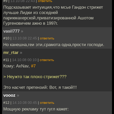
#9 |
13.10.08 22:43
|
ответить
Подсказывает интуиция,что мсье Гандон стрижет
лучьше Лидки из соседней
парикмахерской,приватизированной Ашотом
Гургеновичем ажно в 1997г.
vasil777
»
#10 |
13.10.08 22:45
|
ответить
Но канешна,геи эти,срамота одна,прости господи.
mr_rtar
»
#11 |
14.10.08 00:10
|
ответить
Кому: AxNav,
#7
> Неужто так плохо стрижет???
Это насчет претензий: Вот, я такой!!!
voooz
»
#12 |
14.10.08 00:45
|
ответить
Мощную рекламу тут гугл кажет: