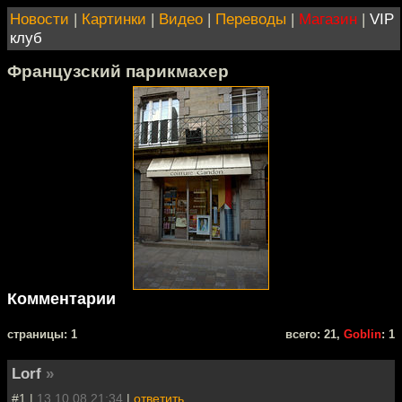
Новости
|
Картинки
|
Видео
|
Переводы
|
Магазин
|
VIP
клуб
Французский парикмахер
Комментарии
cтраницы: 1
всего: 21,
Goblin
: 1
Lorf
»
#1 |
13.10.08 21:34
|
ответить