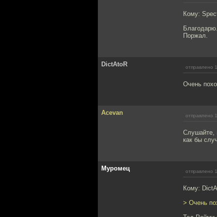
Кому: Spec
Благодарю
Поржал.
DictAtoR
отправлено 1
Очень похо
Acevan
отправлено 1
Слушайте, 
как бы слу
Муромец
отправлено 1
Кому: Dict
> Очень по