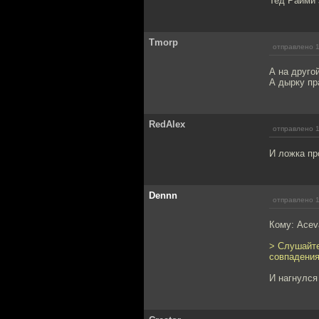
Тед Райми 
Tmorp
отправлено 1
А на друго
А дырку пр
RedAlex
отправлено 1
И ложка пр
Dennn
отправлено 1
Кому: Acev
> Слушайте
совпадения
И нагнулся