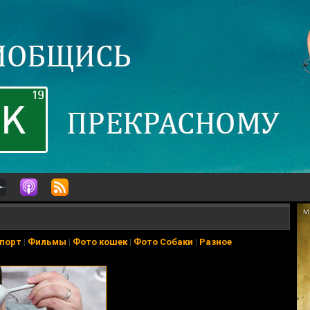
порт
|
Фильмы
|
Фото кошек
|
Фото Собаки
|
Разное