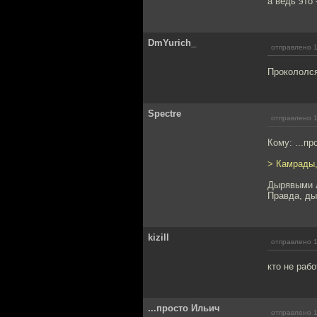
а ведь это 
DmYurich_
отправлено 1
Прокололся 
Spectre
отправлено 1
Кому: ...п
> Камрады,
Дырявыми л
Правда, ды
kizill
отправлено 1
кто не рабо
...просто Ильич
отправлено 1