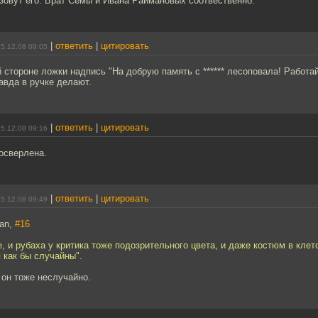
зовут его. Брат Семы и Ивана Раймановых соотвественно.
|
ответить
|
цитировать
5.12.08 09:05
й стороне ложки надпись "На добрую память с ****** лесоповала! Работа
авда в ручке делают.
|
ответить
|
цитировать
5.12.08 09:16
осверлена.
|
ответить
|
цитировать
5.12.08 09:49
an,
#16
, и рубаха у критика тоже подозрительного цвета, и даже костюм в клет
 как бы случайны".
 он тоже неслучайно.