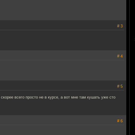
# 3
# 4
# 5
корее всего просто не в курсе, а вот мне там кушать уже сто
# 6