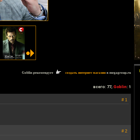
Goblin рекомендует
создать интернет магазин
в megagroup.ru
всего: 77,
Goblin
: 1
# 1
# 2