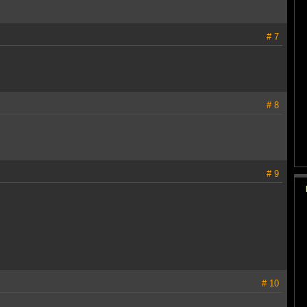
# 7
# 8
# 9
# 10