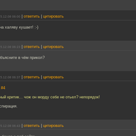
|
ответить
|
цитировать
5.12.08 06:00
на халяву кушает! :-)
|
ответить
|
цитировать
5.12.08 06:23
бъясните в чём прикол?
|
ответить
|
цитировать
5.12.08 06:37
,
#4
ный критик... чож он морду себе не отьел? непорядок!
спирация.
|
ответить
|
цитировать
5.12.08 06:43