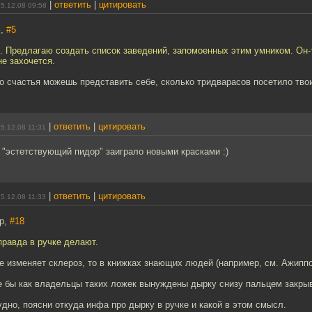
|
ответить
|
цитировать
5.12.08 09:58
i,
#5
. Предлагаю создать список заведений, запомоенных этим умником. Он-то
не захочется.
о счастья можешь представить себе, сколько тридварасов посетило твои 
|
ответить
|
цитировать
5.12.08 11:31
"эстетствующий пидор" заиграло новыми красками :)
|
ответить
|
цитировать
5.12.08 11:33
p,
#18
правда в ручке делают.
е изменяет склероз, то в книжках знающих людей (например, см. Ажиппо
е бы как владельцы таких ложек вынуждены дырку снизу пальцем закрыв
удно, поясни откуда инфа про дырку в ручке и какой в этом смысл.