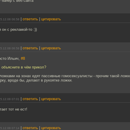
- банер с веб сайта
|
ответить
|
цитировать
5.12.08 06:58
он с рекламой-то :))
|
ответить
|
цитировать
5.12.08 06:58
росто Ильич,
#8
 объясните в чём прикол?
ожками на зонах едят пассивные гомосексуалисты - прочим такой ложко
рку, вроде бы, делают в рукоятке ложки.
|
ответить
|
цитировать
5.12.08 07:01
тает тот не ест!
|
ответить
|
цитировать
5.12.08 07:14