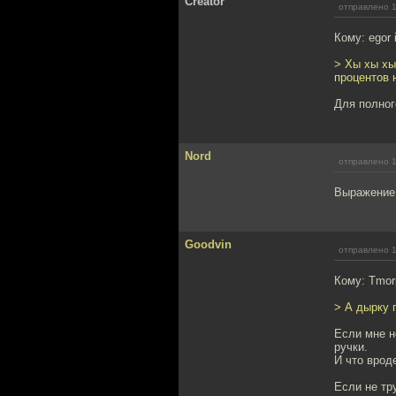
Creator
отправлено 1
Кому: egor 
> Хы хы хы
процентов 
Для полног
Nord
отправлено 1
Выражение 
Goodvin
отправлено 1
Кому: Tmor
> А дырку 
Если мне н
ручки.
И что врод
Если не тр