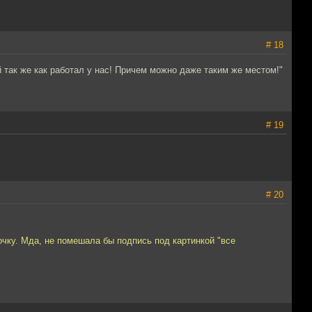
# 18
й так же как работал у нас! Причем можно даже таким же местом!"
# 19
# 20
очку. Мда, не помешала бы подпись под картинкой "все