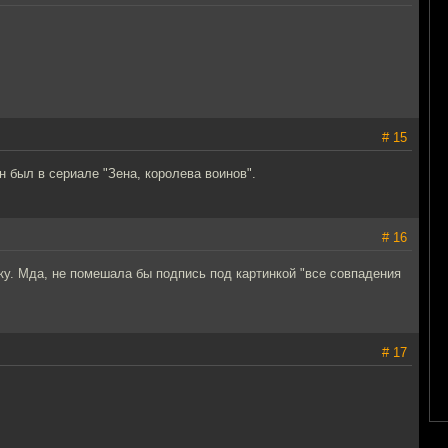
# 15
н был в сериале "Зена, королева воинов".
# 16
чку. Мда, не помешала бы подпись под картинкой "все совпадения
# 17