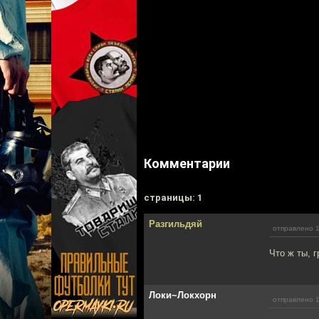
Комментарии
cтраницы: 1
Разгильдяй
отправлено 1
Что ж ты, 
Локи~Локхорн
отправлено 1