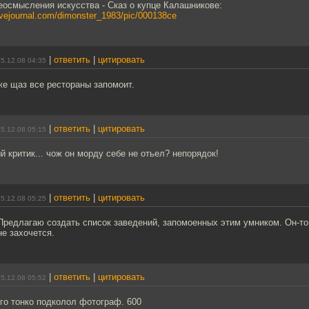
еосмысления искусства - Сказ о купце Калашникове:
.livejournal.com/dimonster_1983/pic/000138ce
|
ответить
|
цитировать
5.12.08 04:35
же щаз все рестораны запомоит.
|
ответить
|
цитировать
5.12.08 05:15
й критик... чож он морду себе не отьел? непорядок!
|
ответить
|
цитировать
5.12.08 05:25
Предлагаю создать список заведений, запомоенных этим умником. Он-то с
не захочется.
|
ответить
|
цитировать
5.12.08 05:52
го тонко подколол фотограф. 600