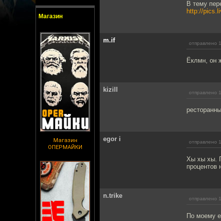
В тему пер
http://pics
Магазин
m.if
отправлено 1
Ёклмн, он 
kizill
отправлено 1
ресторанны
egor i
Магазин
отправлено 1
ОПЕРМАЙКИ
Хы хы хы. 
процентов 
n.trike
отправлено 1
По моему е