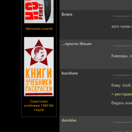
Блага
отправлено 1
зато чувак 
Империя ножей
...просто Ильич
отправлено 1
Камрады, о
kurofune
отправлено 1
Кому: kizill
> ресторан
Советские
Видать кон
учебники 1940-50х
годов
dembler
отправлено 1