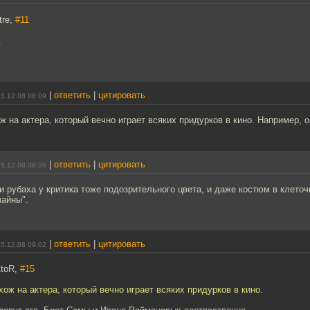
tre,
#11
.
|
ответить
|
цитировать
5.12.08 08:09
ж на актера, который вечно играет всяких придурков в кино. Например, о
|
ответить
|
цитировать
5.12.08 08:36
и рубаха у критика тоже подозрительного цвета, и даже костюм в клето
чайны".
|
ответить
|
цитировать
5.12.08 09:02
AtoR,
#15
хож на актера, который вечно играет всяких придурков в кино.