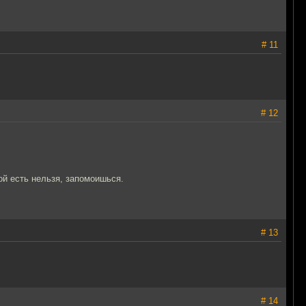
# 11
# 12
й есть нельзя, запомоишься.
# 13
# 14