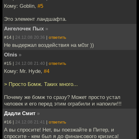
Кому: Goblin,
#5
Это элемент ландшафта.
Ангелочек Пых
»
#14 |
24.12.08 20:36
|
ответить
Не выдержал воздействия на м0зг ))
Olnis
»
#15 |
24.12.08 21:40
|
ответить
Кому: Mr. Hyde,
#4
> Просто Бомж. Таких много...
Почему же бомж то сразу? Может просто устал
человек и его перед этим ограбили и напоили!!!
Дадли Смит
»
#16 |
24.12.08 21:41
|
ответить
А вы спросите! Нет, вы поезжайте в Питер, и
спросите - кем был я до финансового кризиса!