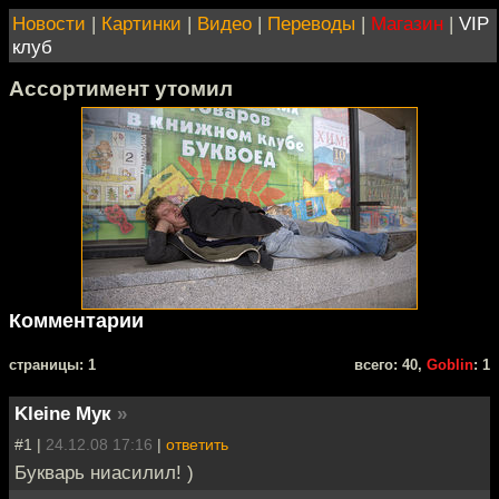
Новости
|
Картинки
|
Видео
|
Переводы
|
Магазин
|
VIP
клуб
Ассортимент утомил
Комментарии
cтраницы: 1
всего: 40,
Goblin
: 1
Kleine Мук
»
#1 |
24.12.08 17:16
|
ответить
Букварь ниасилил! )