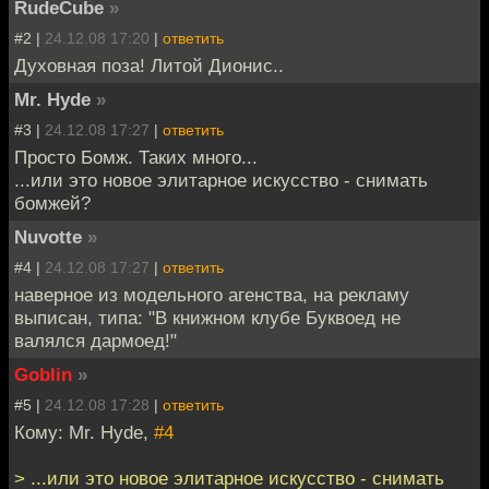
RudeCube
»
#2 |
24.12.08 17:20
|
ответить
Духовная поза! Литой Дионис..
Mr. Hyde
»
#3 |
24.12.08 17:27
|
ответить
Просто Бомж. Таких много...
...или это новое элитарное искусство - снимать
бомжей?
Nuvotte
»
#4 |
24.12.08 17:27
|
ответить
наверное из модельного агенства, на рекламу
выписан, типа: "В книжном клубе Буквоед не
валялся дармоед!"
Goblin
»
#5 |
24.12.08 17:28
|
ответить
Кому: Mr. Hyde,
#4
> ...или это новое элитарное искусство - снимать