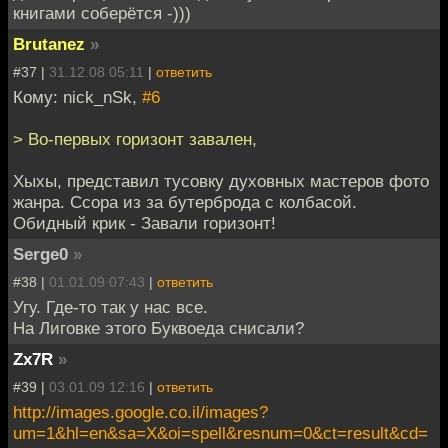
книгами соберётся -)))
Brutanez
»
#37 |
31.12.08 05:11
|
ответить
Кому: nick_nSk,
#6
> Во-первых горизонт завален,
Хыхы, представил тусовку духовных мастеров фото
жанра. Ссора из за бутерброда с колбасой.
Обидный крик - Завали горизонт!
Serge0
»
#38 |
01.01.09 07:43
|
ответить
Угу. Где-то так у нас все.
На Лиговке этого Буквоеда снисали?
Zx7R
»
#39 |
03.01.09 12:16
|
ответить
http://images.google.co.il/images?
um=1&hl=en&sa=X&oi=spell&resnum=0&ct=result&cd=