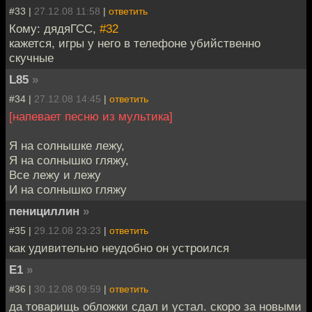
#33 |
27.12.08 11:58
|
ответить
Кому: дядяГСС,
#32
кажется, игры у него в телефоне убийственно
скучные
L85
»
#34 |
27.12.08 14:45
|
ответить
[напевает песню из мультика]
Я на солнышке лежу,
Я на солнышко гляжу,
Все лежу и лежу
И на солнышко гляжу
пенициллин
»
#35 |
29.12.08 23:23
|
ответить
как удивительно неудобно он устроился
E1
»
#36 |
30.12.08 09:59
|
ответить
да товарищь обложки сдал и устал. скоро за новыми