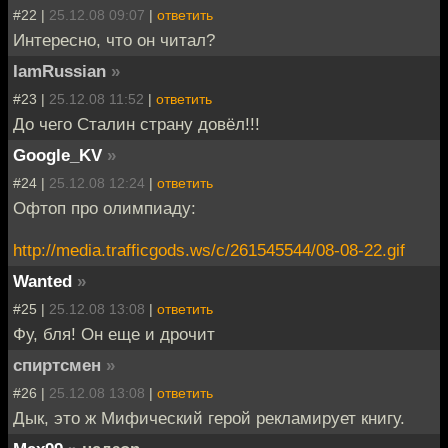
#22 |
25.12.08 09:07
|
ответить
Интересно, что он читал?
IamRussian
»
#23 |
25.12.08 11:52
|
ответить
До чего Сталин страну довёл!!!
Google_KV
»
#24 |
25.12.08 12:24
|
ответить
Офтоп про олимпиаду:
http://media.trafficgods.ws/c/261545544/08-08-22.gif
Wanted
»
#25 |
25.12.08 13:08
|
ответить
Фу, бля! Он еще и дрочит
спиртсмен
»
#26 |
25.12.08 13:08
|
ответить
Дык, это ж Мифический герой рекламирует книгу.