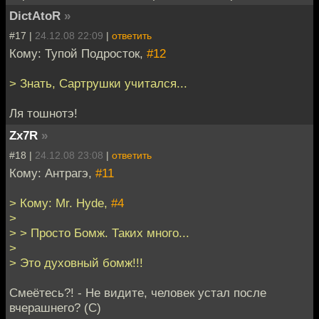
DictAtoR
»
#17 |
24.12.08 22:09
|
ответить
Кому: Тупой Подросток,
#12
> Знать, Сартрушки учитался...
Ля тошнотэ!
Zx7R
»
#18 |
24.12.08 23:08
|
ответить
Кому: Антрагэ,
#11
> Кому: Mr. Hyde,
#4
>
> > Просто Бомж. Таких много...
>
> Это духовный бомж!!!
Смеётесь?! - Не видите, человек устал после
вчерашнего? (С)