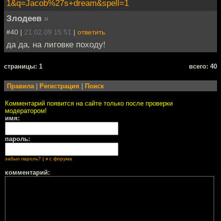
1&q=Jacob%27s+dream&spell=1
Злодеев
»
#40 |
21.02.09 15:51
|
ответить
да да, на лиговке походу!
cтраницы: 1
всего: 40
Правила
|
Регистрация
|
Поиск
Комментарий появится на сайте только после проверки
модератором!
имя:
пароль:
забыл пароль?
|
я с форума
комментарий: