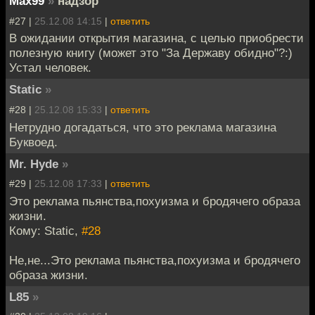
Max99
»
надзор
#27 |
25.12.08 14:15
|
ответить
В ожидании открытия магазина, с целью приобрести
полезную книгу (может это "За Державу обидно"?:)
Устал человек.
Static
»
#28 |
25.12.08 15:33
|
ответить
Нетрудно догадаться, что это реклама магазина
Буквоед.
Mr. Hyde
»
#29 |
25.12.08 17:33
|
ответить
Это реклама пьянства,похуизма и бродячего образа
жизни.
Кому: Static,
#28
Не,не...Это реклама пьянства,похуизма и бродячего
образа жизни.
L85
»