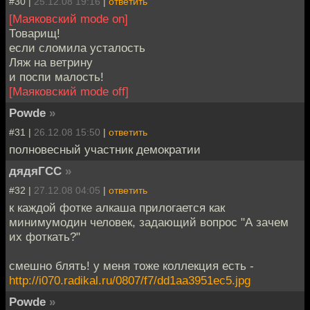
#30 |
25.12.08 19:16
|
ответить
[Маяковский mode on]
Товарищ!
если сломила усталость
Ляж на ветрину
и поспи малость!
[Маяковский mode off]
Powde
»
#31 |
26.12.08 15:50
|
ответить
полновесный участник демократии
дядяГСС
»
#32 |
27.12.08 04:05
|
ответить
к каждой фотке алкаша прилогается как
минимумодин человек, задающий вопрос "А зачем
их фоткать?"
смешно блять! у меня тоже коллекция есть -
http://i070.radikal.ru/0807/f7/dd1aa3951ec5.jpg
Powde
»