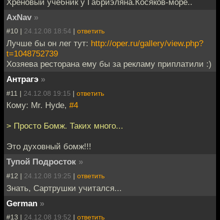
Хреновый учебник у Габриэляна.Косяков-море..
AxNav
»
#10 |
24.12.08 18:54
|
ответить
Лучше бы он лег тут:
http://oper.ru/gallery/view.php?
t=1048752739
Хозяева ресторана ему бы за рекламу приплатили :)
Антрагэ
»
#11 |
24.12.08 19:15
|
ответить
Кому: Mr. Hyde,
#4
> Просто Бомж. Таких много...
Это духовный бомж!!!
Тупой Подросток
»
#12 |
24.12.08 19:25
|
ответить
Знать, Сартрушки учитался...
German
»
#13 |
24.12.08 19:52
|
ответить