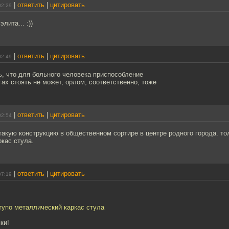
|
ответить
|
цитировать
02:29
элита... :))
|
ответить
|
цитировать
02:49
, что для больного человека приспособление
гах стоять не может, орлом, соответственно, тоже
|
ответить
|
цитировать
02:54
акую конструкцию в общественном сортире в центре родного города. то
кас стула.
|
ответить
|
цитировать
07:19
тупо металлический каркас стула
ки!