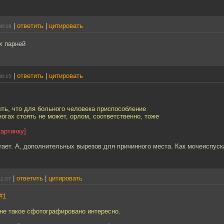
|
ответить
|
цитировать
08:19
х парней
|
ответить
|
цитировать
09:15
ть, что для больного человека приспособление
ногах стоять не может, орлом, соответственно, тоже
картинку]
атает. А, дополнительных вырезов для причинного места. Как мочеиспуск
|
ответить
|
цитировать
11:37
#1
ане такое сфотографировано интересно.