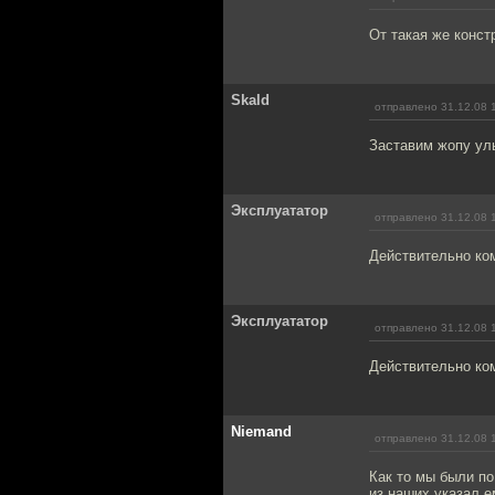
От такая же конст
Skald
отправлено 31.12.08 
Заставим жопу улы
Эксплуататор
отправлено 31.12.08 
Действительно ко
Эксплуататор
отправлено 31.12.08 
Действительно ко
Niemand
отправлено 31.12.08 
Как то мы были по
из наших указал е