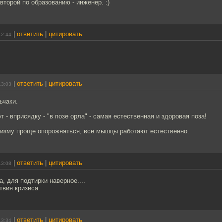
второй по образованию - инженер. :)
|
ответить
|
цитировать
12:44
|
ответить
|
цитировать
13:03
ьчаки.
 - вприсядку - "в позе орла" - самая естественная и здоровая поза!
низму проще опорожняться, все мышцы работают естественно.
|
ответить
|
цитировать
13:08
а, для подтирки наверное....
твия кризиса.
|
ответить
|
цитировать
13:34