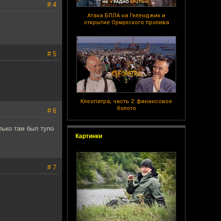
# 4
Атака БПЛА на Геленджик и
открытие Ормузского пролива
# 5
Клеопатра, часть 2: финансовое
болото
# 6
лько там был тупо
Картинки
# 7