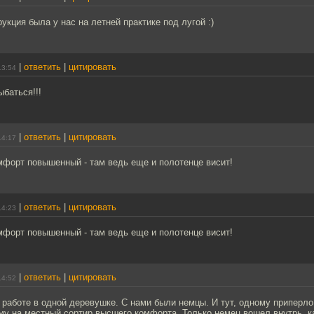
рукция была у нас на летней практике под лугой :)
|
ответить
|
цитировать
13:54
баться!!!
|
ответить
|
цитировать
14:17
мфорт повышенный - там ведь еще и полотенце висит!
|
ответить
|
цитировать
14:23
мфорт повышенный - там ведь еще и полотенце висит!
|
ответить
|
цитировать
14:52
 работе в одной деревушке. С нами были немцы. И тут, одному приперло
му на местный сортир высшего комфорта. Только немец вошел внутрь, к