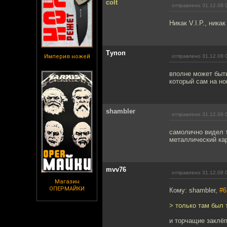
colt
отправлено 31.12.08 
Никак V.I.P., никак 
Тупоп
Империя ножей
отправлено 31.12.08 
вполне может быть
который сам на но
shambler
отправлено 31.12.08 
самолично видел т
металлический кар
mvv76
отправлено 31.12.08 
Магазин
ОПЕРМАЙКИ
Кому: shambler,
#6
> только там был 
и торчащие заклёп