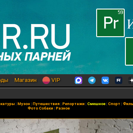
оды
Магазин
VIP
икатуры
|
Музон
|
Путешествия
|
Репортажи
|
Смешное
|
Спорт
|
Фил
Фото Собаки
|
Разное