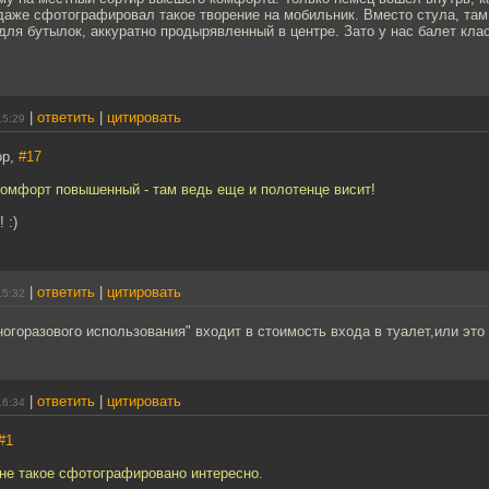
 даже сфотографировал такое творение на мобильник. Вместо стула, там
ля бутылок, аккуратно продырявленный в центре. Зато у нас балет кла
|
ответить
|
цитировать
15:29
ор,
#17
комфорт повышенный - там ведь еще и полотенце висит!
 :)
|
ответить
|
цитировать
15:32
огоразового использования" входит в стоимость входа в туалет,или это
|
ответить
|
цитировать
16:34
#1
ане такое сфотографировано интересно.