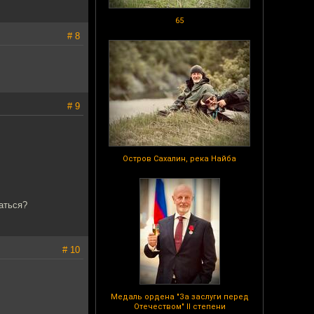
65
# 8
# 9
Остров Сахалин, река Найба
аться?
# 10
Медаль ордена "За заслуги перед
Отечеством" II степени