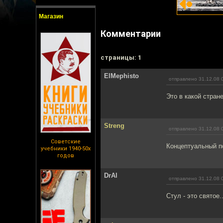
Магазин
Комментарии
cтраницы: 1
ElMephisto
отправлено 31.12.08 
Это в какой стран
Streng
отправлено 31.12.08 
Советские
Концептуальный п
учебники 1940-50х
годов
DrAl
отправлено 31.12.08 
Стул - это святое..