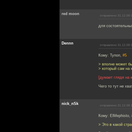
red moon
отправлено 31.12.08 
для состоятельны
Dennn
отправлено 31.12.08 
Кому: Тупоп,
#5
> вполне может бы
> который сам на 
[думает глядя на 
Чего то тут не хв
nick_nSk
отправлено 31.12.08 
Кому: ElMephisto,
> Это в какой стр