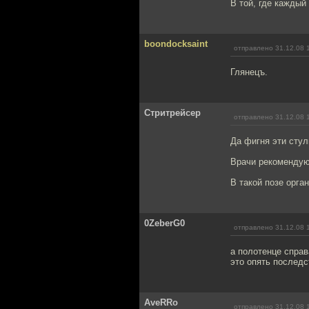
В той, где каждый 
boondocksaint
отправлено 31.12.08 
Глянецъ.
Стритрейсер
отправлено 31.12.08 
Да фигня эти стул
Врачи рекомендуют
В такой позе орга
0ZeberG0
отправлено 31.12.08 
а полотенце справ
это опять последс
AveRRo
отправлено 31.12.08 