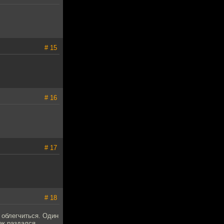
# 15
# 16
# 17
# 18
 облегчиться. Один
ак раздался