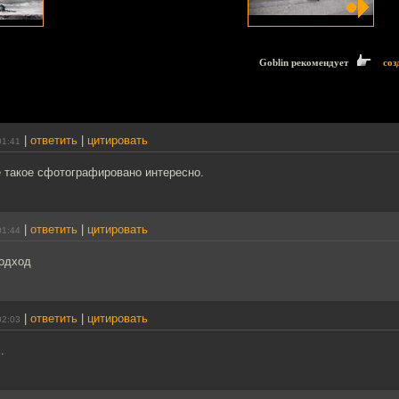
Goblin рекомендует
соз
|
ответить
|
цитировать
01:41
е такое сфотографировано интересно.
|
ответить
|
цитировать
01:44
одход
|
ответить
|
цитировать
02:03
.