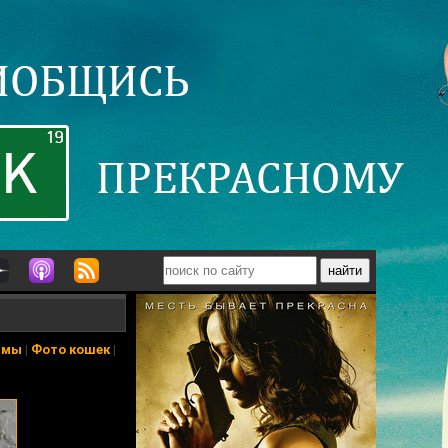
ьмы
|
Фото кошек
|