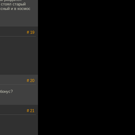
 стоял старый
ссный и в космос
# 19
# 20
 бонус?
# 21