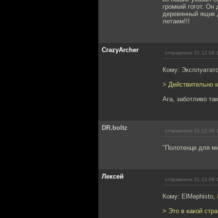
громкий гогот. Он
деревянный ящик д
летаем!!!
CrazyArcher
отправлено 31.12.08 
Кому: Эксплуатат
> Действительно 
Ага, заботливо так!
DR.boltz
отправлено 31.12.08 
"Полотенце для мн
Лексей
отправлено 31.12.08 
Кому: ElMephisto,
> Это в какой стр