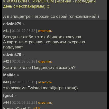
> ЖАХНУЛИ С ЙУМОРОМ (картина - последний
день смехопанарамы) :)
А в эпицентре Петросян со своей гоп-компанией.)
edwink79
»
#41 |
01.01.09 23:52
|
ответить
Всегда не любил этих блядских клоунов.
А картинка страшная, холодчком охеренно
поддувает.
edwink79
»
#42 |
02.01.09 00:16
|
ответить
Кстати, это не Пендальф ли жахнул?
Maikle
»
#43 |
02.01.09 09:11
|
ответить
это реклама Twisted metall(игра такая))
Ignut
»
#44 |
02.01.09 23:28
|
ответить
Кому: Юрий П,
#15