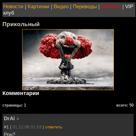
Новости
|
Картинки
|
Видео
|
Переводы
|
Магазин
|
VIP
клуб
Прикольный
Комментарии
cтраницы: 1
всего: 50
DrAl
»
#1 |
31.12.08 01:53
|
ответить
Рон?