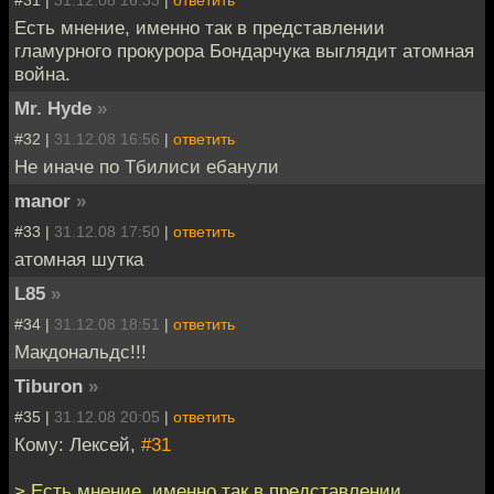
Есть мнение, именно так в представлении
гламурного прокурора Бондарчука выглядит атомная
война.
Mr. Hyde
»
#32 |
31.12.08 16:56
|
ответить
Не иначе по Тбилиси ебанули
manor
»
#33 |
31.12.08 17:50
|
ответить
атомная шутка
L85
»
#34 |
31.12.08 18:51
|
ответить
Макдональдс!!!
Tiburon
»
#35 |
31.12.08 20:05
|
ответить
Кому: Лексей,
#31
> Есть мнение, именно так в представлении