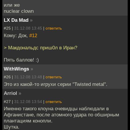
или же
nuclear clown
LX Da Mad
»
#25 |
31.12.08 13:45
|
ответить
Кому: Док,
#12
> Макдональдс приш0л в Иран?
Пять баллов! :)
WithWings
»
#26 |
31.12.08 13:48
|
ответить
Это из какой-то игрухи серии "Twisted metal".
Arriol
»
#27 |
31.12.08 13:54
|
ответить
Именно такого клоуна очевидцы наблюдали в
Афганистане, после атомного удара по обширным
плантациям конопли.
Шутка.