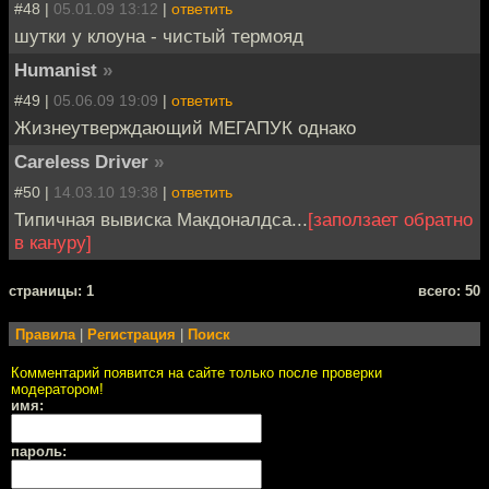
#48 |
05.01.09 13:12
|
ответить
шутки у клоуна - чистый термояд
Humanist
»
#49 |
05.06.09 19:09
|
ответить
Жизнеутверждающий МЕГАПУК однако
Careless Driver
»
#50 |
14.03.10 19:38
|
ответить
Типичная вывиска Макдоналдса...
[заползает обратно
в кануру]
cтраницы: 1
всего: 50
Правила
|
Регистрация
|
Поиск
Комментарий появится на сайте только после проверки
модератором!
имя:
пароль: