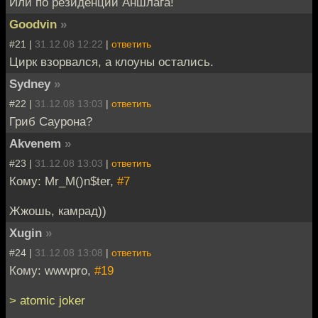
Или по резиденции Аншлага!
Goodvin
»
#21 |
31.12.08 12:22
|
ответить
Цирк взорвался, а клоуны остались.
Sydney
»
#22 |
31.12.08 13:03
|
ответить
Гриб Саурона?
Akvenem
»
#23 |
31.12.08 13:03
|
ответить
Кому: Mr_M()n$ter,
#7
Жжошь, камрад))
Xugin
»
#24 |
31.12.08 13:08
|
ответить
Кому: wwwpro,
#19
> atomic joker