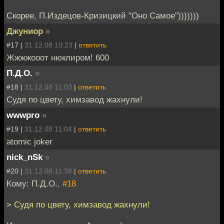
Скорее, П.Издецов-Кризицкий "Оно Самое")))))))
Джуниор
»
#17 |
31.12.08 10:23
|
ответить
Жжжжооот нюклиром! 600
П.Д.О.
»
#18 |
31.12.08 11:03
|
ответить
Судя по цвету, химзавод жахнули!
wwwpro
»
#19 |
31.12.08 11:04
|
ответить
atomic joker
nick_nSk
»
#20 |
31.12.08 11:38
|
ответить
Кому: П.Д.О.,
#18
> Судя по цвету, химзавод жахнули!