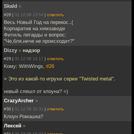
Skald
»
#28 |
31.12.08 13:54
|
ответить
Весь Новый Год на перекос..(
Корпаратив на химзаводе
Фитиль петарды и вопрос:
"Че,бля,ниче не происходит?"
Dizzy
»
надзор
#29 |
31.12.08 14:17
|
ответить
Кому: WithWings,
#26
> Это из какой-то игрухи серии "Twisted metal".
новый спешл от клоуна? =)
CrazyArcher
»
#30 |
31.12.08 15:31
|
ответить
Клоун Ромашка?
Лексей
»
#31 |
31.12.08 16:33
|
ответить