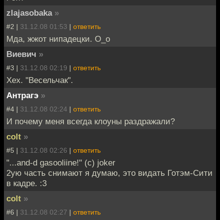
zlajasobaka
»
#2 |
31.12.08 01:53
|
ответить
Мда, жжот нипадецки. О_о
Виевич
»
#3 |
31.12.08 02:19
|
ответить
Хех. "Весельчак".
Антрагэ
»
#4 |
31.12.08 02:24
|
ответить
И почему меня всегда клоуны раздражали?
colt
»
#5 |
31.12.08 02:26
|
ответить
"...and-d gasooliine!" (c) joker
2ую часть снимают я думаю, это видать Готэм-Сити
в кадре. :3
colt
»
#6 |
31.12.08 02:27
|
ответить