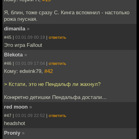
Я, блин, тоже сразу С. Кинга вспомнил - настолько
рожа гнусная.
dimanila
»
#45 |
03.01.09 00:19
|
ответить
Это игра Fallout
Blekota
»
#46 |
03.01.09 17:04
|
ответить
Кому: edwink79,
#42
> Кстати, это не Пендальф ли жахнул?
Конкретно детишки Пендальфа достали...
red moon
»
#47 |
03.01.09 22:52
|
ответить
headshot
Proniy
»