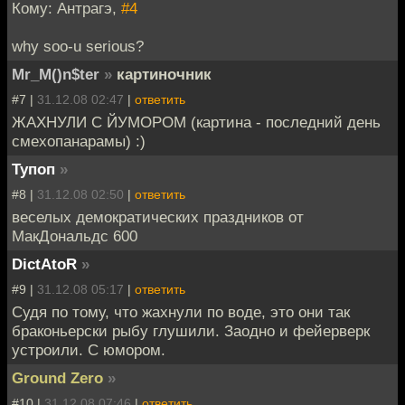
Кому: Антрагэ,
#4
why soo-u serious?
Mr_M()n$ter
»
картиночник
#7 |
31.12.08 02:47
|
ответить
ЖАХНУЛИ С ЙУМОРОМ (картина - последний день
смехопанарамы) :)
Тупоп
»
#8 |
31.12.08 02:50
|
ответить
веселых демократических праздников от
МакДональдс 600
DictAtoR
»
#9 |
31.12.08 05:17
|
ответить
Судя по тому, что жахнули по воде, это они так
браконьерски рыбу глушили. Заодно и фейерверк
устроили. С юмором.
Ground Zero
»
#10 |
31.12.08 07:46
|
ответить