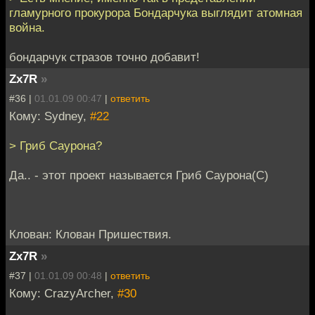
гламурного прокурора Бондарчука выглядит атомная
война.
бондарчук стразов точно добавит!
Zx7R
»
#36 |
01.01.09 00:47
|
ответить
Кому: Sydney,
#22
> Гриб Саурона?
Да.. - этот проект называется Гриб Саурона(С)
Клован: Клован Пришествия.
Zx7R
»
#37 |
01.01.09 00:48
|
ответить
Кому: CrazyArcher,
#30