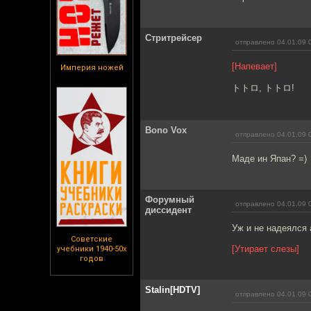
Стритрейсер
отправлено 04.01.09 
[Напевает]
Империя ножей
トトロ, トトロ!
Bono Vox
отправлено 04.01.09 
Маде ин Япан? =)
Форумный
отправлено 04.01.09 
диссидент
Уж и не надеялся 
Советские
[Утирает слезы]
учебники 1940-50х
годов
Stalin[HDTV]
отправлено 04.01.09 