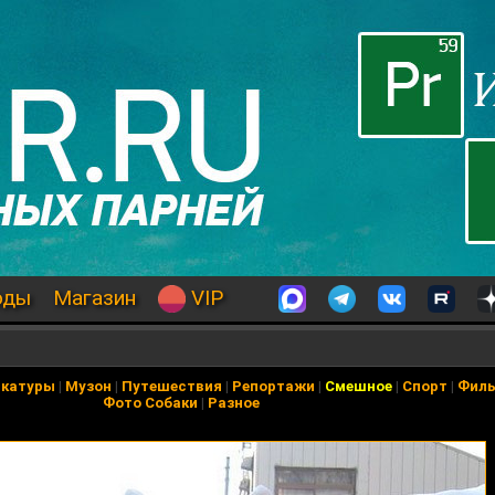
оды
Магазин
VIP
икатуры
|
Музон
|
Путешествия
|
Репортажи
|
Смешное
|
Спорт
|
Фил
Фото Собаки
|
Разное