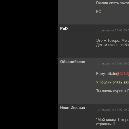
Гоблин опять захо
КС
PoD
отправлено 04.01.09 
Это ж Тоторо. Ме
Детям очень любо
Обернибесов
отправлено 04.01.09 
Кому: Stalin
[HDTV
> Гоблин опять за
Ты очень суров к 
Иван Иваныч
отправлено 04.01.09 
"Мой сосед Тоторо
страшны!!!