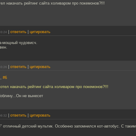
тел накачать рейтинг сайта холиваром про покемонов?!!!
|
ответить
|
цитировать
03:24
га-мощный чудовисч.
вен.
|
ответить
|
цитировать
03:26
]
,
#6
хотел накачать рейтинг сайта холиваром про покемонов?!!!
Гоблину...Он не вынесет
|
ответить
|
цитировать
08:32
" отличный детский мультик. Особенно запомнился кот-автобус. С таким