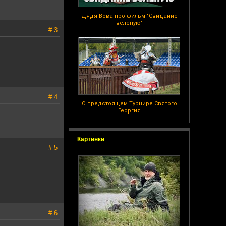
Дядя Вова про фильм "Свидание
вслепую"
# 3
# 4
О предстоящем Турнире Святого
Георгия
Картинки
# 5
# 6