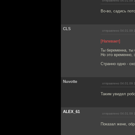
отправлено 04.01.09 
Во-во, садись пот
CLS
отправлено 04.01.09 
[Напевает]
Ты беременна, ты 
Но это временно, 
Странно одно - ско
Nuvotte
отправлено 04.01.09 
Таким увидел робо
ALEX_61
отправлено 04.01.09 
Показал жене, обр