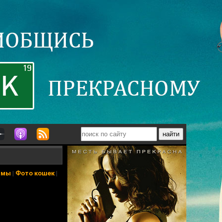
ьмы
|
Фото кошек
|