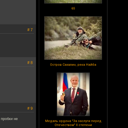
65
# 7
# 8
Остров Сахалин, река Найба
# 9
 пробки не
Медаль ордена "За заслуги перед
Отечеством" II степени