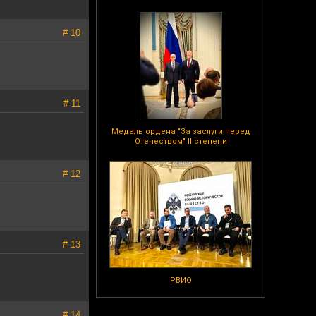
# 10
# 11
Медаль ордена "За заслуги перед
Отечеством" II степени
# 12
# 13
РВИО
# 14