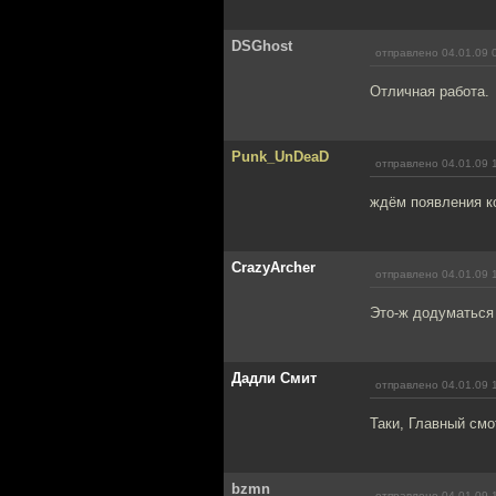
DSGhost
отправлено 04.01.09 
Отличная работа.
Punk_UnDeaD
отправлено 04.01.09 
ждём появления к
CrazyArcher
отправлено 04.01.09 
Это-ж додуматься
Дадли Смит
отправлено 04.01.09 
Таки, Главный смо
bzmn
отправлено 04.01.09 