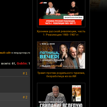
Хроники русской революции, часть
1: Революция 1905–1907 гг.
ный сайт
в megagroup.ru
всего: 61,
Goblin
: 1
Трамп против родильного туризма,
# 1
безработица из-за ИИ
# 2