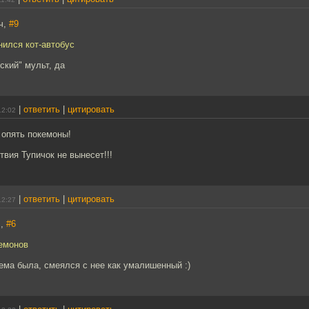
ч,
#9
нился кот-автобус
ский" мульт, да
|
ответить
|
цитировать
12:02
пять покемоны!
твия Тупичок не вынесет!!!
|
ответить
|
цитировать
12:27
]
,
#6
кемонов
ема была, смеялся с нее как умалишенный :)