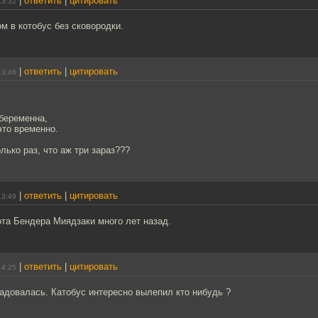
|
ответить
|
цитировать
13:32
ом в котобус без сковородки.
|
ответить
|
цитировать
13:46
беременна,
это временно.
лько раз, что аж три зараз???
|
ответить
|
цитировать
13:49
та Бендера Миядзаки много лет назад.
|
ответить
|
цитировать
14:25
адовалась. Катобус интересно вылепил кто нибудь ?