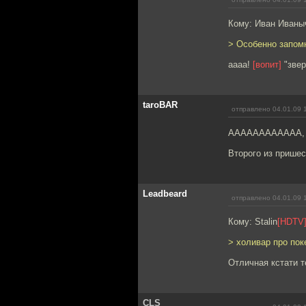
Кому: Иван Иваны
> Особенно запом
аааа!
[вопит]
"звер
taroBAR
отправлено 04.01.09 
АААААААААААА, о
Второго из пришес
Leadbeard
отправлено 04.01.09 
Кому: Stalin
[HDTV
> холивар про по
Отличная кстати т
CLS