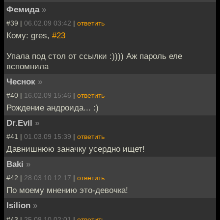
Фемида
»
#39 |
06.02.09 03:42
|
ответить
Кому: gres,
#23
Упала под стол от ссылки :)))) Аж пароль еле
вспомнила
Чеснок
»
#40 |
16.02.09 15:46
|
ответить
Рождение андроида... :)
Dr.Evil
»
#41 |
01.03.09 15:39
|
ответить
Давнишнюю заначку усердно ищет!
Baki
»
#42 |
28.03.10 12:17
|
ответить
По моему мнению это-девочка!
Isilion
»
#43 |
25.08.10 02:01
|
ответить