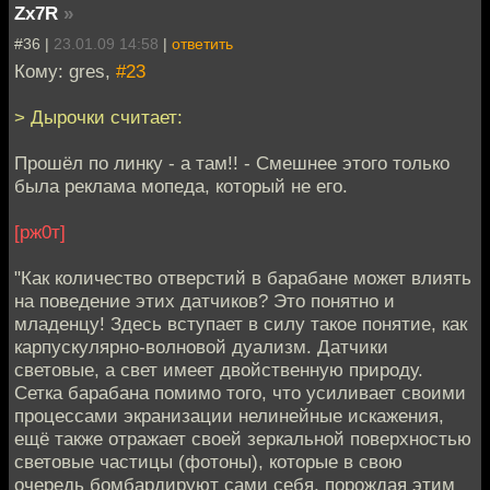
Zx7R
»
#36 |
23.01.09 14:58
|
ответить
Кому: gres,
#23
> Дырочки считает:
Прошёл по линку - а там!! - Смешнее этого только
была реклама мопеда, который не его.
[рж0т]
"Как количество отверстий в барабане может влиять
на поведение этих датчиков? Это понятно и
младенцу! Здесь вступает в силу такое понятие, как
карпускулярно-волновой дуализм. Датчики
световые, а свет имеет двойственную природу.
Сетка барабана помимо того, что усиливает своими
процессами экранизации нелинейные искажения,
ещё также отражает своей зеркальной поверхностью
световые частицы (фотоны), которые в свою
очередь бомбардируют сами себя, порождая этим