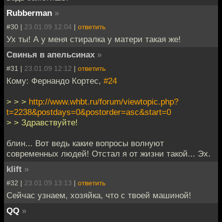
Rubberman
»
#30 |
23.01.09 12:04
|
ответить
Ух ты! А у меня стиралка у матери такая же!
Свинья в апельсинах
»
#31 |
23.01.09 12:12
|
ответить
Кому: Фернандо Кортес,
#24
> > >
http://www.whbt.ru/forum/viewtopic.php?
t=2238&postdays=0&postorder=asc&start=0
> > Здравствуйте!
блин... Вот ведь какие вопросы волнуют
современных людей! Отстал я от жизни такой... Эх.
klift
»
#32 |
23.01.09 13:13
|
ответить
Сейчас узнаем, хозяйка, что с твоей машиной!
QQ
»