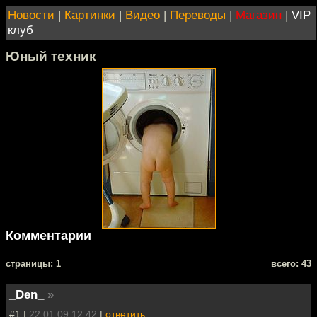
Новости
|
Картинки
|
Видео
|
Переводы
|
Магазин
|
VIP
клуб
Юный техник
Комментарии
cтраницы: 1
всего: 43
_Den_
»
#1 |
22.01.09 12:42
|
ответить