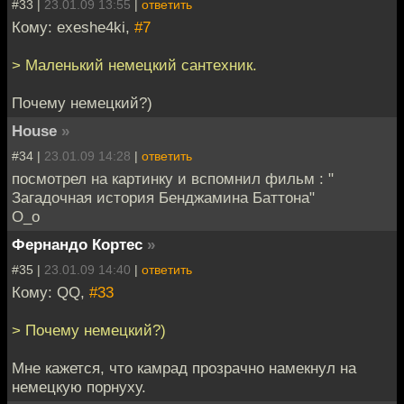
#33 |
23.01.09 13:55
|
ответить
Кому: exeshe4ki,
#7
> Маленький немецкий сантехник.
Почему немецкий?)
House
»
#34 |
23.01.09 14:28
|
ответить
посмотрел на картинку и вспомнил фильм : "
Загадочная история Бенджамина Баттона"
О_о
Фернандо Кортес
»
#35 |
23.01.09 14:40
|
ответить
Кому: QQ,
#33
> Почему немецкий?)
Мне кажется, что камрад прозрачно намекнул на
немецкую порнуху.