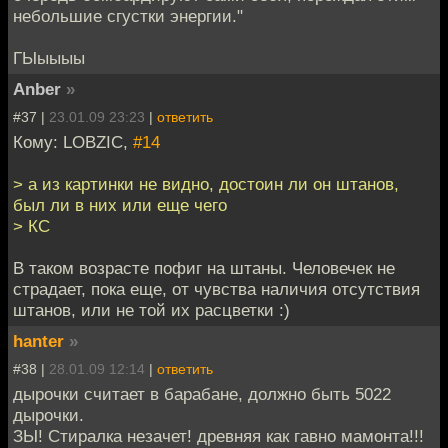
небольшие сгустки энергии."
ГЫыыыы
Anber
»
#37 |
23.01.09 23:23
|
ответить
Кому: LOBZIC,
#14
> а из картинки не видно, достоин ли он штанов,
был ли в них или еще чего
> КС
В таком возрасте пофиг на штаны. Человечек не
страдает, пока еще, от чувства наличия отсутствия
штанов, или не той их расцветки :)
hanter
»
#38 |
28.01.09 12:14
|
ответить
дырочки считает в барабане, должно быть 5022
дырочки.
ЗЫ! Стиралка незачет! древняя как гавно мамонта!!!