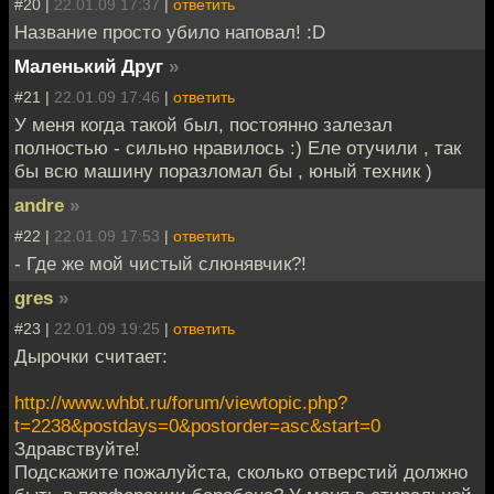
#20 |
22.01.09 17:37
|
ответить
Название просто убило наповал! :D
Маленький Друг
»
#21 |
22.01.09 17:46
|
ответить
У меня когда такой был, постоянно залезал
полностью - сильно нравилось :) Еле отучили , так
бы всю машину поразломал бы , юный техник )
andre
»
#22 |
22.01.09 17:53
|
ответить
- Где же мой чистый слюнявчик?!
gres
»
#23 |
22.01.09 19:25
|
ответить
Дырочки считает:
http://www.whbt.ru/forum/viewtopic.php?
t=2238&postdays=0&postorder=asc&start=0
Здравствуйте!
Подскажите пожалуйста, сколько отверстий должно