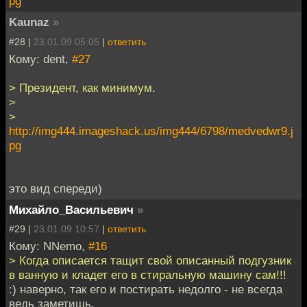
pg
Kaunaz
»
#28 |
23.01.09 05:05
|
ответить
Кому: dent,
#27
> Президент, как минимум.
>
>
http://img444.imageshack.us/img444/6798/medvedwr9.j
pg
это вид спереди)
Михайло_Васильевич
»
#29 |
23.01.09 10:57
|
ответить
Кому: NNemo,
#16
> Когда описается тащит свой описанный подгузник
в ванную и кладет его в стиральную машину сам!!!
:) наверно, так его и постирать недолго - не всегда
ведь заметишь.