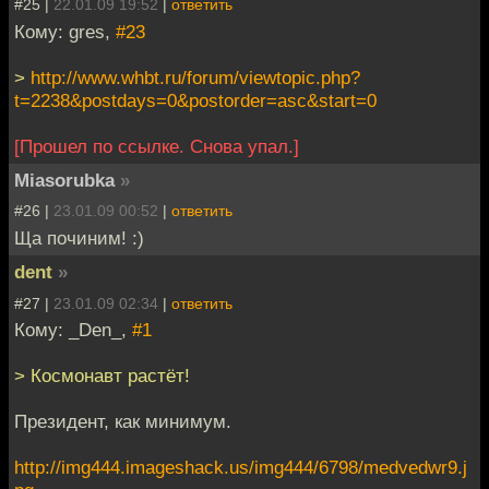
#25 |
22.01.09 19:52
|
ответить
Кому: gres,
#23
>
http://www.whbt.ru/forum/viewtopic.php?
t=2238&postdays=0&postorder=asc&start=0
[Прошел по ссылке. Снова упал.]
Miasorubka
»
#26 |
23.01.09 00:52
|
ответить
Ща починим! :)
dent
»
#27 |
23.01.09 02:34
|
ответить
Кому: _Den_,
#1
> Космонавт растёт!
Президент, как минимум.
http://img444.imageshack.us/img444/6798/medvedwr9.j