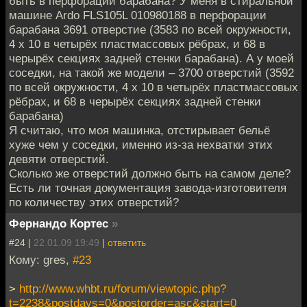
быть в перфорации барабана? У меня в стиральной
машине Ardo FLS105L 010980188 в перфорации
барабана 3691 отверстие (3583 по всей окружности,
4 х 10 в четырёх пластмассовых рёбрах, и 68 в
черырёх секциях задней стенки барабана). А у моей
соседки, на такой же модели – 3700 отверстий (3592
по всей окружности, 4 х 10 в четырёх пластмассовых
рёбрах, и 68 в черырёх секциях задней стенки
барабана)
Я считаю, что моя машинка, отстирывает бельё
хуже чем у соседки, именно из-за нехватки этих
девяти отверстий.
Сколько же отверстий должно быть на самом деле?
Есть ли точная документация завода-изготовителя
по количеству этих отверстий?
Фернандо Кортес
»
#24 |
22.01.09 19:49
|
ответить
Кому: gres,
#23
>
http://www.whbt.ru/forum/viewtopic.php?
t=2238&postdays=0&postorder=asc&start=0