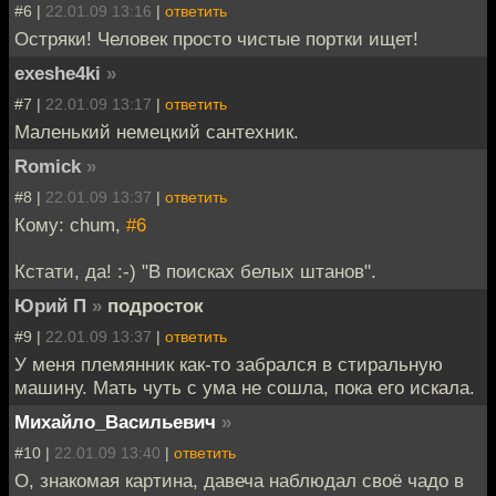
#6 |
22.01.09 13:16
|
ответить
Остряки! Человек просто чистые портки ищет!
exeshe4ki
»
#7 |
22.01.09 13:17
|
ответить
Маленький немецкий сантехник.
Romick
»
#8 |
22.01.09 13:37
|
ответить
Кому: chum,
#6
Кстати, да! :-) "В поисках белых штанов".
Юрий П
»
подросток
#9 |
22.01.09 13:37
|
ответить
У меня племянник как-то забрался в стиральную
машину. Мать чуть с ума не сошла, пока его искала.
Михайло_Васильевич
»
#10 |
22.01.09 13:40
|
ответить
О, знакомая картина, давеча наблюдал своё чадо в