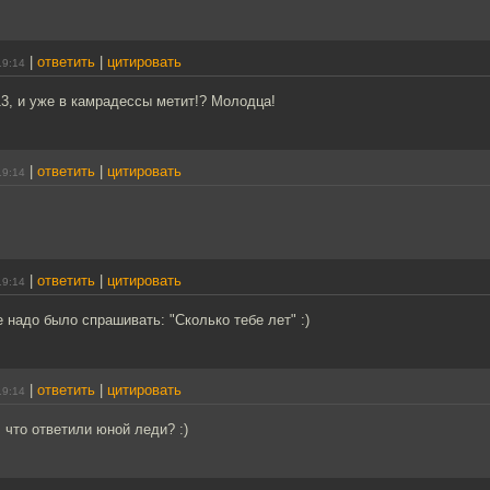
|
ответить
|
цитировать
19:14
13, и уже в камрадессы метит!? Молодца!
|
ответить
|
цитировать
19:14
|
ответить
|
цитировать
19:14
е надо было спрашивать: "Сколько тебе лет" :)
|
ответить
|
цитировать
19:14
что ответили юной леди? :)