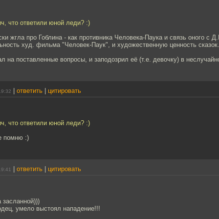
, что ответили юной леди? :)
ски жгла про Гоблина - как противника Человека-Паука и связь оного с Д
ность худ. фильма "Человек-Паук", и художественную ценность сказок
л на поставленные вопросы, и заподозрил её (т.е. девочку) в неслучай
|
ответить
|
цитировать
19:32
, что ответили юной леди? :)
е помню :)
|
ответить
|
цитировать
19:41
 засланной)))
дец, умело выстоял нападение!!!