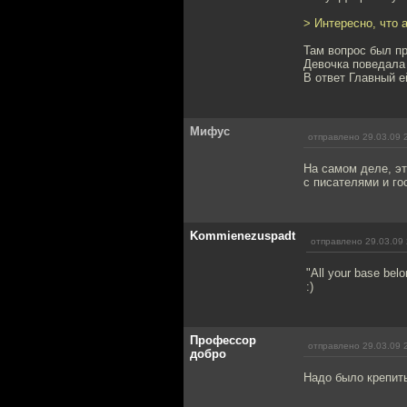
> Интересно, что 
Там вопрос был пр
Девочка поведала 
В ответ Главный е
Мифус
отправлено 29.03.09 
На самом деле, эт
с писателями и го
Kommienezuspadt
отправлено 29.03.09 
"All your base belon
:)
Профессор
отправлено 29.03.09 
добро
Надо было крепить