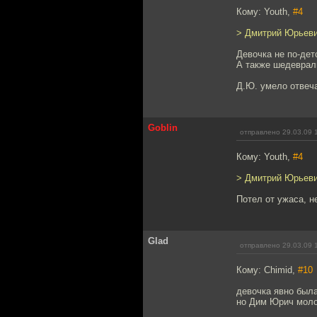
Кому: Youth,
#4
> Дмитрий Юрьевич
Девочка не по-дет
А также шедевраль
Д.Ю. умело отвеча
Goblin
отправлено 29.03.09 
Кому: Youth,
#4
> Дмитрий Юрьевич
Потел от ужаса, н
Glad
отправлено 29.03.09 
Кому: Chimid,
#10
девочка явно была
но Дим Юрич моло