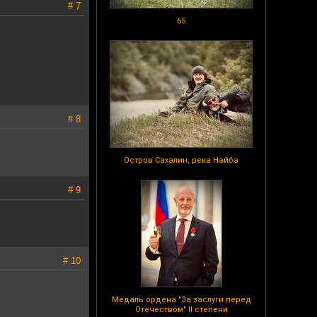
# 7
65
# 8
Остров Сахалин, река Найба
# 9
# 10
Медаль ордена "За заслуги перед
Отечеством" II степени