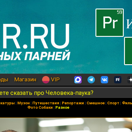
оды
Магазин
VIP
ете сказать про Человека-паука?
икатуры
|
Музон
|
Путешествия
|
Репортажи
|
Смешное
|
Спорт
|
Фил
Фото Собаки
|
Разное