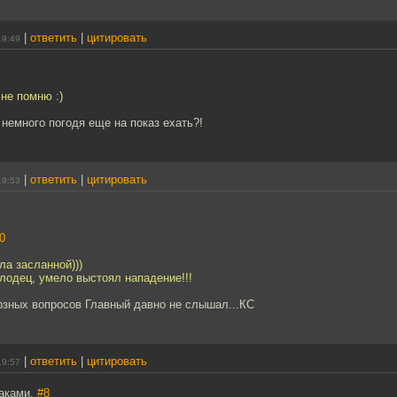
|
ответить
|
цитировать
19:49
 не помню :)
 немного погодя еще на показ ехать?!
|
ответить
|
цитировать
19:53
0
ла засланной)))
лодец, умело выстоял нападение!!!
рзных вопросов Главный давно не слышал...КС
|
ответить
|
цитировать
19:57
лаками,
#8