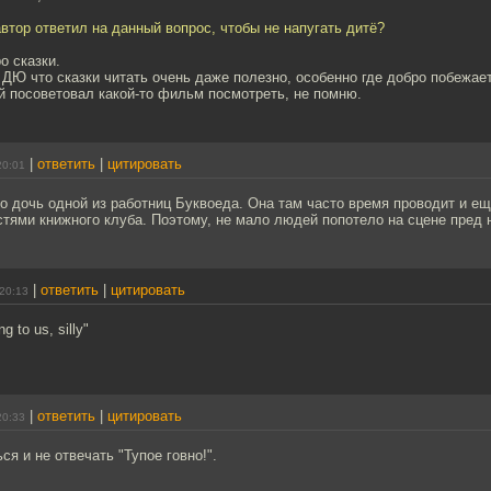
автор ответил на данный вопрос, чтобы не напугать дитё?
о сказки.
ДЮ что сказки читать очень даже полезно, особенно где добро побежает 
й посоветовал какой-то фильм посмотреть, не помню.
|
ответить
|
цитировать
20:01
о дочь одной из работниц Буквоеда. Она там часто время проводит и е
стями книжного клуба. Поэтому, не мало людей попотело на сцене пред 
|
ответить
|
цитировать
20:13
g to us, silly"
|
ответить
|
цитировать
20:33
ся и не отвечать "Тупое говно!".