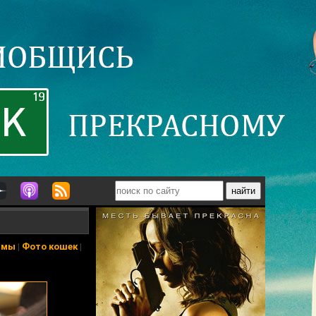
ьмы
|
Фото кошек
|