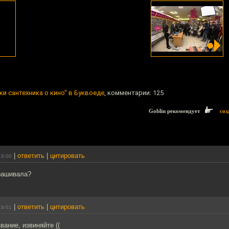
ки сантехника о кино" в Буквоеде
, комментарии: 125
Goblin рекомендует
соз
|
ответить
|
цитировать
19:00
рашивала?
|
ответить
|
цитировать
19:01
вание, извиняйте ((