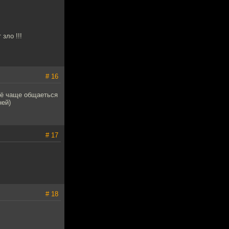
зло !!!
# 16
щё чаще общаеться
ней)
# 17
# 18