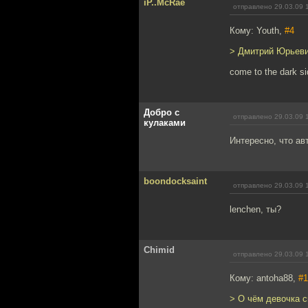
iP..McRae
отправлено 29.03.09 
Кому: Youth,
#4
> Дмитрий Юрьевич
come to the dark si
Добро с
отправлено 29.03.09 
кулаками
Интересно, что ав
boondocksaint
отправлено 29.03.09 
lenchen, ты?
Chimid
отправлено 29.03.09 
Кому: antoha88,
#1
> О чём девочка 