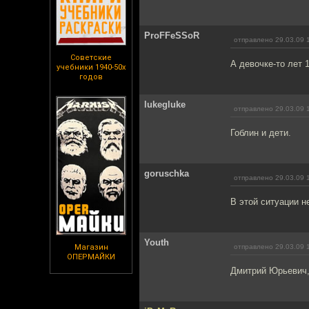
ProFFeSSoR
отправлено 29.03.09 
Советские
А девочке-то лет 
учебники 1940-50х
годов
lukegluke
отправлено 29.03.09 
Гоблин и дети.
goruschka
отправлено 29.03.09 
В этой ситуации н
Youth
Магазин
отправлено 29.03.09 
ОПЕРМАЙКИ
Дмитрий Юрьевич, 