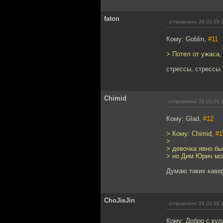
faton
отправлено 29.03.09 
Кому: Goblin,
#11
> Потел от ужаса,
стрессы, стрессы.
Chimid
отправлено 29.03.09 
Кому: Glad,
#12
> Кому: Chimid,
#1
>
> девочка явно бы
> но Дим Юрич мо
Думаю таких каве
ChoJieJin
отправлено 29.03.09 
Кому: Добро с ку