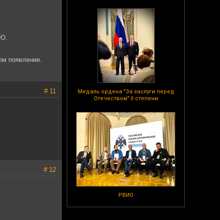
.Ю.
.
ном появлении.
# 11
Медаль ордена "За заслуги перед
Отечеством" II степени
# 12
РВИО