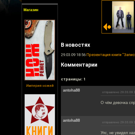
Магазин
В новостях
29.03.09 18:56
Презентация книги "Запис
Комментарии
cтраницы: 1
Империя ножей
antoha88
отправлено 29.03.09 
О чём девочка сп
antoha88
отправлено 29.03.09 
Упс, не увидел наз