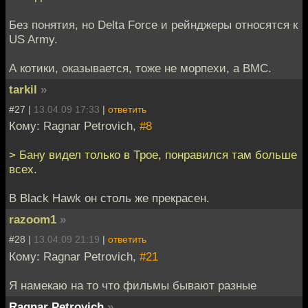
Без понятия, но Delta Force и рейнджеры относятся к
US Army.
А котики, оказывается, тоже не морпехи, а ВМС.
tarkil
»
#27 |
13.04.09 17:33
|
ответить
Кому: Ragnar Petrovich,
#8
> Бану видел только в Трое, понравился там больше
всех.
В Black Hawk он столь же прекрасен.
razoom1
»
#28 |
13.04.09 21:19
|
ответить
Кому: Ragnar Petrovich,
#21
Я намекаю на то что фильмы бывают разные
Ragnar Petrovich
»