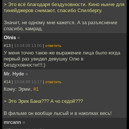
> Это всё благодаря бездуховности. Кино нынче для
тинейджеров снимают, спасибо Спилбергу.
Значит, не одному мне кажется. А за разъяснение
спасибо, камрад.
Olnis
»
#13 |
13.04.09 13:00
|
ответить
У меня точно такое-же выражение лица было когда
первый раз увидел девушку Олю в
Бездуховности!!!:)
Mr. Hyde
»
#14 |
13.04.09 13:17
|
ответить
Кому: Эрми,
#1
> Это Эрик Бана??? А чо седой???
В фильме он вообще лысый и в наколках весь!
mrcann
»