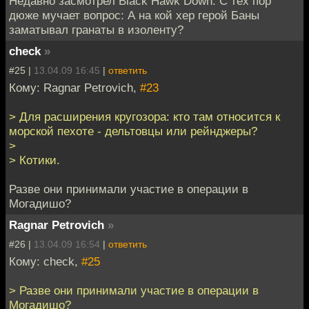
Недавно засмотрел Black Hawk Down. С тех пор
дюже мучает вопрос: А на кой хер герой Баны
заматывал гранаты в изоленту?
check
»
#25 |
13.04.09 16:45
|
ответить
Кому: Ragnar Petrovich,
#23
> Для расширения кругозора: кто там относится к
морской пехоте - дельтовцы или рейнджеры?
>
> Котики.
Разве они принимали участие в операции в
Могадишо?
Ragnar Petrovich
»
#26 |
13.04.09 16:54
|
ответить
Кому: check,
#25
> Разве они принимали участие в операции в
Могадишо?