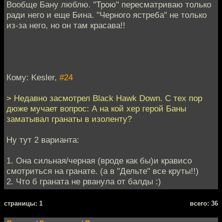
Вообще Бану люблю. "Трою" пересматриваю только
ради него и еще Бина. "Черного ястреба" не только
из-за него, но он там красава!!
Кому: Kesler,
#24
> Недавно засмотрел Black Hawk Down. С тех пор
дюже мучает вопрос: А на кой хер герой Баны
заматывал гранаты в изоленту?
Ну тут 2 варианта:
1. Она сильная/черная (вроде как бы)и крависо
смотриться на гранате. (а в "Дельте" все круты!!)
2. Что б граната не рванула от балды :)
cтраницы: 1
всего: 36