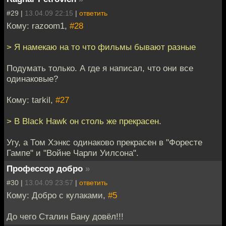
#29 |
13.04.09 22:15
|
ответить
Кому: razoom1,
#28
> Я намекаю на то что фильмы бывают разные
Подумать только. А где я написал, что они все
одинаковые?
Кому: tarkil,
#27
> В Black Hawk он столь же прекрасен.
Угу, а Том Хэнкс одинаково прекрасен в "Форесте
Гампе" и "Войне Чарли Уилсона".
Профессор добро
»
#30 |
13.04.09 23:57
|
ответить
Кому: Добро с кулаками,
#5
До чего Сталин Бану довёл!!!