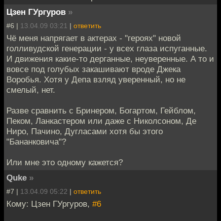
Цзен ГУргуров
»
#6 |
13.04.09 03:21
|
ответить
Чё меня напрягает в актерах - "героях" новой
голливудской генерации - у всех глаза испуганные.
И движения какие-то дерганные, неуверенные. А то и
вовсе под голубых закашивают вроде Джека
Воробья. Хотя у Депа взляд уверенный, но не
смелый, нет.
Разве сравнить с Бринером, Богартом, Гейблом,
Пеком, Ланкастером или даже с Николсоном, Де
Ниро, Пачино, Дугласами хотя бы этого
"Бананковича"?
Или мне это одному кажется?
Quke
»
#7 |
13.04.09 05:22
|
ответить
Кому: Цзен ГУргуров,
#6