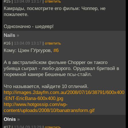
#15 |
13.04.09 13:17
|
ответить
Камрады, посмотрите его фильм: Чоппер, не
пожалеете.
Однозначно - шедевр!
Nails
»
#16 |
13.04.09 13:17
|
ответить
Кому: Цзен ГУргуров,
#6
А в австралийском фильме Chopper он такого
убивца сыграл - любо-дорого. Орудовал бритвой в
тюремной камере Бешеные псы-стайл.
Что называется, найдите 10 отличий.
http://images.2dayfm.com.au/2008/07/16/38791/600x400
-ENT-EricBana-600x400.jpg
http://www.hotgossip.com/wp-
content/uploads/2008/10/banatransform.gif
Olnis
»
#17 |
13.04.09 13:29
|
ответить