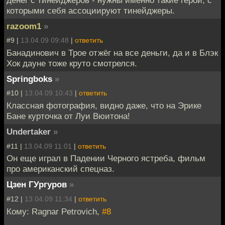
денег с тинейджеров - нужны именно такие герои, с
которыми себя ассоциируют тинейджеры.
razoom1
»
#9 |
13.04.09 09:48
|
ответить
Банадинович в Трое отжёг на все деньги, да и в Блэк
Хок дауне тоже круто смотрелся.
Springboks
»
#10 |
13.04.09 10:43
|
ответить
Классная фотография, видно даже, что на Эрике
Бане курточка от Луи Вюитона!
Undertaker
»
#11 |
13.04.09 11:01
|
ответить
Он еще играл в Падении Черного ястреба, фильм
про американский спецназ.
Цзен ГУргуров
»
#12 |
13.04.09 11:34
|
ответить
Кому: Ragnar Petrovich,
#8