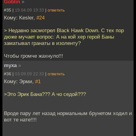
Goblin
»
#35 |
19.04.09 19:33
|
ответить
Кому: Kesler,
#24
> Недавно засмотрел Black Hawk Down. С тех пор
дюже мучает вопрос: А на кой хер герой Баны
заматывал гранаты в изоленту?
Чтобы громче жахнуло!!!
myxa
»
#36 |
03.09.09 22:33
|
ответить
Кому: Эрми,
#1
>Это Эрик Бана??? А чо седой???
Вроде пару лет назад нормальным брунетом ходил и
вот те нате!!!!