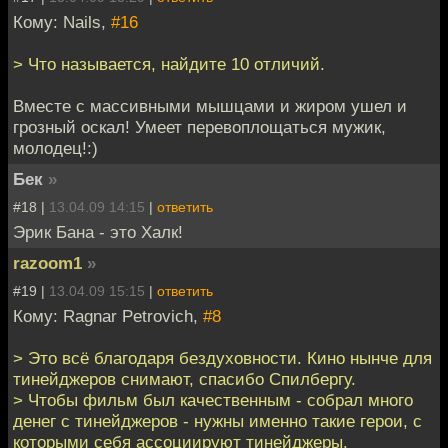
Кому: Nails,
#16
> Что называется, найдите 10 отличий.
Вместе с массивными мышцами и жиром ушел и
грозный оскал! Умеет перевоплощаться мужик,
молодец!:)
Бек
»
#18 |
13.04.09 14:15
|
ответить
Эрик Бана - это Халк!
razoom1
»
#19 |
13.04.09 15:15
|
ответить
Кому: Ragnar Petrovich,
#8
> Это всё благодаря бездуховности. Кино нынче для
тинейджеров снимают, спасибо Спилбергу.
> Чтобы фильм был качественным - собрал много
денег с тинейджеров - нужны именно такие герои, с
которыми себя ассоциируют тинейджеры.