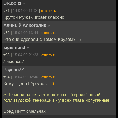
DR.boltz
»
#31 |
14.04.09 11:34
|
ответить
Крутой мужик,играет классно
Алчный Алкоголик
»
#32 |
15.04.09 13:44
|
ответить
Что они сделали с Томом Крузом? =)
sigismund
»
#33 |
15.04.09 21:23
|
ответить
Лимонов?
PsychoZZ
»
#34 |
18.04.09 02:40
|
ответить
Кому: Цзен ГУргуров,
#6
> Чё меня напрягает в актерах - "героях" новой
голливудской генерации - у всех глаза испуганные.
Брэд Питт смельчак!