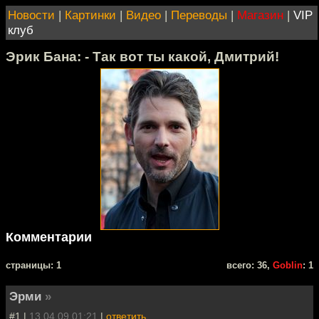
Новости
|
Картинки
|
Видео
|
Переводы
|
Магазин
|
VIP
клуб
Эрик Бана: - Так вот ты какой, Дмитрий!
Комментарии
cтраницы: 1
всего: 36,
Goblin
: 1
Эрми
»
#1 |
13.04.09 01:21
|
ответить