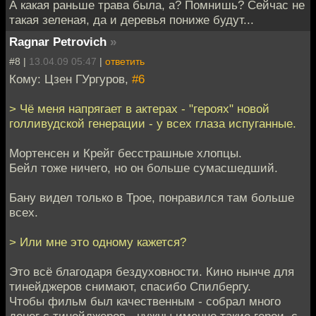
А какая раньше трава была, а? Помнишь? Сейчас не
такая зеленая, да и деревья пониже будут...
Ragnar Petrovich
»
#8 |
13.04.09 05:47
|
ответить
Кому: Цзен ГУргуров,
#6
> Чё меня напрягает в актерах - "героях" новой
голливудской генерации - у всех глаза испуганные.
Мортенсен и Крейг бесстрашные хлопцы.
Бейл тоже ничего, но он больше сумасшедший.
Бану видел только в Трое, понравился там больше
всех.
> Или мне это одному кажется?
Это всё благодаря бездуховности. Кино нынче для
тинейджеров снимают, спасибо Спилбергу.
Чтобы фильм был качественным - собрал много