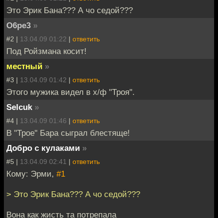
Это Эрик Бана??? А чо седой???
O6pe3
»
#2 |
13.04.09 01:22
|
ответить
Под Ройзмана косит!
местный
»
#3 |
13.04.09 01:42
|
ответить
Этого мужика видел в х/ф "Троя".
Selcuk
»
#4 |
13.04.09 01:46
|
ответить
В "Трое" Бара сыграл блестяще!
Добро с кулаками
»
#5 |
13.04.09 02:41
|
ответить
Кому: Эрми,
#1
> Это Эрик Бана??? А чо седой???
Вона как жисть та потрепала