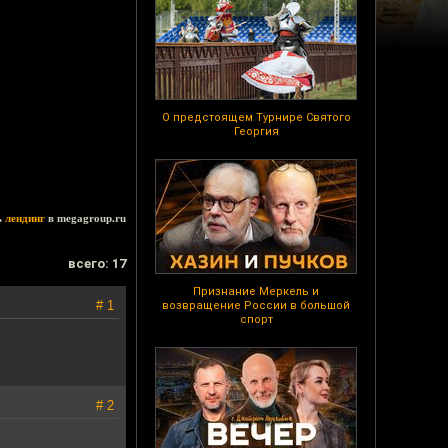
О предстоящем Турнире Святого
Георгия
ь
лендинг
в megagroup.ru
всего: 17
Признание Меркель и
# 1
возвращение России в большой
спорт
# 2