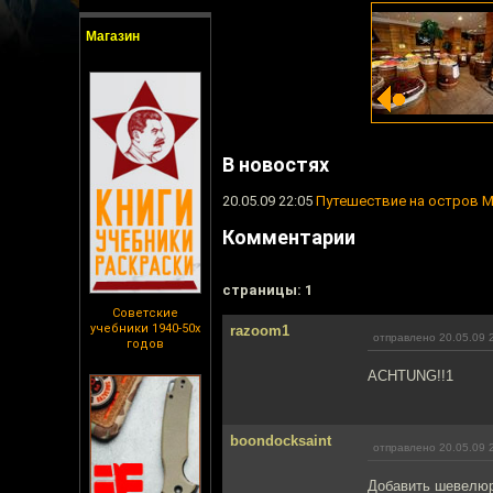
Магазин
В новостях
20.05.09 22:05
Путешествие на остров 
Комментарии
cтраницы: 1
Советские
учебники 1940-50х
razoom1
отправлено 20.05.09 
годов
ACHTUNG!!1
boondocksaint
отправлено 20.05.09 
Добавить шевелюр