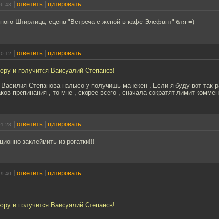
|
ответить
|
цитировать
06:43
ного Штирлица, сцена "Встреча с женой в кафе Элефант" бля =)
|
ответить
|
цитировать
20:12
юру и получится Ваисуалий Степанов!
 Василия Степанова налысо у получишь манекен . Если я буду вот так 
ков препинания , то мне , скорее всего , сначала сократят лимит коммен
|
ответить
|
цитировать
01:28
ионно заклеймить из рогатки!!!
|
ответить
|
цитировать
19:40
юру и получится Ваисуалий Степанов!