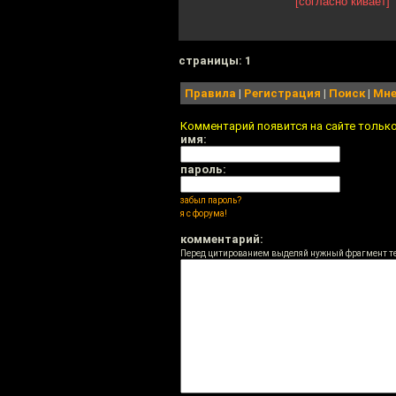
[согласно кивает]
cтраницы: 1
Правила
|
Регистрация
|
Поиск
|
Мне
Комментарий появится на сайте тольк
имя:
пароль:
забыл пароль?
я с форума!
комментарий:
Перед цитированием выделяй нужный фрагмент т