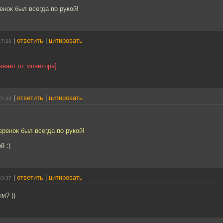
енок был всегда по рукой!
|
ответить
|
цитировать
17:28
ивает от монитора]
|
ответить
|
цитировать
21:46
еренок был всегда по рукой!
й :)
|
ответить
|
цитировать
03:37
м? ))