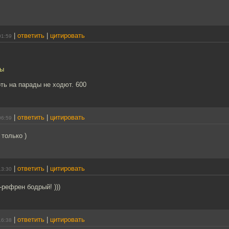
|
ответить
|
цитировать
01:59
ры
оть на парады не ходют. 600
|
ответить
|
цитировать
06:59
 только )
|
ответить
|
цитировать
13:30
рефрен бодрый! )))
|
ответить
|
цитировать
16:38