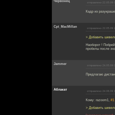
Червонец
отправлено 22.05.09 
Кадр из разукраше
Cpt_MacMillan
отправлено 22.05.09 
> Добавить шевел
Наоборот ! Побрей
пробелы после зна
Jammer
отправлено 24.05.09 
Предлагаю дистанц
Аблакат
отправлено 24.06.09 
Кому: razoom1,
#1
> Добавить шевел