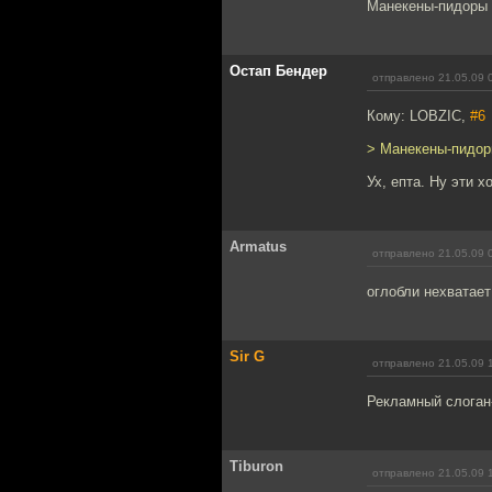
Манекены-пидоры
Остап Бендер
отправлено 21.05.09 
Кому: LOBZIC,
#6
> Манекены-пидо
Ух, епта. Ну эти х
Armatus
отправлено 21.05.09 
оглобли нехватает
Sir G
отправлено 21.05.09 
Рекламный слоган-
Tiburon
отправлено 21.05.09 