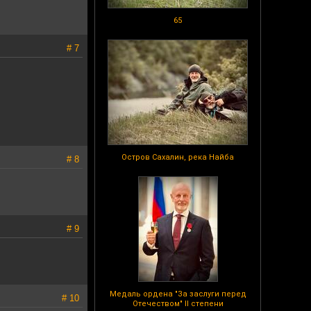
65
# 7
Остров Сахалин, река Найба
# 8
# 9
Медаль ордена "За заслуги перед
# 10
Отечеством" II степени