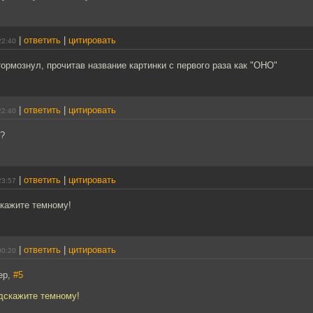
|
ответить
|
цитировать
22:40
ормознул, прочитав название картинки с первого раза как "ОНО"
|
ответить
|
цитировать
22:40
??
|
ответить
|
цитировать
23:57
скажите темному!
|
ответить
|
цитировать
00:20
ер,
#5
одскажите темному!