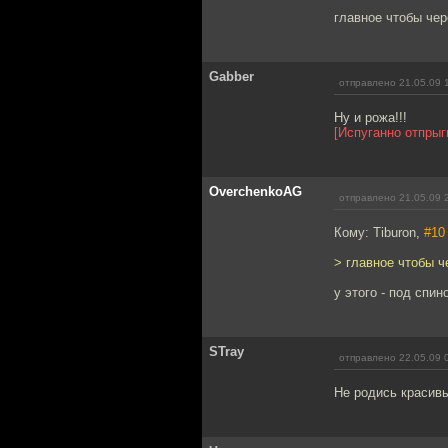
главное чтобы чер
Gabber
отправлено 21.05.09 
Ну и рожа!!!
[Испуганно отпрыг
OverchenkoAG
отправлено 21.05.09 
Кому: Tiburon,
#10
> главное чтобы ч
у этого - под спино
STray
отправлено 22.05.09 
Не родись красивы