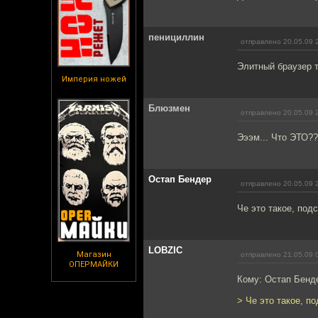
пенициллин
отправлено 20.05.09 
Элитный браузер т
Империя ножей
Блюзмен
отправлено 20.05.09 
Эээм... Что ЭТО?
Остап Бендер
отправлено 20.05.09 
Че это такое, под
LOBZIC
Магазин
отправлено 21.05.09 
ОПЕРМАЙКИ
Кому: Остап Бенд
> Че это такое, п