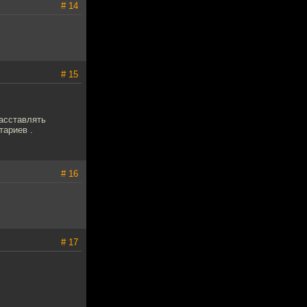
# 14
# 15
расставлять
тариев .
# 16
# 17