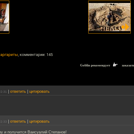
Маргариты
, комментарии: 145
Goblin рекомендует
заказат
|
ответить
|
цитировать
22:31
|
ответить
|
цитировать
22:33
у и получится Ваисуалий Степанов!