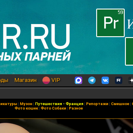
оды
Магазин
VIP
рикатуры
|
Музон
|
Путешествия
-
Франция
|
Репортажи
|
Смешное
|
Фото кошек
|
Фото Собаки
|
Разное