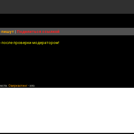
 пишут
|
Поделиться ссылкой
о после проверки модератором!
екста.
Оверквотинг
- зло.