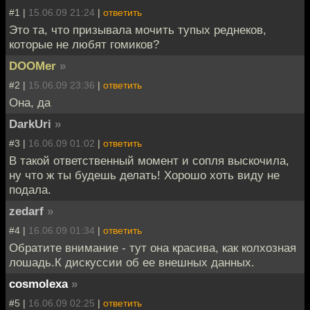
#1 |
15.06.09 21:24
|
ответить
Это та, что призывала мочить тупых реднеков,
которые не любят гомиков?
DOOMer
»
#2 |
15.06.09 23:36
|
ответить
Она, да
DarkUri
»
#3 |
16.06.09 01:02
|
ответить
В такой ответственный момент и сопля выскочила,
ну что ж ты будешь делать! Хорошо хоть виду не
подала.
zedarf
»
#4 |
16.06.09 01:34
|
ответить
Обратите внимание - тут она красива, как колхозная
лошадь.К дискуссии об ее внешных данных.
cosmolexa
»
#5 |
16.06.09 02:25
|
ответить