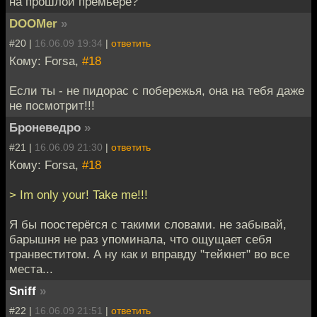
на прошлой премьере?
DOOMer
»
#20 |
16.06.09 19:34
|
ответить
Кому: Forsa,
#18
Если ты - не пидорас с побережья, она на тебя даже
не посмотрит!!!
Броневедро
»
#21 |
16.06.09 21:30
|
ответить
Кому: Forsa,
#18
> Im only your! Take me!!!
Я бы поостерёгся с такими словами. не забывай,
барышня не раз упоминала, что ощущает себя
транвеститом. А ну как и вправду "тейкнет" во все
места...
Sniff
»
#22 |
16.06.09 21:51
|
ответить