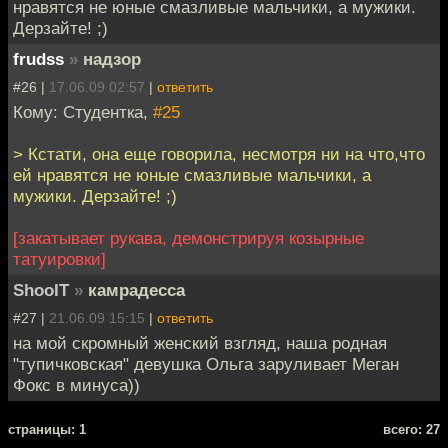
нравятся не юные смазливые мальчики, а мужики.
Дерзайте! ;)
frudss
»
надзор
#26 |
17.06.09 02:57
|
ответить
Кому: Студентка,
#25
> Кстати, она еще говорила, несмотря ни на что,что
ей нравятся не юные смазливые мальчики, а
мужики. Дерзайте! ;)
[закатывает рукава, демонстрируя козырные
татуировки]
ShooIT
»
камрадесса
#27 |
21.06.09 15:15
|
ответить
на мой скромный женский взгляд, наша родная
"тупичковская" девушка Ольга заруливает Меган
Фокс в минуса))
cтраницы: 1
всего: 27