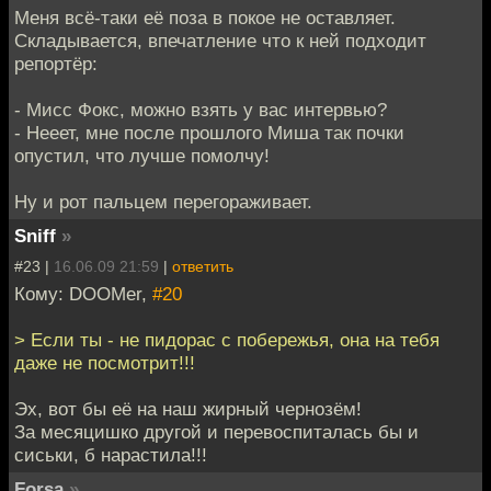
Меня всё-таки её поза в покое не оставляет.
Складывается, впечатление что к ней подходит
репортёр:
- Мисс Фокс, можно взять у вас интервью?
- Нееет, мне после прошлого Миша так почки
опустил, что лучше помолчу!
Ну и рот пальцем перегораживает.
Sniff
»
#23 |
16.06.09 21:59
|
ответить
Кому: DOOMer,
#20
> Если ты - не пидорас с побережья, она на тебя
даже не посмотрит!!!
Эх, вот бы её на наш жирный чернозём!
За месяцишко другой и перевоспиталась бы и
сиськи, б нарастила!!!
Forsa
»