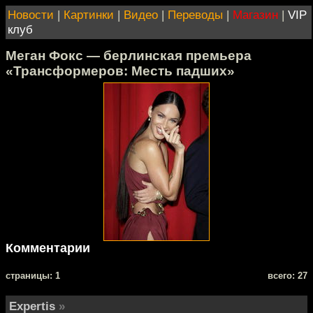
Новости
|
Картинки
|
Видео
|
Переводы
|
Магазин
|
VIP
клуб
Меган Фокс — берлинская премьера
«Трансформеров: Месть падших»
Комментарии
cтраницы: 1
всего: 27
Expertis
»