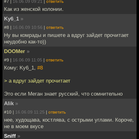
#7 |
16.06.09 09:21
|
ответить
Как из женской колонии.
Ky6_1
»
#8 |
16.06.09 10:56
|
ответить
Ну вы комрады и пишете а вдруг зайдет прочитает
неудобно как-то))
DOOMer
»
#9 |
16.06.09 11:05
|
ответить
Кому: Ky6_1,
#8
> а вдруг зайдет прочитает
Это если Меган знает русский, что сомнительно
Alik
»
#10 |
16.06.09 11:25
|
ответить
нее, худощава, костлява, с острыми углами. Короче,
не в моем вкусе
Sniff
»