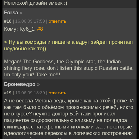
Неплохой дизайн змеек :)
Forsa
»
#18 |
16.06.09 17:59
|
ответить
Кому: Ky6_1,
#8
> Ну вы комрады и пишете а вдруг зайдет прочитает
неудобно как-то))
Megan! The Goddess, the Olympic star, the Indian
shining fiery rose, don't listen this stupid Russian cattle,
Im only your! Take me!!!
Броневедро
»
#19 |
16.06.09 18:39
|
ответить
А не весела Мегана ведь, кроме как на этой фотке. И
как там было с объёмом произносимых речей, никто
не в курсе? неужто доктор Бэй таки прописал
пациентке оздоровительную клизьму на полведра
скипидара с патефонными иголками за... некоторые
идеологические перекосы в логических построениях