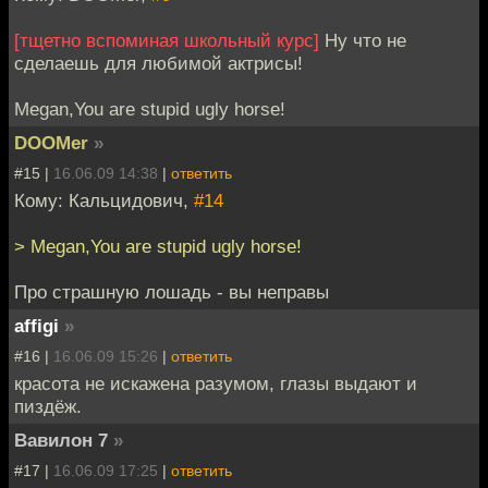
[тщетно вспоминая школьный курс]
Ну что не
сделаешь для любимой актрисы!
Megan,You are stupid ugly horse!
DOOMer
»
#15 |
16.06.09 14:38
|
ответить
Кому: Кальцидович,
#14
> Megan,You are stupid ugly horse!
Про страшную лошадь - вы неправы
affigi
»
#16 |
16.06.09 15:26
|
ответить
красота не искажена разумом, глазы выдают и
пиздёж.
Вавилон 7
»
#17 |
16.06.09 17:25
|
ответить