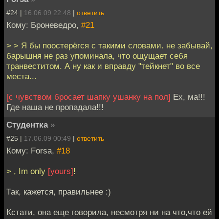
#24 |
16.06.09 22:48
|
ответить
Кому: Броневедро,
#21
> > Я бы поостерёгся с такими словами. не забывай,
барышня не раз упоминала, что ощущает себя
транвеститом. А ну как и вправду "тейкнет" во все
места...
[с чувством бросает шапку ушанку на пол]
Ех, ма!!!
Где наша не пропадала!!!
Студентка
»
#25 |
17.06.09 00:49
|
ответить
Кому: Forsa,
#18
> , Im only
[yours]
!
Так, кажется, правильнее :)
Кстати, она еще говорила, несмотря ни на что,что ей