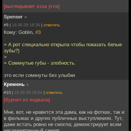
[выглядывает изза угла]
Spenser
»
#9 |
18.06.09 18:36
|
ответить
Кому: Goblin,
#3
> А рот специально открыла чтобы показать белые
зубы?)
>
> Сомкнутые губы - злобность.
это если сомкнуты без улыбки
Кремень
»
#10 |
18.06.09 18:54
|
ответить
[бурчит из подвала]
Мне, вот, не нравится эта дама, как на фотках, так и
в фильмах и других публичных выступлениях. Тут,
даже встать ровно не смогла; демонстрирует всем
несимметричный скелет.