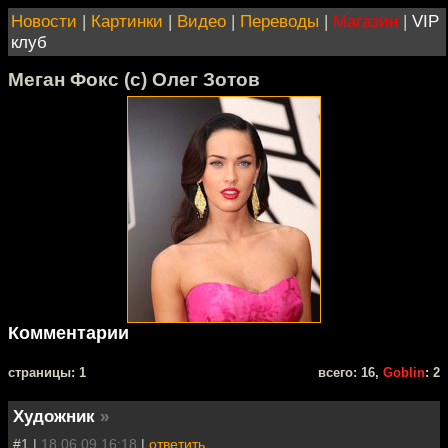
Новости
|
Картинки
|
Видео
|
Переводы
|
Магазин
|
VIP
клуб
Меган Фокс (с) Олег Зотов
Комментарии
cтраницы: 1
всего: 16,
Goblin
: 2
Художник
»
#1 |
18.06.09 16:18
|
ответить