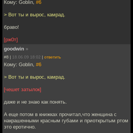
Кому: Goblin,
#6
> Вот ты и вырос, камрад.
браво!
[рж0т]
goodwin
»
#8 |
18.06.09 18:02
|
ответить
Кому: Goblin,
#6
> Вот ты и вырос, камрад.
[чешет затылок]
даже и не знаю как понять.
А еще потом в книжках прочитал,что женщина с
накрашенными красным губами и приоткрытым ртом
это еротично.