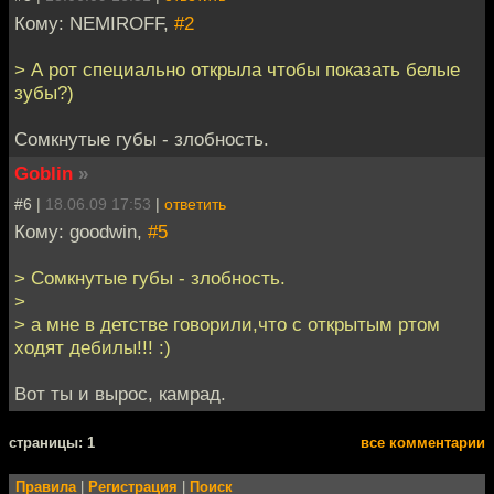
Кому: NEMIROFF,
#2
> А рот специально открыла чтобы показать белые
зубы?)
Сомкнутые губы - злобность.
Goblin
»
#6 |
18.06.09 17:53
|
ответить
Кому: goodwin,
#5
> Сомкнутые губы - злобность.
>
> а мне в детстве говорили,что с открытым ртом
ходят дебилы!!! :)
Вот ты и вырос, камрад.
cтраницы: 1
все комментарии
Правила
|
Регистрация
|
Поиск