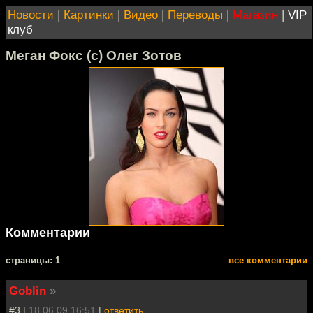
Новости
|
Картинки
|
Видео
|
Переводы
|
Магазин
|
VIP
клуб
Меган Фокс (с) Олег Зотов
Комментарии
cтраницы: 1
все комментарии
Goblin
»
#3 |
18.06.09 16:51
|
ответить