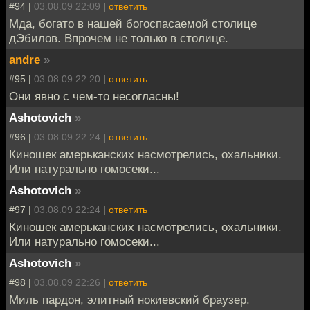
#94 |
03.08.09 22:09
|
ответить
Мда, богато в нашей богоспасаемой столице
дЭбилов. Впрочем не только в столице.
andre
»
#95 |
03.08.09 22:20
|
ответить
Они явно с чем-то несогласны!
Ashotovich
»
#96 |
03.08.09 22:24
|
ответить
Киношек амерьканских насмотрелись, охальники.
Или натурально гомосеки...
Ashotovich
»
#97 |
03.08.09 22:24
|
ответить
Киношек амерьканских насмотрелись, охальники.
Или натурально гомосеки...
Ashotovich
»
#98 |
03.08.09 22:26
|
ответить
Миль пардон, элитный нокиевский браузер.