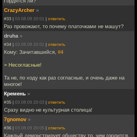
Гордятся ли?
CrazyArcher
»
#33 |
03.08.09 20:01
|
ответить
Раз провожают, то почему платочками не машут?
druha
»
#34 |
03.08.09 20:01
|
ответить
Кому: Зачитавшийся,
#4
> Несогласные!
Та не, по ходу как раз согласные, и очень даже на
многое!
Кремень
»
#35 |
03.08.09 20:03
|
ответить
Сразу видно не культурная столица!
7gnomov
»
#36 |
03.08.09 20:05
|
ответить
Каждый демонстрирует обществу то, чем гордится.