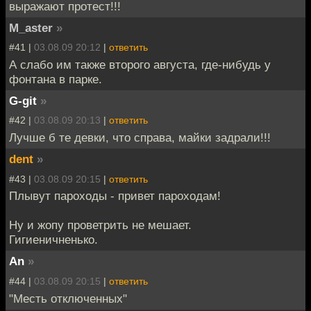
выражают протест!!!
M_aster
»
#41 |
03.08.09 20:12
|
ответить
А слабо им также второго августа, где-нибудь у
фонтана в парке.
G-git
»
#42 |
03.08.09 20:13
|
ответить
Лучше б те девки, что справа, майки задрали!!!
dent
»
#43 |
03.08.09 20:15
|
ответить
Плывут пароходы - привет пароходам!
Ну и жопу проветрить не мешает.
Гигиеничненько.
An
»
#44 |
03.08.09 20:15
|
ответить
"Месть отключенных"