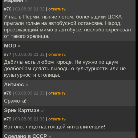
марвин
»
#76 |
03.08.09 21:32
|
ответить
У нас в Перми, нынче летом, болельщики ЦСКА
прыгали голые на автобусной остановке. Народ,
проезжающий мимо в автобусе, неслабо охреневал
от такого зрелища.
MOD
»
#77 |
03.08.09 21:32
|
ответить
Дебилы есть любом городе. Не нужно по двум
долбоебам делать выводы о культурности или не
культурности столицы.
Антиюс
»
#78 |
03.08.09 21:33
|
ответить
Срамота!
Эрик Картман
»
#79 |
03.08.09 21:33
|
ответить
Вот оно, лицо настоящей интеллигенции!
Сделано в СССР
»