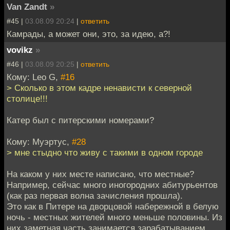
Van Zandt
»
#45 |
03.08.09 20:24
|
ответить
Камрады, а может они, это, за идею, а?!
vovikz
»
#46 |
03.08.09 20:25
|
ответить
Кому: Leo G,
#16
> Сколько в этом кадре ненависти к северной
столице!!!
Катер был с питерскими номерами?
Кому: Муэртус,
#28
> мне стыдно что живу с такими в одном городе
На каком у них месте написано, что местные?
Например, сейчас много иногородних абитурьентов
(как раз первая волна зачисления прошла).
Это как в Питере на дворцовой набережной в белую
ночь - местных жителей много меньше половины. Из
них заметная часть занимается зарабатыванием