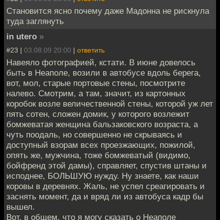
Становится ясно почему даже Мадонна не рискнула
туда заглянуть
in utero
»
#23 |
03.08.09 20:00
|
ответить
Навеяло фотографией, кстати. В июне довелось
быть в Неаполе, возили в автобусе вдоль берега,
вот, мол, старые портовые стены, посмотрите
налево. Смотрим, а там, значит, из картонных
коробок возле величественной стены, которой уж лет
пять сотен, сложен домик, у которого возлежит
бомжеватая женщина бальзаковского возраста, а
чуть поодаль, но совершенно не скрываясь и
доступный взорам всех проезжающих, пожилой,
опять же, мужчина, тоже бомжеватый (видимо,
бойфренд этой дамы), справляет, спустив штаны и
исподнее, БОЛЬШУЮ нужду. Ну знаете, как наши
коровы в деревнях. Жаль, не успел среагировать и
заснять момент, да и вряд ли из автобуса кадр бы
вышел.
Вот, в общем, что я могу сказать о Неаполе