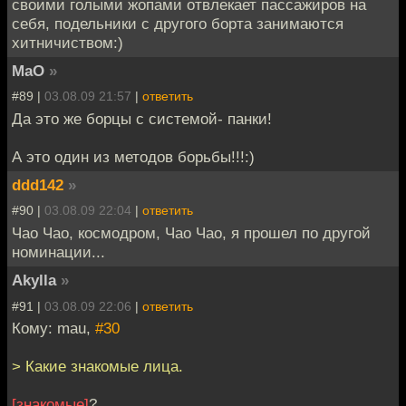
своими голыми жопами отвлекает пассажиров на
себя, подельники с другого борта занимаются
хитничиством:)
MaO
»
#89 |
03.08.09 21:57
|
ответить
Да это же борцы с системой- панки!
А это один из методов борьбы!!!:)
ddd142
»
#90 |
03.08.09 22:04
|
ответить
Чао Чао, космодром, Чао Чао, я прошел по другой
номинации...
Akylla
»
#91 |
03.08.09 22:06
|
ответить
Кому: mau,
#30
> Какие знакомые лица.
[знакомые]
?