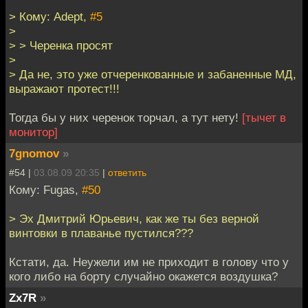
> Кому: Adept,
#5
>
> > Черенка просят
>
> Да не, это уже отчеренкованные и забаненные МД,
выражают протест!!!
Тогда бы у них черенок торчал, а тут нету!
[тычет в
монитор]
7gnomov
»
#54 |
03.08.09 20:35
|
ответить
Кому: Fugas,
#50
> Эх Дмитрий Юрьевич, как же ты без верной
винтовки в плаванье пустился???
Кстати, да. Неужели им не приходит в голову что у
кого либо на борту случайно окажется воздушка?
Zx7R
»