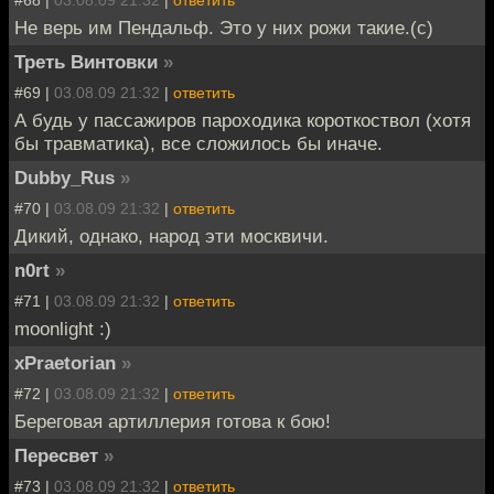
#68 |
03.08.09 21:32
|
ответить
Не верь им Пендальф. Это у них рожи такие.(с)
Треть Винтовки
»
#69 |
03.08.09 21:32
|
ответить
А будь у пассажиров пароходика короткоствол (хотя
бы травматика), все сложилось бы иначе.
Dubby_Rus
»
#70 |
03.08.09 21:32
|
ответить
Дикий, однако, народ эти москвичи.
n0rt
»
#71 |
03.08.09 21:32
|
ответить
moonlight :)
xPraetorian
»
#72 |
03.08.09 21:32
|
ответить
Береговая артиллерия готова к бою!
Пересвет
»
#73 |
03.08.09 21:32
|
ответить