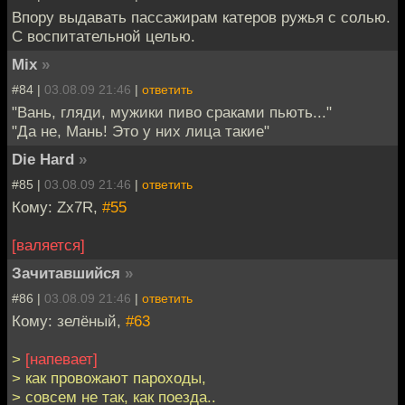
Впору выдавать пассажирам катеров ружья с солью.
С воспитательной целью.
Mix
»
#84 |
03.08.09 21:46
|
ответить
"Вань, гляди, мужики пиво сраками пьють..."
"Да не, Мань! Это у них лица такие"
Die Hard
»
#85 |
03.08.09 21:46
|
ответить
Кому: Zx7R,
#55
[валяется]
Зачитавшийся
»
#86 |
03.08.09 21:46
|
ответить
Кому: зелёный,
#63
>
[напевает]
> как провожают пароходы,
> совсем не так, как поезда..