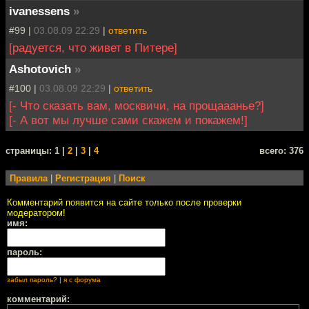
ivanessens
»
#99 |
03.08.09 22:29
|
ответить
[радуется, что живет в Питере]
Ashotovich
»
#100 |
03.08.09 22:29
|
ответить
[- Что сказать вам, москвичи, на прощааанье?]
[- А вот мы лучше сами скажем и покажем!]
cтраницы: 1 |
2
|
3
|
4
всего: 376
Правила
|
Регистрация
|
Поиск
Комментарий появится на сайте только после проверки
модератором!
имя:
пароль:
забыл пароль?
|
я с форума
комментарий: