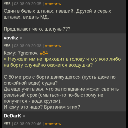
#55 |
03.08.09 20:35
|
ответить
Один в белых штанах, павший. Другой в серых
штанах, видать МД.
Предлагают чего, шалуны???
vovikz
»
#56 |
03.08.09 20:38
|
ответить
Кому: 7gnomov,
#54
> Неужели им не приходит в голову что у кого либо
на борту случайно окажется воздушка?
С 50 метров с борта движущегося (пусть даже по
спокойной воде) судна?
Да еще учитывая, что за попадание может светить
реальный срок (смыться-то по-быстрому не
получится - вода кругом).
И кому это надо? Братанам этих?
DeDarK
»
#57 |
03.08.09 20:46
|
ответить