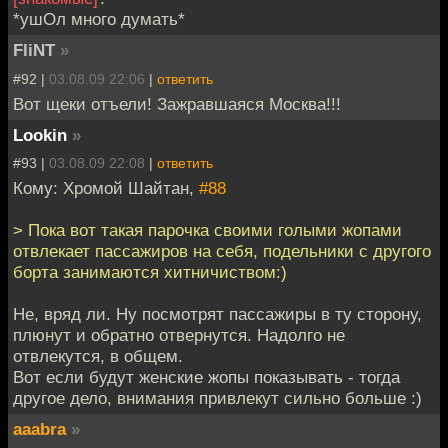
*ушОл много думать*
FliNT
»
#92 |
03.08.09 22:06
|
ответить
Вот щеки отъели! Зажравшаяся Москва!!!
Lookin
»
#93 |
03.08.09 22:08
|
ответить
Кому: Хромой Шайтан,
#88
> Пока вот такая парочка своими голыми жопами
отвлекает пассажиров на себя, подельники с другого
борта занимаются хитничиством:)
Не, вряд ли. Ну посмотрят пассажиры в ту сторону,
плюнут и обратно отвернутся. Надолго не
отвлекутся, в общем.
Вот если будут женские жопы показывать - тогда
другое дело, внимания привлекут сильно больше :)
aaabra
»