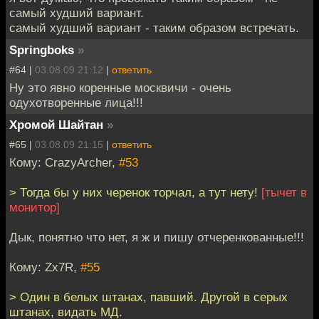
самый худший вариант.
самый худший вариант - таким образом встречать.
Springboks
»
#64 |
03.08.09 21:12
|
ответить
Ну это явно коренные москвичи - очень
одухотворенные лица!!!
Хромой Шайтан
»
#65 |
03.08.09 21:15
|
ответить
Кому: CrazyArcher,
#53
> Тогда бы у них черенок торчал, а тут нету!
[тычет в
монитор]
Дык, понятно что нет, я ж и пишу отчеренкованные!!!
Кому: Zx7R,
#55
> Один в белых штанах, павший. Другой в серых
штанах, видать МД.