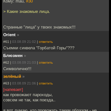
Кому: mau,
#30
> Какие знакомые лица.
Странные "лица" у твоих знакомых!!!
Orient
»
#61 |
03.08.09 21:02
|
ответить
Съемки сиквела "Горбатой Горы"???
Блюзмен
»
#62 |
03.08.09 21:03
|
ответить
Символично!!!
зелёный
»
#63 |
03.08.09 21:06
|
ответить
[напевает]
как провожают пароходы,
совсем не так, как поезда..
я вот думаю, что провожать таким образом - не