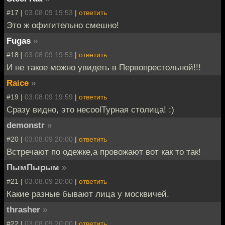
#17 |
03.08.09 19:53
|
ответить
Это ж офигительно смешно!
Fugas
»
#18 |
03.08.09 19:53
|
ответить
И не такое можно увидеть в Первопрестольной!!!
Raice
»
#19 |
03.08.09 19:59
|
ответить
Сразу видно, это неcoolТурная столица! :)
demonstr
»
#20 |
03.08.09 20:00
|
ответить
Встречают по одежке,а провожают вот как то так!
ПымПырым
»
#21 |
03.08.09 20:00
|
ответить
Какие разные бывают лица у москвичей.
thrasher
»
#22 |
03.08.09 20:00
|
ответить