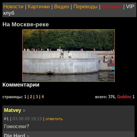
Новости
|
Картинки
|
Видео
|
Переводы
|
Магазин
|
VIP
клуб
На Москве-реке
Комментарии
cтраницы: 1 |
2
|
3
|
4
всего: 376,
Goblin
: 1
Matvey
»
#1 |
03.08.09 19:13
|
ответить
Гомосеки?
Die Hard
»