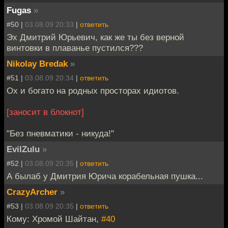
Fugas
»
#50 |
03.08.09 20:33
|
ответить
Эх Дмитрий Юрьевич, как же ты без верной
винтовки в плаванье пустился???
Nikolay Bredak
»
#51 |
03.08.09 20:34
|
ответить
Ох и богато на родных просторах идиотов.
[заносит в блокнот]
"Без пневматики - никуда!"
EvilZulu
»
#52 |
03.08.09 20:35
|
ответить
А былаб у Дмитрия Юрича корабельная пушка...
CrazyArcher
»
#53 |
03.08.09 20:35
|
ответить
Кому: Хромой Шайтан,
#40