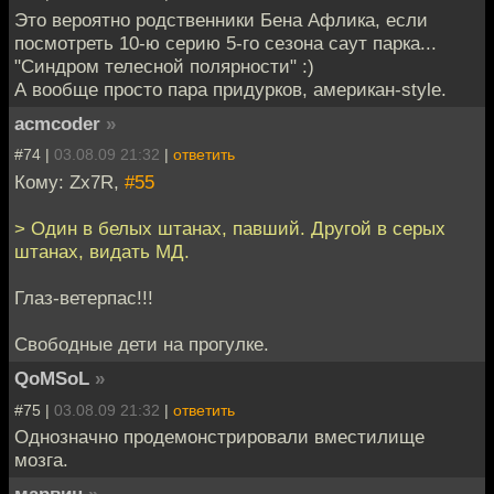
Это вероятно родственники Бена Афлика, если
посмотреть 10-ю серию 5-го сезона саут парка...
"Синдром телесной полярности" :)
А вообще просто пара придурков, американ-style.
acmcoder
»
#74 |
03.08.09 21:32
|
ответить
Кому: Zx7R,
#55
> Один в белых штанах, павший. Другой в серых
штанах, видать МД.
Глаз-ветерпас!!!
Свободные дети на прогулке.
QoMSoL
»
#75 |
03.08.09 21:32
|
ответить
Однозначно продемонстрировали вместилище
мозга.