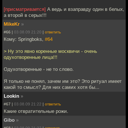
[присматривается]
А ведь и взаправду один в белых,
а второй в серых!!!
MikeKr
»
#66 |
03.08.09 21:20
|
ответить
Кому: Springboks,
#64
> Ну это явно коренные москвичи - очень
одухотворенные лица!!!
Одухотворенные - не то слово.
Я только не понял, зачем им это? Это ритуал имеет
какой то смысл? Для них самих хотя бы...
Lookin
»
#67 |
03.08.09 21:22
|
ответить
Какие отвратительные рожи.
Gibo
»