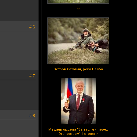
65
# 6
Остров Сахалин, река Найба
# 7
# 8
Медаль ордена "За заслуги перед
Отечеством" II степени