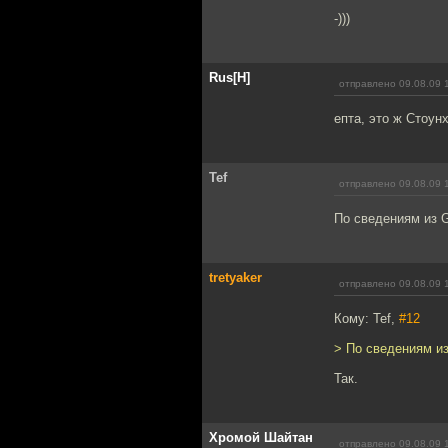
-)))
Rus[H]
отправлено 09.08.09 
епта, это ж Стоунх
Tef
отправлено 09.08.09 
По сведениям из G
tretyaker
отправлено 09.08.09 
Кому: Tef,
#12
> По сведениям из
Так.
Хромой Шайтан
отправлено 09.08.09 