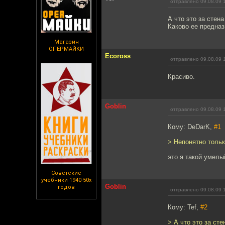
отправлено 09.08.09 
А что это за стен
Каково ее предназ
Магазин
ОПЕРМАЙКИ
Ecoross
отправлено 09.08.09 
Красиво.
Goblin
отправлено 09.08.09 
Кому: DeDarK,
#1
> Непонятно тольк
это я такой умел
Советские
учебники 1940-50х
Goblin
годов
отправлено 09.08.09 
Кому: Tef,
#2
> А что это за ст