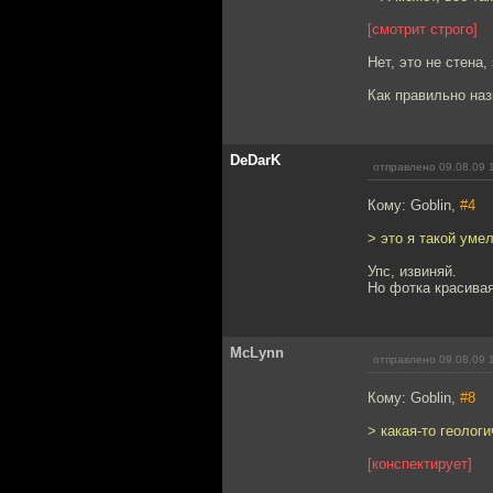
[смотрит строго]
Нет, это не стена,
Как правильно наз
DeDarK
отправлено 09.08.09 
Кому: Goblin,
#4
> это я такой ум
Упс, извиняй.
Но фотка красивая
McLynn
отправлено 09.08.09 
Кому: Goblin,
#8
> какая-то геолог
[конспектирует]