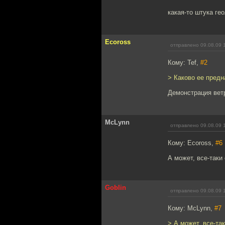
какая-то штука ге
Ecoross
отправлено 09.08.09 
Кому: Tef,
#2
> Каково ее предн
Демонстрация ветр
McLynn
отправлено 09.08.09 
Кому: Ecoross,
#6
А может, все-таки
Goblin
отправлено 09.08.09 
Кому: McLynn,
#7
> А может, все-та