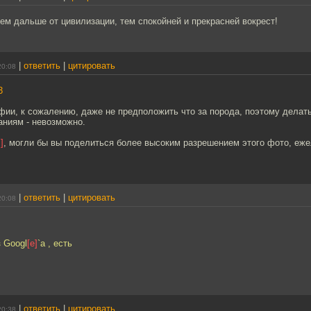
ем дальше от цивилизации, тем спокойней и прекрасней вокрест!
|
ответить
|
цитировать
20:08
3
фии, к сожалению, даже не предположить что за порода, поэтому делат
аниям - невозможно.
]
, могли бы вы поделиться более высоким разрешением этого фото, еже
|
ответить
|
цитировать
20:08
 Googl
[e]
`a , есть
|
ответить
|
цитировать
20:38