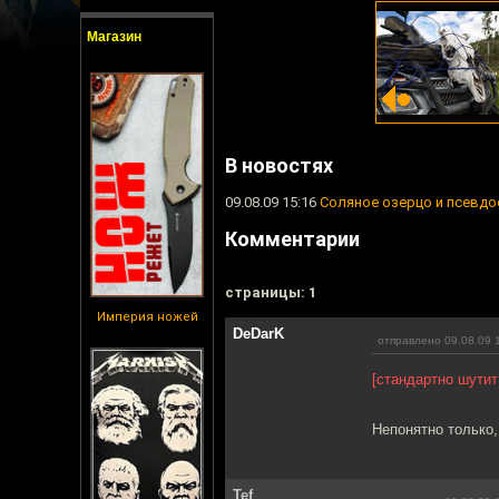
Магазин
В новостях
09.08.09 15:16
Соляное озерцо и псевдо
Комментарии
cтраницы: 1
Империя ножей
DeDarK
отправлено 09.08.09 
[стандартно шутит
Непонятно только,
Tef