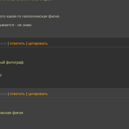
 это какая-то геологическая фигня.
ывается - не знаю.
|
ответить
|
цитировать
18:15
елый фотограф
!
|
ответить
|
цитировать
18:19
ическая фигня