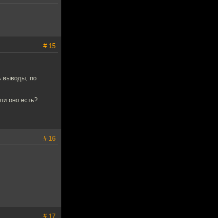
# 15
ь выводы, по
ли оно есть?
# 16
# 17