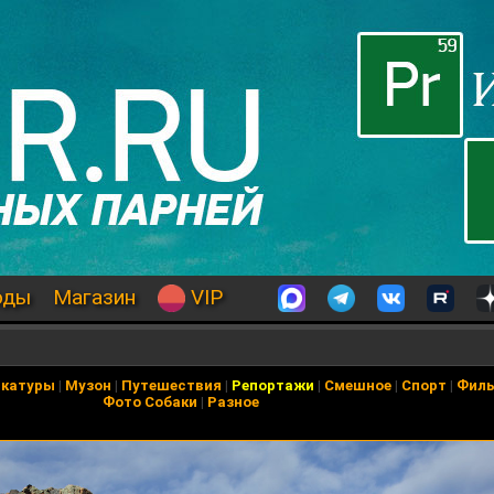
оды
Магазин
VIP
икатуры
|
Музон
|
Путешествия
|
Репортажи
|
Смешное
|
Спорт
|
Фил
Фото Собаки
|
Разное