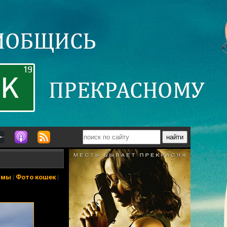
ьмы
|
Фото кошек
|