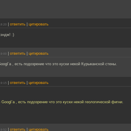
|
ответить
|
цитировать
18:20
эндж! :)
|
ответить
|
цитировать
19:00
oogl`a , есть подозрение что это куски некой Курыканской стены.
|
ответить
|
цитировать
19:15
 Googl`a , есть подозрение что это куски некой геологической фигни.
|
ответить
|
цитировать
19:52