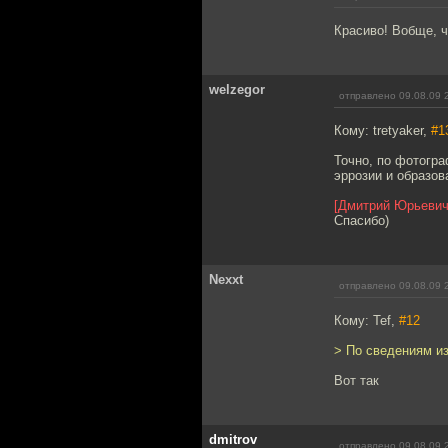
Красиво! Вобще, ч
welzegor
отправлено 09.08.09 
Кому: tretyaker,
#1
Точно, по фотогра
эррозии и образов
[Дмитрий Юрьевич
Спасибо)
Nexxt
отправлено 09.08.09 
Кому: Tef,
#12
> По сведениям из
Вот так
dmitrov
отправлено 09.08.09 