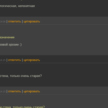
ологическая, непонятная
|
ответить
|
цитировать
18:08
азначение
овой эрозии :)
|
ответить
|
цитировать
18:15
 стена, только очень старая?
|
ответить
|
цитировать
18:15
ки стена, только очень старая?