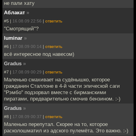
не пали хату
Аблакат
»
#5 |
16.08.09 22:56
|
ответить
"Смотрящий"?
luminar
»
#6 |
17.08.09 00:14
|
ответить
всё интересное под навесом)
Gradus
»
#7 |
17.08.09 00:29
|
ответить
Маленько смахивает на судёнышко, которое
гражданин Сталлоне в 4-й части эпической саги
"Рэмбо" подзорвал вместе с бирманскими
пиратами, предварительно смочив бензином. :-)
Gradus
»
#8 |
17.08.09 00:37
|
ответить
Маленько перепутал. Скорее на то, которое
расколошматил из адского пулемёта. Это важно. :-)