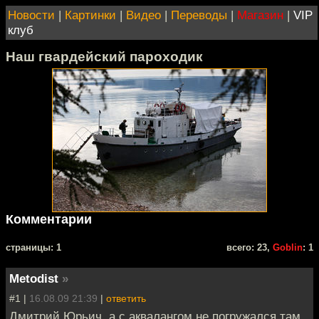
Новости
|
Картинки
|
Видео
|
Переводы
|
Магазин
|
VIP
клуб
Наш гвардейский пароходик
Комментарии
cтраницы: 1
всего: 23,
Goblin
: 1
Metodist
»
#1 |
16.08.09 21:39
|
ответить
Дмитрий Юрьич, а с аквалангом не погружался там,