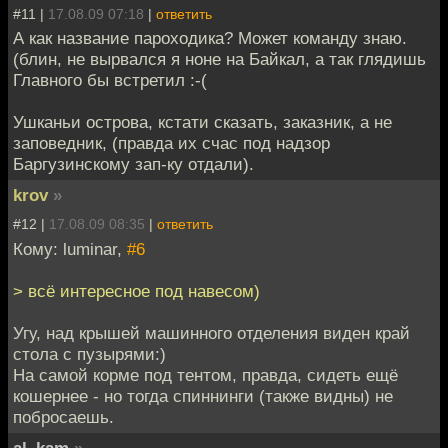
#11 |
17.08.09 07:18
|
ответить
А как название пароходика? Может команду знаю.
(блин, не вырвался я ноне на Байкал, а так глядишь
Главного бы встретил :-(
Ушканьи острова, кстати сказать, заказник, а не
заповедник, (правда их счас под надзор
Баргузинскому зап-ку отдали).
krov
»
#12 |
17.08.09 08:35
|
ответить
Кому: luminar,
#6
> всё интересное под навесом)
Угу, над крышей машинного отделения виден край
стола с пузырями:)
На самой корме под тентом, правда, сидеть ещё
кошернее - но тогда спиннинги (также видны) не
побросаешь.
al_kam
»