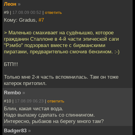
Леон
»
#9 |
17.08.09 00:52
|
ответить
Кому: Gradus,
#7
> Маленько смахивает на судёнышко, которое
гражданин Сталлоне в 4-й части эпической саги
"Рэмбо" подзорвал вместе с бирманскими
пиратами, предварительно смочив бензином. :-)
БТП!!!
Только мне 2-я часть вспомнилась. Там он тоже
катерок притопил.
Rembo
»
#10 |
17.08.09 06:23
|
ответить
Блин, какая чистая вода.
Надо вылазку сделать со спиннингом.
Интересно, рыбаков на берегу много там?
Badger83
»