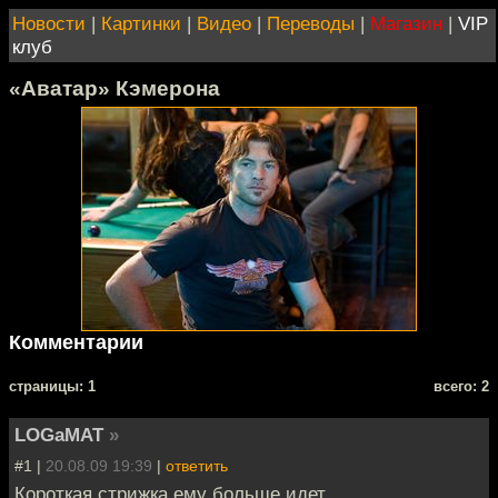
Новости
|
Картинки
|
Видео
|
Переводы
|
Магазин
|
VIP
клуб
«Аватар» Кэмерона
Комментарии
cтраницы: 1
всего: 2
LOGaMAT
»
#1 |
20.08.09 19:39
|
ответить
Короткая стрижка ему больше идет.