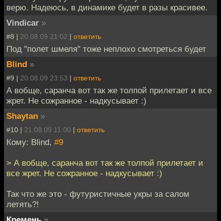
верю. Надеюсь, в динамике будет в разы красивее.
Vindicar
»
#8 |
20.08.09 21:02
|
ответить
Под "полет шмеля" тоже неплохо смотреться будет
Blind
»
#9 |
20.08.09 23:53
|
ответить
А вобще, саранча вот так же толпой прилетает и все
жрет. Не сожранное - надкусывает :)
Shaytan
»
#10 |
21.08.09 11:00
|
ответить
Кому: Blind,
#9
> А вобще, саранча вот так же толпой прилетает и
все жрет. Не сожранное - надкусывает :)
Так что же это - футуристичные укры за салом
летять?!
Кремень
»