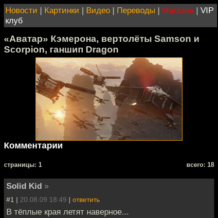
Новости
|
Картинки
|
Видео
|
Переводы
|
Магазин
|
VIP
клуб
«Аватар» Кэмерона, вертолёты Samson и
Scorpion, ганшип Dragon
Комментарии
cтраницы: 1
всего: 18
Solid Kid
»
#1 |
20.08.09 18:49
|
ответить
В тёплые края летят наверное...