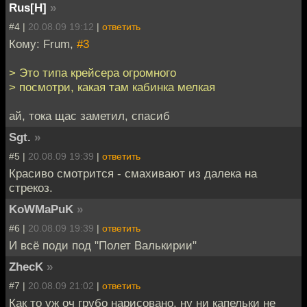
Rus[H]
»
#4 |
20.08.09 19:12
|
ответить
Кому: Frum,
#3
> Это типа крейсера огромного
> посмотри, какая там кабинка мелкая
ай, тока щас заметил, спасиб
Sgt.
»
#5 |
20.08.09 19:39
|
ответить
Красиво смотрится - смахивают из далека на
стрекоз.
KoWMaPuK
»
#6 |
20.08.09 19:39
|
ответить
И всё поди под "Полет Валькирии"
ZhecK
»
#7 |
20.08.09 21:02
|
ответить
Как то уж оч грубо нарисовано, ну ни капельки не