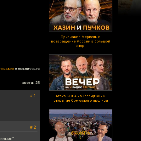
Признание Меркель и
возвращение России в большой
спорт
т магазин
в megagroup.ru
всего: 25
# 1
Атака БПЛА на Геленджик и
открытие Ормузского пролива
# 2
фильме".