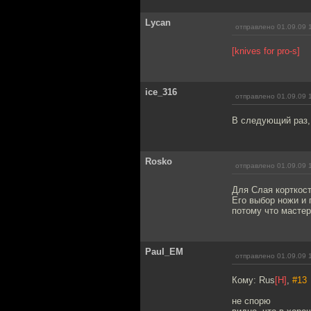
Lycan
отправлено 01.09.09 
[knives for pro-s]
ice_316
отправлено 01.09.09 
В следующий раз, 
Rosko
отправлено 01.09.09 
Для Слая корткост
Его выбор ножи и
потому что мастер
Paul_EM
отправлено 01.09.09 
Кому: Rus
[H]
,
#13
не спорю