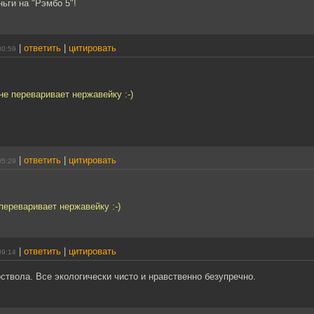
ьги на "Рэмбо 5"!
|
ответить
|
цитировать
00:59
не переваривает нержавейку :-)
|
ответить
|
цитировать
05:29
переваривает нержавейку :-)
|
ответить
|
цитировать
09:14
оствола. Все экологически чисто и нравственно безупречно.