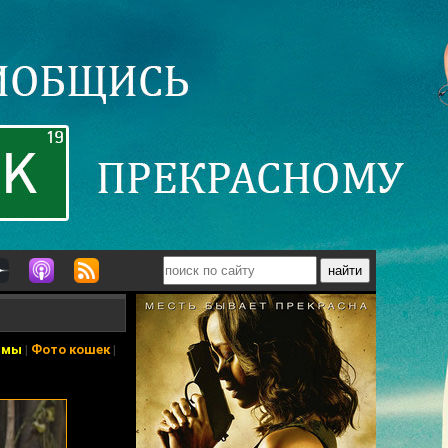
ьмы
|
Фото кошек
|