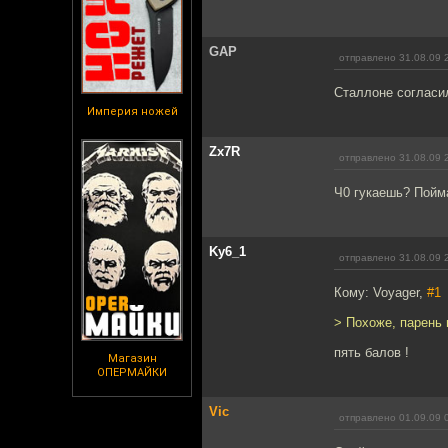
GAP
отправлено 31.08.09 
Сталлоне согласи
Империя ножей
Zx7R
отправлено 31.08.09 
Ч0 гукаешь? Пойм
Ky6_1
отправлено 31.08.09 
Кому: Voyager,
#1
> Похоже, парень 
пять балов !
Магазин
ОПЕРМАЙКИ
Vic
отправлено 01.09.09 