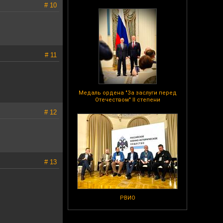
# 10
# 11
Медаль ордена "За заслуги перед
Отечеством" II степени
# 12
# 13
РВИО