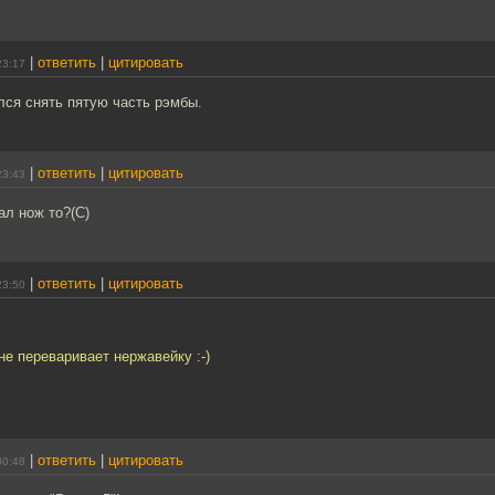
|
ответить
|
цитировать
23:17
лся снять пятую часть рэмбы.
|
ответить
|
цитировать
23:43
ал нож то?(С)
|
ответить
|
цитировать
23:50
не переваривает нержавейку :-)
|
ответить
|
цитировать
00:48