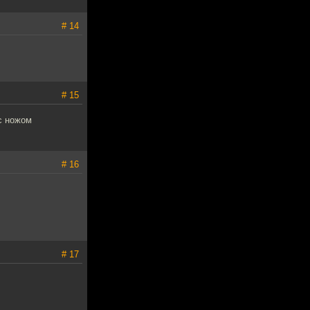
# 14
# 15
с ножом
# 16
# 17