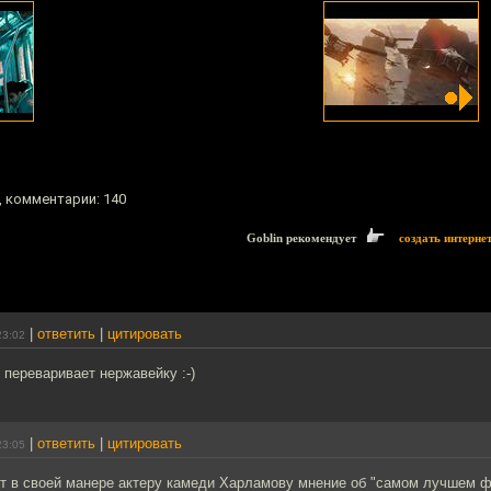
, комментарии: 140
Goblin рекомендует
создать интерне
|
ответить
|
цитировать
23:02
 переваривает нержавейку :-)
|
ответить
|
цитировать
23:05
т в своей манере актеру камеди Харламову мнение об "самом лучшем 