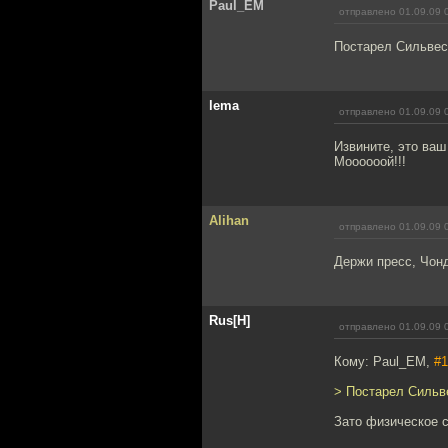
Paul_EM
отправлено 01.09.09 
Постарел Сильвес
lema
отправлено 01.09.09 
Извините, это ваш
Моооооой!!!
Alihan
отправлено 01.09.09 
Держи пресс, Чон
Rus[H]
отправлено 01.09.09 
Кому: Paul_EM,
#1
> Постарел Сильв
Зато физическое с