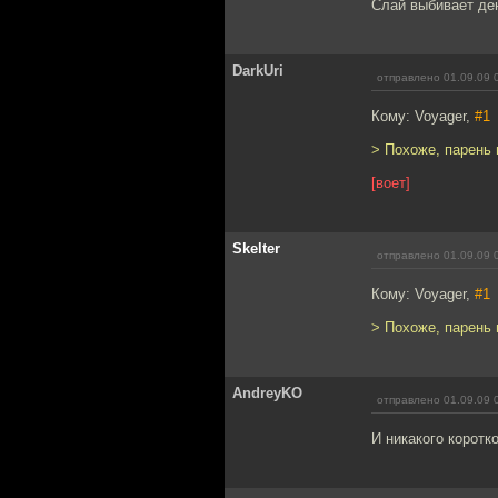
Слай выбивает ден
DarkUri
отправлено 01.09.09 
Кому: Voyager,
#1
> Похоже, парень 
[воет]
Skelter
отправлено 01.09.09 
Кому: Voyager,
#1
> Похоже, парень 
AndreyKO
отправлено 01.09.09 
И никакого коротк