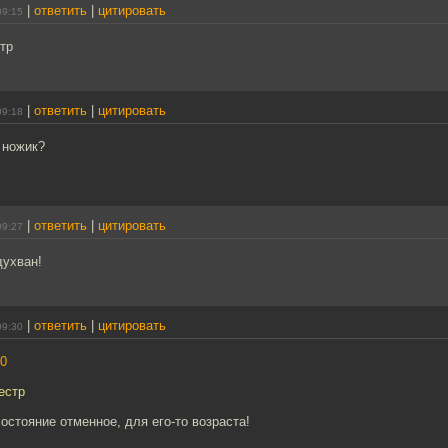
|
ответить
|
цитировать
09:15
тр
|
ответить
|
цитировать
09:18
 ножик?
|
ответить
|
цитировать
09:27
духван!
|
ответить
|
цитировать
09:30
0
естр
остояние отменное, для его-то возраста!