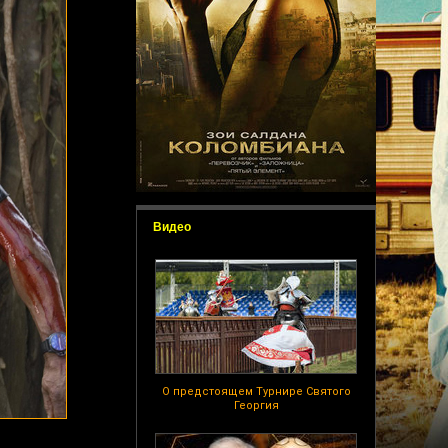
Видео
О предстоящем Турнире Святого
Георгия