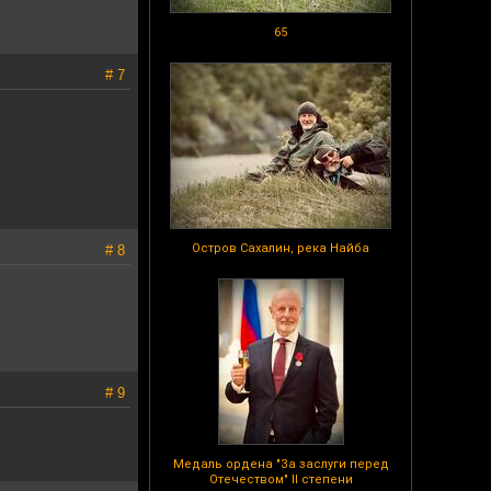
65
# 7
Остров Сахалин, река Найба
# 8
# 9
Медаль ордена "За заслуги перед
Отечеством" II степени