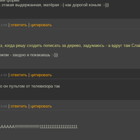
ошей форме
такая выдержанная, матёрая :-) как дорогой коньяк :-)))
|
ответить
|
цитировать
13:58
, когда решу сходить пописать за дерево, задумаюсь - а вдруг там Сла
жом - заодно и покакаешь :-)))
|
ответить
|
цитировать
14:35
то он пультом от телевизора так
|
ответить
|
цитировать
15:06
А!!!!!!!!!!!!!!!!!!!!11111111111111111111