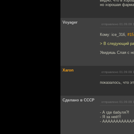
видно, что в хор
но хорошая фарма э
Voyager
отправлено 01.09.09 
Кому: ice_316,
#15
> В следующий раз
Увидишь Слая с но
Xaron
отправлено 01.09.09 
показалось, что э
Сделано в СССР
отправлено 01.09.09 
- А где бабуля?!
- Я за неё!!!
- АААААААААААААААА