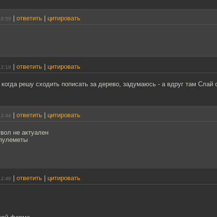
|
ответить
|
цитировать
10:58
|
ответить
|
цитировать
12:19
когда решу сходить пописать за дерево, задумаюсь - а вдруг там Слай 
|
ответить
|
цитировать
12:44
вол не актуален
 пулеметы
|
ответить
|
цитировать
12:46