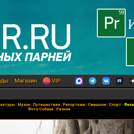
оды
Магазин
VIP
икатуры
|
Музон
|
Путешествия
|
Репортажи
|
Смешное
|
Спорт
|
Фил
Фото Собаки
|
Разное