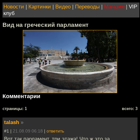
Новости
|
Картинки
|
Видео
|
Переводы
|
Магазин
|
VIP
клуб
Вид на греческий парламент
Комментарии
cтраницы: 1
всего: 3
talash
»
#1 |
21.08.09 06:18
|
ответить
Вот так парламент, три этажа! Что ж это за