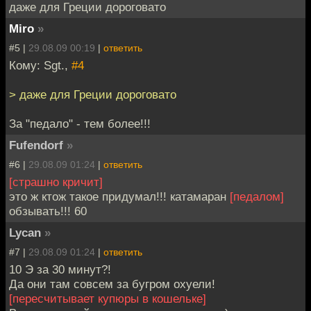
даже для Греции дороговато
Miro
»
#5 |
29.08.09 00:19
|
ответить
Кому: Sgt.,
#4
> даже для Греции дороговато
За "педало" - тем более!!!
Fufendorf
»
#6 |
29.08.09 01:24
|
ответить
[страшно кричит]
это ж ктож такое придумал!!! катамаран
[педалом]
обзывать!!! 60
Lycan
»
#7 |
29.08.09 01:24
|
ответить
10 Э за 30 минут?!
Да они там совсем за бугром охуели!
[пересчитывает купюры в кошельке]