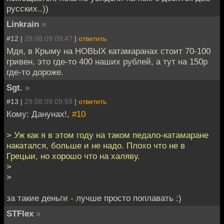
русских..))
Linkrain
»
#12 |
29.08.09 09:47
|
ответить
Мдя, в Крыму на НОВЫХ катамаранах стоит 70-100
гривен, это где-то 400 наших рублей, а тут на 150р
где-то дороже.
Sgt.
»
#13 |
29.08.09 09:59
|
ответить
Кому: Данунах!,
#10
> Уж как я в этом году на таком педало-катамаране
накатался, больше и не надо. Плохо что не в
Грецыи, но хорошо что на халяву.
>
>
за такие деньги - лучше просто поплавать :)
STFlex
»