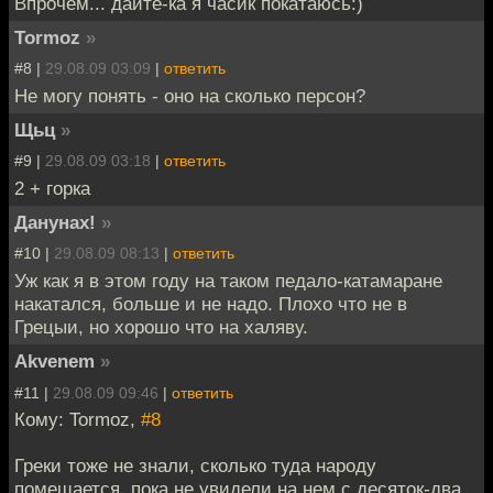
Впрочем... дайте-ка я часик покатаюсь:)
Tormoz
»
#8 |
29.08.09 03:09
|
ответить
Не могу понять - оно на сколько персон?
Щьц
»
#9 |
29.08.09 03:18
|
ответить
2 + горка
Данунах!
»
#10 |
29.08.09 08:13
|
ответить
Уж как я в этом году на таком педало-катамаране
накатался, больше и не надо. Плохо что не в
Грецыи, но хорошо что на халяву.
Akvenem
»
#11 |
29.08.09 09:46
|
ответить
Кому: Tormoz,
#8
Греки тоже не знали, сколько туда народу
помещается, пока не увидели на нем с десяток-два