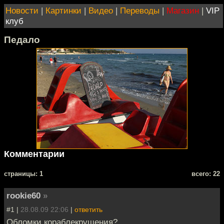
Новости
|
Картинки
|
Видео
|
Переводы
|
Магазин
|
VIP
клуб
Педало
Комментарии
cтраницы: 1
всего: 22
rookie60
»
#1 |
28.08.09 22:06
|
ответить
Обломки кораблекрушения?