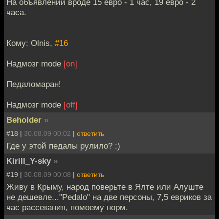
На объявлении вроде 15 евро - 1 час, 19 евро - 2
часа.
Кому: Olnis,
#16
Надмозг mode
[on]
Педаломаран!
Надмозг mode
[off]
Beholder
»
#18 |
30.08.09 00:02
|
ответить
Где у этой педалы рулило? :)
Kirill_Y-sky
»
#19 |
30.08.09 00:08
|
ответить
Живу в Крыму, народ поверьте в Ялте или Алуште
не дешевле..."Pedalo" на две персоны, 7,5 евриков за
час рассекания, помоему норм.