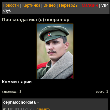
Новости
|
Картинки
|
Видео
|
Переводы
|
Магазин
|
VIP
клуб
Про солдатика (с) onepamop
Комментарии
cтраницы: 1
всего: 1
cephalochordata
»
#1 |
01.09.09 21:23
|
ответить